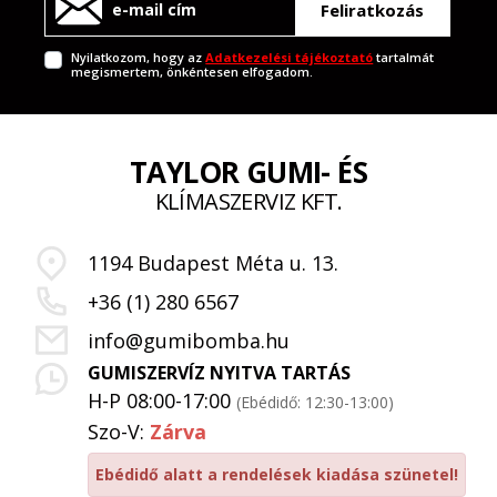
Feliratkozás
Nyilatkozom, hogy az
Adatkezelési tájékoztató
tartalmát
megismertem, önkéntesen elfogadom.
TAYLOR GUMI- ÉS
KLÍMASZERVIZ KFT.
1194 Budapest Méta u. 13.
+36 (1) 280 6567
info@gumibomba.hu
GUMISZERVÍZ NYITVA TARTÁS
H-P 08:00-17:00
(Ebédidő: 12:30-13:00)
Szo-V:
Zárva
Ebédidő alatt a rendelések kiadása szünetel!