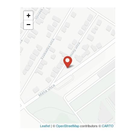
+
−
Leaflet
| ©
OpenStreetMap
contributors ©
CARTO