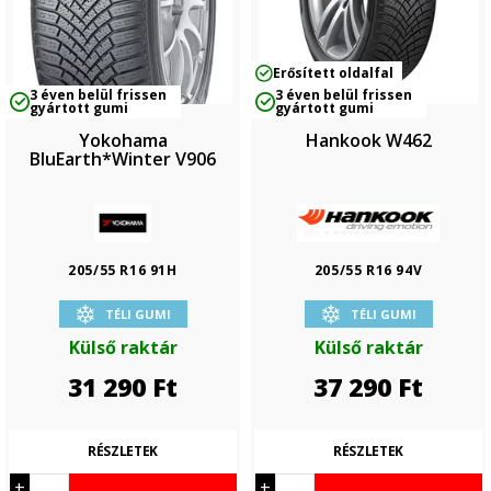
Erősített oldalfal
3 éven belül frissen
3 éven belül frissen
gyártott gumi
gyártott gumi
Yokohama
Hankook W462
BluEarth*Winter V906
205/55 R16 91H
205/55 R16 94V
TÉLI GUMI
TÉLI GUMI
Külső raktár
Külső raktár
31 290
Ft
37 290
Ft
RÉSZLETEK
RÉSZLETEK
+
+