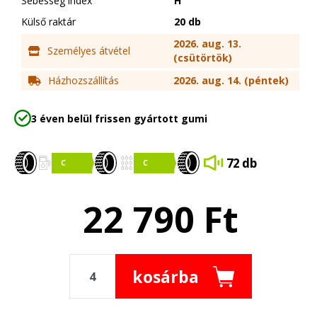
Sebesség index
H
Külső raktár
20 db
2026. aug. 13.
Személyes átvétel
(csütörtök)
Házhozszállítás
2026. aug. 14. (péntek)
3 éven belül frissen gyártott gumi
72 db
22 790
Ft
kosárba