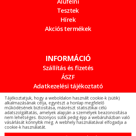
Alufelni
Tesztek
Hírek
Akciós termékek
INFORMÁCIÓ
Szállítás és fizetés
ÁSZF
Adatkezelési tájékoztató
Garancia
Tájékoztatjuk, hogy a weboldalon használt cookie-k (sütik)
alkalmazásának célja, egyrészt a honlap megfelelő
Online elállási nyilatkozat
működésének biztosítása, másrészt statisztikai célú
adatszolgáltatás, amelyek alapján a személyek beazonosítása
nem lehetséges. Bizonyos sütik pedig épp a webáruházban való
vásárlását könnyítik meg. A webhely használatával elfogadja a
cookie-k használatát.