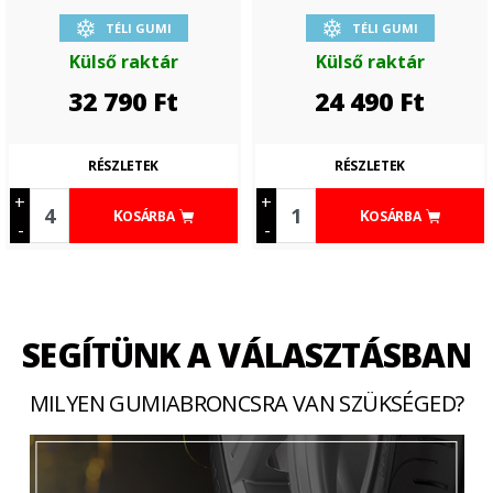
TÉLI GUMI
TÉLI GUMI
Külső raktár
Külső raktár
32 790
Ft
24 490
Ft
RÉSZLETEK
RÉSZLETEK
+
+
KOSÁRBA
KOSÁRBA
-
-
SEGÍTÜNK A VÁLASZTÁSBAN
MILYEN GUMIABRONCSRA VAN SZÜKSÉGED?