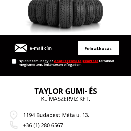
Feliratkozás
Nyilatkozom, hogy az
Adatkezelési tájékoztató
tartalmát
megismertem, önkéntesen elfogadom.
TAYLOR GUMI- ÉS
KLÍMASZERVIZ KFT.
1194 Budapest Méta u. 13.
+36 (1) 280 6567