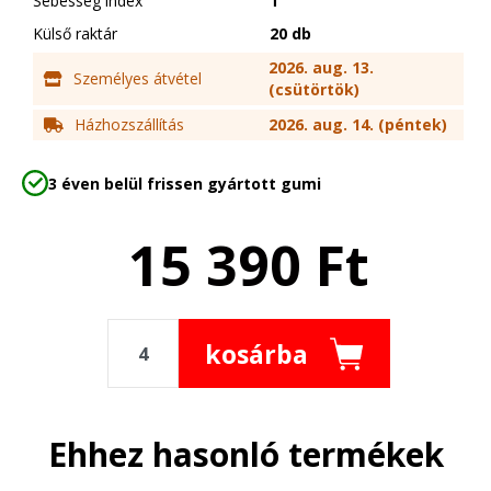
Sebesség index
T
Külső raktár
20 db
2026. aug. 13.
Személyes átvétel
(csütörtök)
Házhozszállítás
2026. aug. 14. (péntek)
3 éven belül frissen gyártott gumi
15 390
Ft
kosárba
Ehhez hasonló termékek