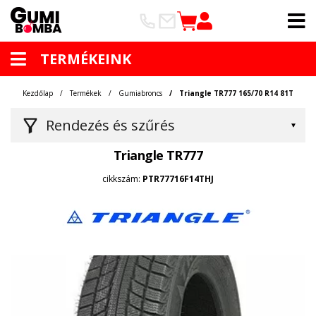
TERMÉKEINK
Kezdőlap
Termékek
Gumiabroncs
Triangle TR777 165/70 R14 81T
Rendezés és szűrés
Triangle TR777
cikkszám:
PTR77716F14THJ