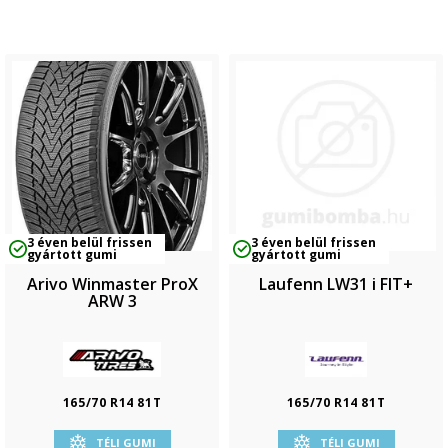
3 éven belül frissen
3 éven belül frissen
gyártott gumi
gyártott gumi
Arivo Winmaster ProX
Laufenn LW31 i FIT+
ARW 3
165/70 R14 81T
165/70 R14 81T
TÉLI GUMI
TÉLI GUMI