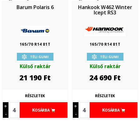
Barum Polaris 6
Hankook W462 Winter
Icept RS3
165/70 R14 81T
165/70 R14 81T
TÉLI GUMI
TÉLI GUMI
Külső raktár
Külső raktár
21 190
Ft
24 690
Ft
RÉSZLETEK
RÉSZLETEK
+
+
KOSÁRBA
KOSÁRBA
-
-