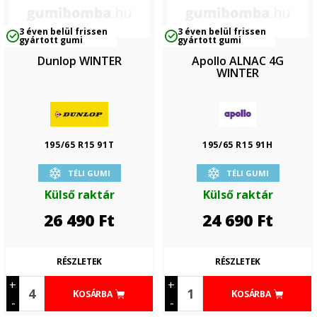
3 éven belül frissen
3 éven belül frissen
gyártott gumi
gyártott gumi
Dunlop WINTER
Apollo ALNAC 4G
WINTER
195/65 R15 91T
195/65 R15 91H
TÉLI GUMI
TÉLI GUMI
Külső raktár
Külső raktár
26 490
Ft
24 690
Ft
RÉSZLETEK
RÉSZLETEK
+
+
KOSÁRBA
KOSÁRBA
-
-