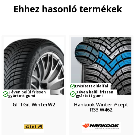
Ehhez hasonló termékek
Erősített oldalfal
3 éven belül frissen
3 éven belül frissen
gyártott gumi
gyártott gumi
GITI GitiWinterW2
Hankook Winter i*cept
RS3 W462