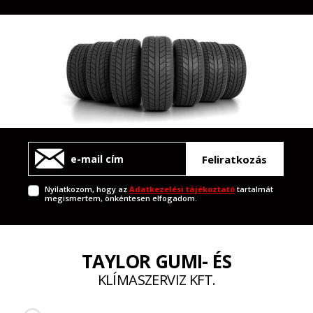
Feliratkozás
Nyilatkozom, hogy az
Adatkezelési tájékoztató
tartalmát
megismertem, önkéntesen elfogadom.
TAYLOR GUMI- ÉS
KLÍMASZERVIZ KFT.