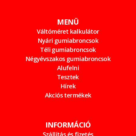
MENÜ
Váltóméret kalkulátor
Nyári gumiabroncsok
Téli gumiabroncsok
Négyévszakos gumiabroncsok
Alufelni
Tesztek
Hírek
Akciós termékek
INFORMÁCIÓ
Szállítás és fizetés