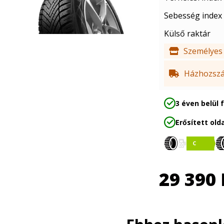
Sebesség index
Külső raktár
Személyes 
Házhozszál
3 éven belül 
Erősített olda
29 390