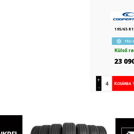
195/65 R1
TÉLI
Külső r
23 09
+
KOSÁRBA
-
NKRE!