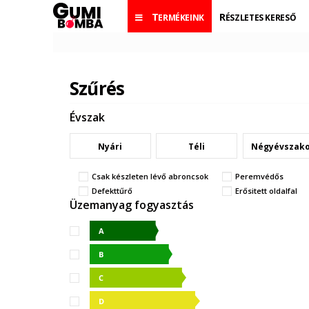
TERMÉKEINK
RÉSZLETES KERESŐ
Szűrés
Évszak
Nyári
Téli
Négyévszak
Csak készleten lévő abroncsok
Peremvédős
Defekttűrő
Erősitett oldalfal
Üzemanyag fogyasztás