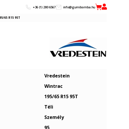
+36 (1) 280 6567
info@gumibomba.hu
95/65 R15 95T
Vredestein
Wintrac
195/65 R15 95T
Téli
Személy
95