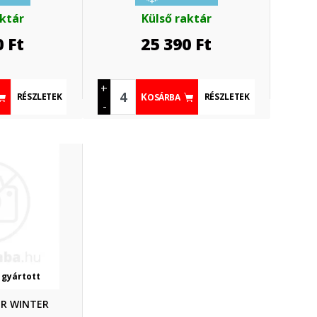
aktár
Külső raktár
0
Ft
25 390
Ft
+
RÉSZLETEK
RÉSZLETEK
KOSÁRBA
-
 gyártott
ER WINTER