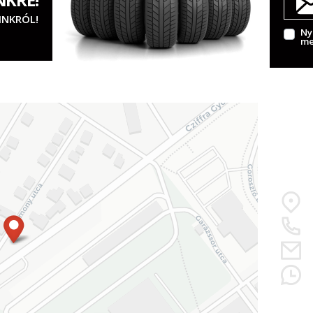
INKRÓL!
Ny
me