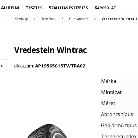
ALUFELNI
TESZTEK
SZÁLLÍTÁS ÉS FIZETÉS
KAPCSOLAT
Kezdőlap
Termékek
Gumiabroncs
Vredestein Wintrac 1
Vredestein Wintrac
cikkszám:
AP19565015TWTRA02
os
Márka
Mintázat
Méret
Abroncs típus
Gépjármű típus
Terhelési index