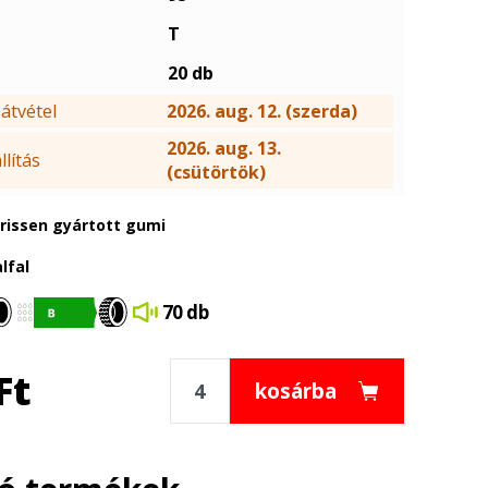
T
20 db
átvétel
2026. aug. 12. (szerda)
2026. aug. 13.
lítás
(csütörtök)
frissen gyártott gumi
lfal
70 db
Ft
kosárba