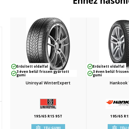
Ehhez hason
Erősített oldalfal
Erősített oldalfal
3 éven belül frissen gyártott
3 éven belül frissen
gumi
gumi
Uniroyal WinterExpert
Hankook
195/65 R15 95T
195/65 R1
TÉLI GUMI
TÉLI