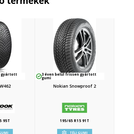
ló termékek
 gyártott
3 éven belül frissen gyártott
gumi
 W462
Nokian Snowproof 2
5 95T
195/65 R15 91T
 GUMI
TÉLI GUMI