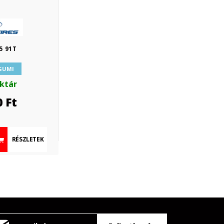
5 91T
 GUMI
aktár
0
Ft
RÉSZLETEK