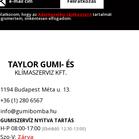
Feliratkozás
ilatkozom, hogy az
Adatkezelési tájékoztató
tartalmát
gismertem, önkéntesen elfogadom.
TAYLOR GUMI- ÉS
KLÍMASZERVIZ KFT.
1194 Budapest Méta u. 13.
+36 (1) 280 6567
info@gumibomba.hu
GUMISZERVÍZ NYITVA TARTÁS
H-P 08:00-17:00
(Ebédidő: 12:30-13:00)
Szo-V:
Zárva