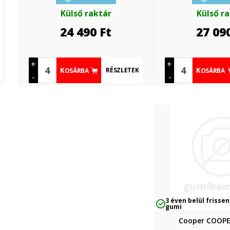
Külső raktár
Külső r
24 490
Ft
27 09
+
+
RÉSZLETEK
KOSÁRBA
KOSÁRBA
-
-
3 éven belül frissen
gumi
Cooper COOP