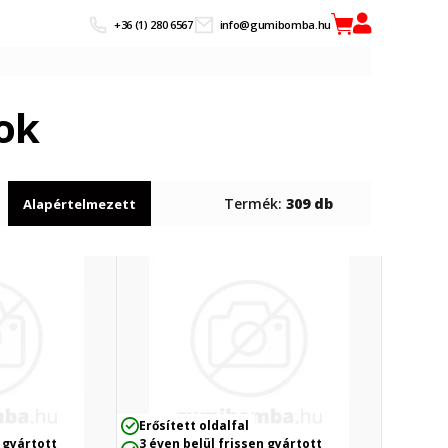
+36 (1) 280 6567
info@gumibomba.hu
ok
Termék:
309 db
Alapértelmezett
Erősített oldalfal
 gyártott
3 éven belül frissen gyártott