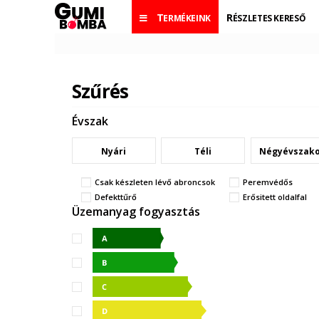
TERMÉKEINK
RÉSZLETES KERESŐ
Szűrés
Évszak
Nyári
Téli
Négyévszak
Csak készleten lévő abroncsok
Peremvédős
Defekttűrő
Erősitett oldalfal
Üzemanyag fogyasztás