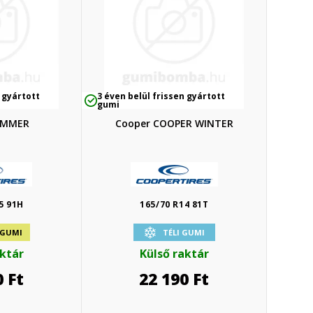
 gyártott
3 éven belül frissen gyártott
gumi
UMMER
Cooper COOPER WINTER
5 91H
165/70 R14 81T
 GUMI
TÉLI GUMI
aktár
Külső raktár
0
Ft
22 190
Ft