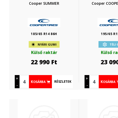
Cooper SUMMER
Cooper COOP
185/65 R14 86H
195/65 R1
NYÁRI GUMI
TÉLI
Külső raktár
Külső r
22 990
Ft
23 09
+
+
RÉSZLETEK
KOSÁRBA
KOSÁRBA
-
-