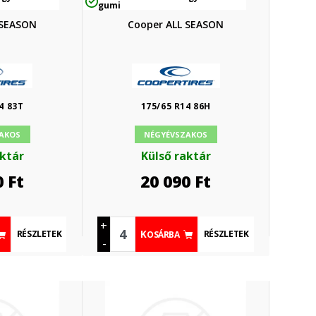
gumi
 SEASON
Cooper ALL SEASON
4 83T
175/65 R14 86H
AKOS
NÉGYÉVSZAKOS
aktár
Külső raktár
0
Ft
20 090
Ft
+
RÉSZLETEK
RÉSZLETEK
KOSÁRBA
-