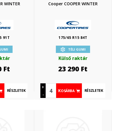
ER WINTER
Cooper COOPER WINTER
5 91T
175/65 R15 84T
 GUMI
TÉLI GUMI
aktár
Külső raktár
0
Ft
23 290
Ft
+
RÉSZLETEK
RÉSZLETEK
KOSÁRBA
-