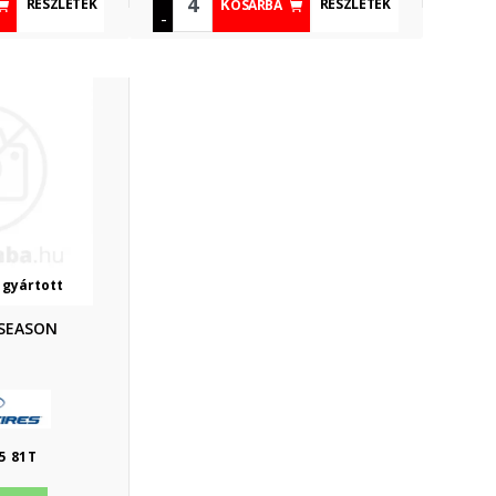
RÉSZLETEK
RÉSZLETEK
KOSÁRBA
-
 gyártott
 SEASON
5 81T