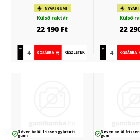
NYÁRI GUMI
NYÁRI
Külső raktár
Külső r
22 190
Ft
22 29
+
+
RÉSZLETEK
KOSÁRBA
KOSÁRBA
-
-
3 éven belül frissen gyártott
3 éven belül frissen
gumi
gumi