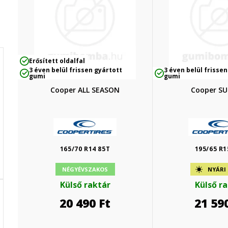
Erősített oldalfal
3 éven belül frissen gyártott
3 éven belül frissen
gumi
gumi
Cooper ALL SEASON
Cooper S
165/70 R14 85T
195/65 R1
NÉGYÉVSZAKOS
NYÁRI
Külső raktár
Külső r
20 490
Ft
21 59