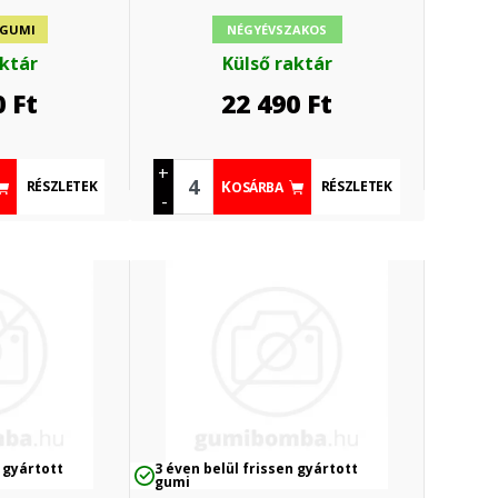
 GUMI
NÉGYÉVSZAKOS
aktár
Külső raktár
0
Ft
22 490
Ft
+
RÉSZLETEK
RÉSZLETEK
KOSÁRBA
-
 gyártott
3 éven belül frissen gyártott
gumi