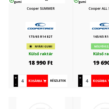
gumi
gumi
Cooper SUMMER
Cooper ALL
175/65 R14 82T
165/65 R1
NYÁRI GUMI
NÉGYÉVSZ
Külső raktár
Külső r
18 990
Ft
19 69
+
+
RÉSZLETEK
KOSÁRBA
KOSÁRBA
-
-