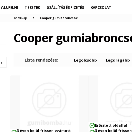
ALUFELNI
TESZTEK
SZÁLLÍTÁS ÉS FIZETÉS
KAPCSOLAT
Kezdőlap
Cooper gumiabroncsok
Cooper gumiabroncs
Lista rendezése:
Legolcsóbb
Legdrágább
os
Erősített oldalfal
3 éven belül frissen gyártott
3 éven belül frissen