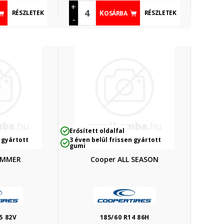
+
RÉSZLETEK
RÉSZLETEK
KOSÁRBA
-
Erősített oldalfal
 gyártott
3 éven belül frissen gyártott
gumi
UMMER
Cooper ALL SEASON
5 82V
185/60 R14 86H