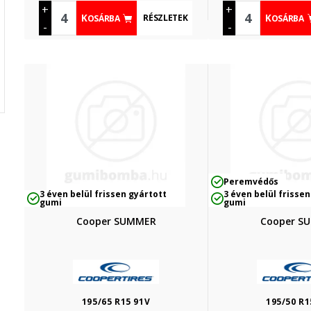
+
+
RÉSZLETEK
KOSÁRBA
KOSÁRBA
-
-
Peremvédős
3 éven belül frissen gyártott
3 éven belül frissen
gumi
gumi
Cooper SUMMER
Cooper S
195/65 R15 91V
195/50 R1