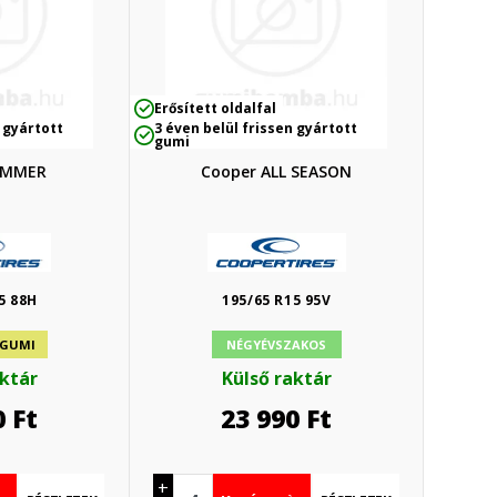
Erősített oldalfal
 gyártott
3 éven belül frissen gyártott
gumi
UMMER
Cooper ALL SEASON
5 88H
195/65 R15 95V
 GUMI
NÉGYÉVSZAKOS
aktár
Külső raktár
0
Ft
23 990
Ft
+