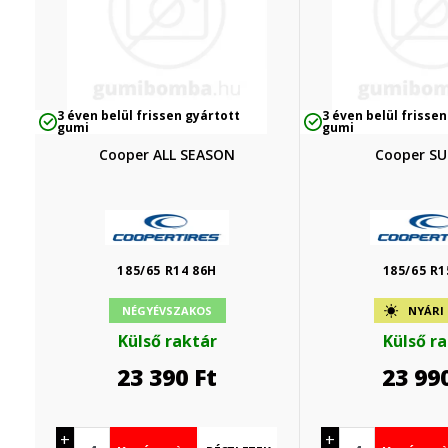
3 éven belül frissen gyártott
3 éven belül frissen
gumi
gumi
Cooper ALL SEASON
Cooper S
185/65 R14 86H
185/65 R1
NÉGYÉVSZAKOS
NYÁRI
Külső raktár
Külső r
23 390
Ft
23 99
+
+