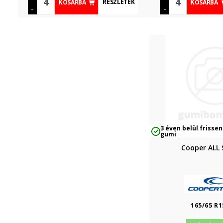
RÉSZLETEK
KOSÁRBA
KOSÁRBA
-
-
3 éven belül frissen
gumi
Cooper ALL
165/65 R1