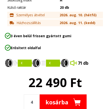
Sebesség index
H
Külső raktár
20 db
Személyes átvétel
2026. aug. 10. (hétfő)
Házhozszállítás
2026. aug. 11. (kedd)
3 éven belül frissen gyártott gumi
Erősített oldalfal
71 db
22 490
Ft
kosárba