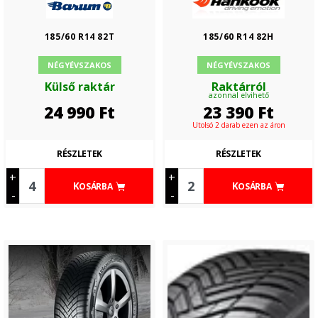
185/60 R14 82T
185/60 R14 82H
NÉGYÉVSZAKOS
NÉGYÉVSZAKOS
Külső raktár
Raktárról
azonnal elvihető
24 990
Ft
23 390
Ft
Utolsó 2 darab ezen az áron
RÉSZLETEK
RÉSZLETEK
+
+
KOSÁRBA
KOSÁRBA
-
-