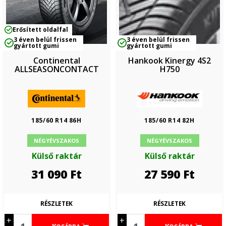
Erősített oldalfal
3 éven belül frissen
3 éven belül frissen
gyártott gumi
gyártott gumi
Continental
Hankook Kinergy 4S2
ALLSEASONCONTACT
H750
185/60 R14 86H
185/60 R14 82H
NÉGYÉVSZAKOS
NÉGYÉVSZAKOS
Külső raktár
Külső raktár
31 090
Ft
27 590
Ft
RÉSZLETEK
RÉSZLETEK
+
+