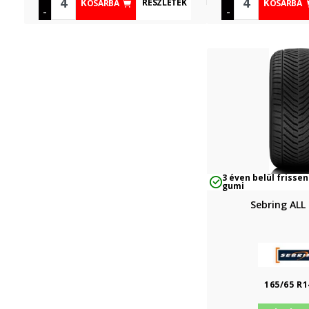
RÉSZLETEK
KOSÁRBA
KOSÁRBA
-
-
3 éven belül frissen
gumi
Sebring ALL
165/65 R1