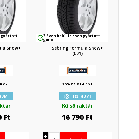
 gyártott
3 éven belül frissen gyártott
gumi
ula Snow+
Sebring Formula Snow+
)
(601)
4 82T
185/65 R14 86T
 GUMI
TÉLI GUMI
aktár
Külső raktár
0
Ft
16 790
Ft
+