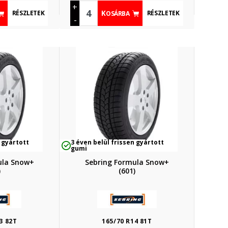
+
RÉSZLETEK
RÉSZLETEK
KOSÁRBA
-
 gyártott
3 éven belül frissen gyártott
gumi
ula Snow+
Sebring Formula Snow+
)
(601)
3 82T
165/70 R14 81T