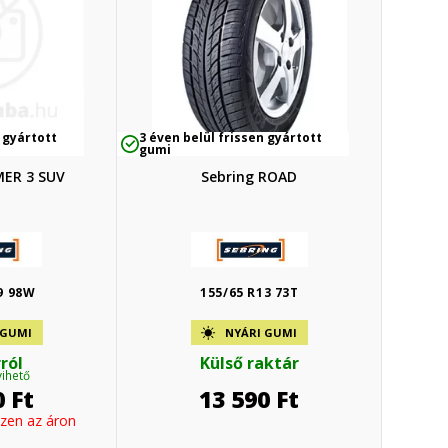
 gyártott
3 éven belül frissen gyártott
gumi
MER 3 SUV
Sebring ROAD
9 98W
155/65 R13 73T
 GUMI
NYÁRI GUMI
ról
Külső raktár
vihető
0
Ft
13 590
Ft
ezen az áron