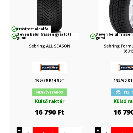
Erősített oldalfal
3 éven belül frissen gyártott
3 éven belül frissen
gumi
gumi
Sebring ALL SEASON
Sebring Form
(601
165/70 R14 85T
185/60 R1
NÉGYÉVSZAKOS
TÉLI
Külső raktár
Külső r
16 790
Ft
16 79
+
+