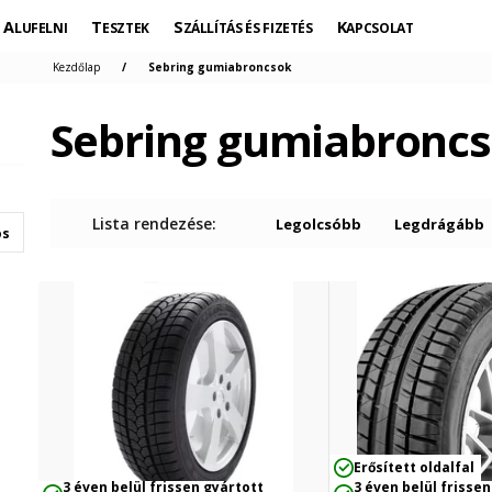
ALUFELNI
TESZTEK
SZÁLLÍTÁS ÉS FIZETÉS
KAPCSOLAT
Kezdőlap
Sebring gumiabroncsok
Sebring gumiabronc
Lista rendezése:
Legolcsóbb
Legdrágább
os
Erősített oldalfal
3 éven belül frissen gyártott
3 éven belül frissen