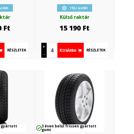
 GUMI
TÉLI GUMI
aktár
Külső raktár
0
Ft
15 190
Ft
+
RÉSZLETEK
RÉSZLETEK
KOSÁRBA
-
 gyártott
3 éven belül frissen gyártott
gumi