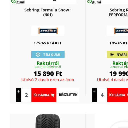
gumi
gumi
Sebring Formula Snow+
Sebring
(601)
PERFORM
175/65 R14 82T
195/45 R1
TÉLI GUMI
NYÁRI
Raktárról
Raktár
azonnal elvihető
azonnal el
15 890
Ft
19 99
Utolsó 2 darab ezen az áron
Utolsó 4 darab 
+
+
RÉSZLETEK
KOSÁRBA
KOSÁRBA
-
-