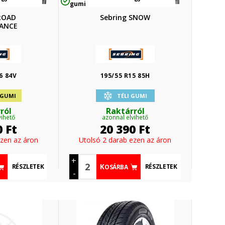
gumi
 ROAD
Sebring SNOW
ANCE
6 84V
195/55 R15 85H
 GUMI
TÉLI GUMI
ról
Raktárról
vihető
azonnal elvihető
0
Ft
20 390
Ft
ezen az áron
Utolsó 2 darab ezen az áron
+
RÉSZLETEK
RÉSZLETEK
KOSÁRBA
-