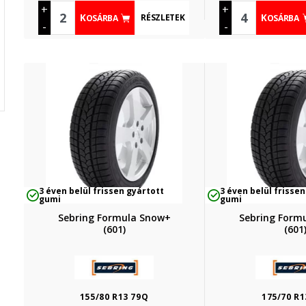
+
+
RÉSZLETEK
KOSÁRBA
KOSÁRBA
-
-
3 éven belül frissen gyártott
3 éven belül frissen
gumi
gumi
Sebring Formula Snow+
Sebring Form
(601)
(601
155/80 R13 79Q
175/70 R1