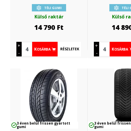
TÉLI GUMI
TÉLI
Külső raktár
Külső r
14 790
Ft
14 89
+
+
RÉSZLETEK
KOSÁRBA
KOSÁRBA
-
-
3 éven belül frissen gyártott
3 éven belül frissen
gumi
gumi