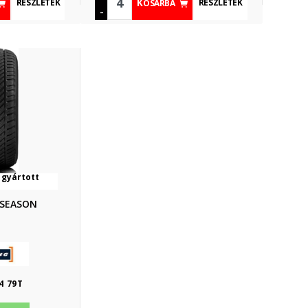
RÉSZLETEK
RÉSZLETEK
KOSÁRBA
-
 gyártott
 SEASON
4 79T