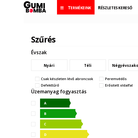
TERMÉKEINK
RÉSZLETES KERESŐ
Szűrés
Évszak
Nyári
Téli
Négyévszak
Csak készleten lévő abroncsok
Peremvédős
Defekttűrő
Erősitett oldalfal
Üzemanyag fogyasztás