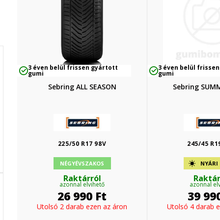
3 éven belül frissen gyártott
3 éven belül frissen
gumi
gumi
Sebring ALL SEASON
Sebring SUM
225/50 R17 98V
245/45 R1
NÉGYÉVSZAKOS
NYÁRI
Raktárról
Raktár
azonnal elvihető
azonnal el
26 990
Ft
39 99
Utolsó 2 darab ezen az áron
Utolsó 4 darab 