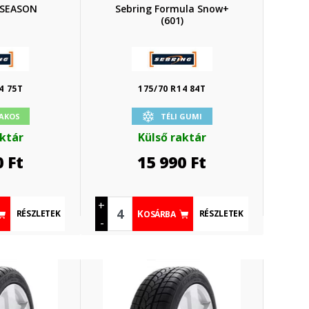
 SEASON
Sebring Formula Snow+
(601)
4 75T
175/70 R14 84T
AKOS
TÉLI GUMI
aktár
Külső raktár
0
Ft
15 990
Ft
+
RÉSZLETEK
RÉSZLETEK
KOSÁRBA
-