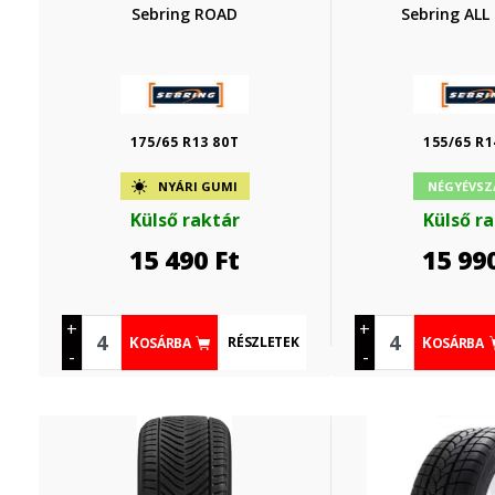
Sebring ROAD
Sebring ALL
175/65 R13 80T
155/65 R1
NYÁRI GUMI
NÉGYÉVSZ
Külső raktár
Külső r
15 490
Ft
15 99
+
+
RÉSZLETEK
KOSÁRBA
KOSÁRBA
-
-