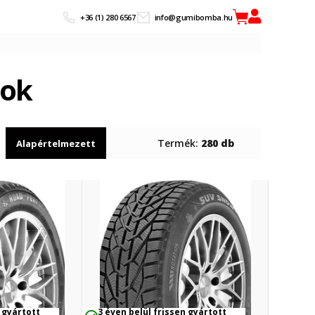
+36 (1) 280 6567
info@gumibomba.hu
sok
Termék:
280 db
Alapértelmezett
 gyártott
3 éven belül frissen gyártott