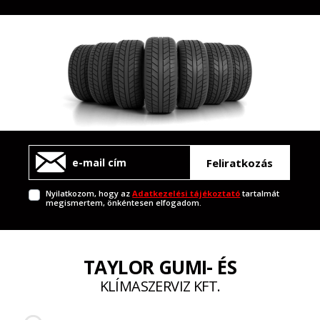
Feliratkozás
Nyilatkozom, hogy az
Adatkezelési tájékoztató
tartalmát
megismertem, önkéntesen elfogadom.
TAYLOR GUMI- ÉS
KLÍMASZERVIZ KFT.