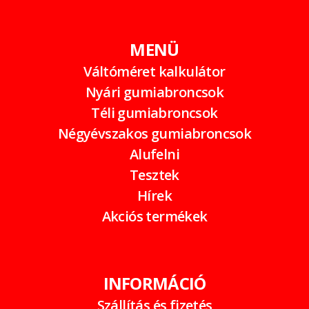
MENÜ
Váltóméret kalkulátor
Nyári gumiabroncsok
Téli gumiabroncsok
Négyévszakos gumiabroncsok
Alufelni
Tesztek
Hírek
Akciós termékek
INFORMÁCIÓ
Szállítás és fizetés