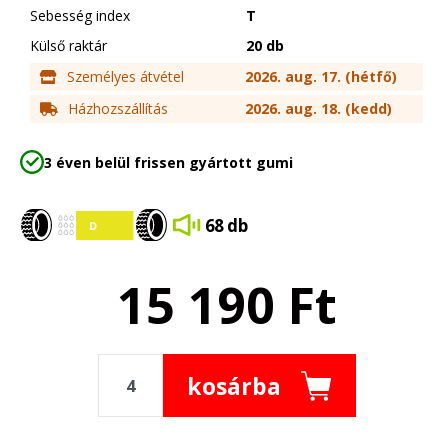
Sebesség index
T
Külső raktár
20 db
Személyes átvétel
2026. aug. 17. (hétfő)
Házhozszállítás
2026. aug. 18. (kedd)
3 éven belül frissen gyártott gumi
68 db
15 190
Ft
kosárba