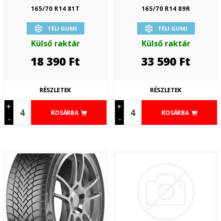
165/70 R14 81T
165/70 R14 89R
TÉLI GUMI
TÉLI GUMI
Külső raktár
Külső raktár
18 390
Ft
33 590
Ft
RÉSZLETEK
RÉSZLETEK
+
+
KOSÁRBA
KOSÁRBA
-
-