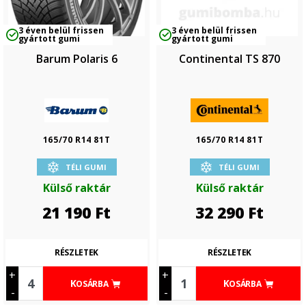
3 éven belül frissen
3 éven belül frissen
gyártott gumi
gyártott gumi
Barum Polaris 6
Continental TS 870
165/70 R14 81T
165/70 R14 81T
TÉLI GUMI
TÉLI GUMI
Külső raktár
Külső raktár
21 190
Ft
32 290
Ft
RÉSZLETEK
RÉSZLETEK
+
+
KOSÁRBA
KOSÁRBA
-
-