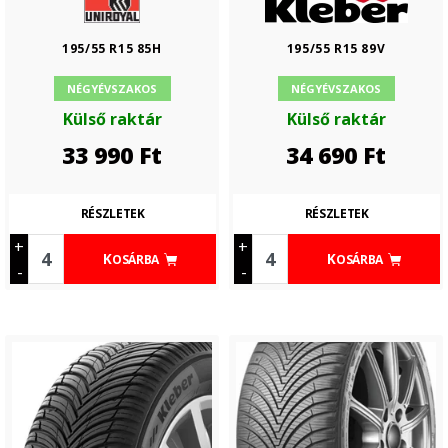
195/55 R15 85H
195/55 R15 89V
NÉGYÉVSZAKOS
NÉGYÉVSZAKOS
Külső raktár
Külső raktár
33 990
Ft
34 690
Ft
RÉSZLETEK
RÉSZLETEK
+
+
KOSÁRBA
KOSÁRBA
-
-