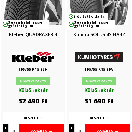
Erősített oldalfal
3 éven belül frissen
3 éven belül frissen
gyártott gumi
gyártott gumi
Kleber QUADRAXER 3
Kumho SOLUS 4S HA32
195/55 R15 85H
195/55 R15 89V
NÉGYÉVSZAKOS
NÉGYÉVSZAKOS
Külső raktár
Külső raktár
32 490
Ft
31 690
Ft
RÉSZLETEK
RÉSZLETEK
+
+
KOSÁRBA
KOSÁRBA