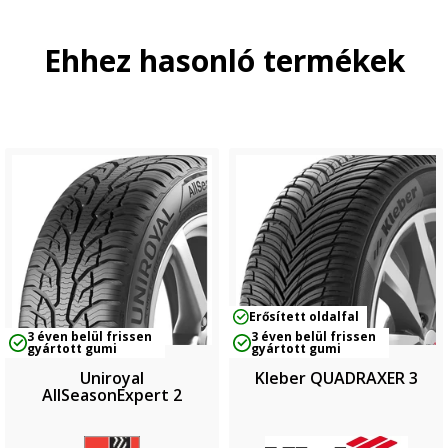
Ehhez hasonló termékek
Erősített oldalfal
3 éven belül frissen
3 éven belül frissen
gyártott gumi
gyártott gumi
Uniroyal
Kleber QUADRAXER 3
AllSeasonExpert 2