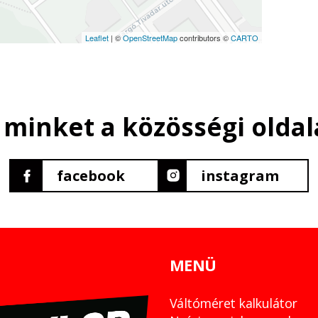
Leaflet
| ©
OpenStreetMap
contributors ©
CARTO
 minket a közösségi oldal
facebook
instagram
MENÜ
Váltóméret kalkulátor