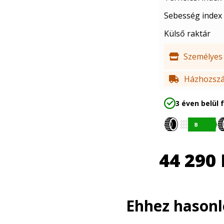
Sebesség index
Külső raktár
Személyes 
Házhozszál
3 éven belül 
44 290
Ehhez hason