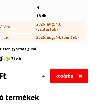
H
18 db
2026. aug. 13.
átvétel
(csütörtök)
lítás
2026. aug. 14. (péntek)
frissen gyártott gumi
71 db
Ft
kosárba
ló termékek