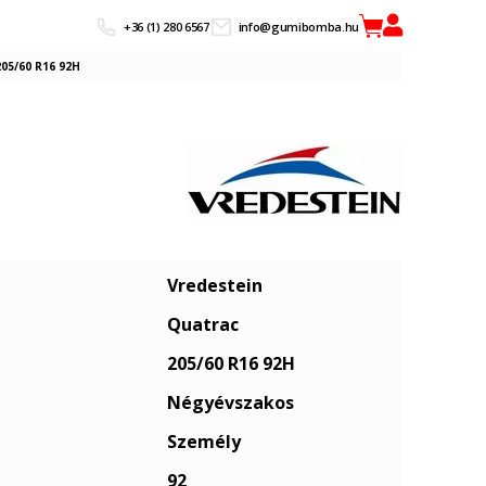
+36 (1) 280 6567
info@gumibomba.hu
05/60 R16 92H
Vredestein
Quatrac
205/60 R16 92H
Négyévszakos
Személy
92