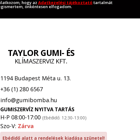
ilatkozom, hogy az
Adatkezelési tájékoztató
tartalmát
gismertem, önkéntesen elfogadom.
TAYLOR GUMI- ÉS
KLÍMASZERVIZ KFT.
1194 Budapest Méta u. 13.
+36 (1) 280 6567
info@gumibomba.hu
GUMISZERVÍZ NYITVA TARTÁS
H-P 08:00-17:00
(Ebédidő: 12:30-13:00)
Szo-V:
Zárva
Ebédidő alatt a rendelések kiadása szünetel!