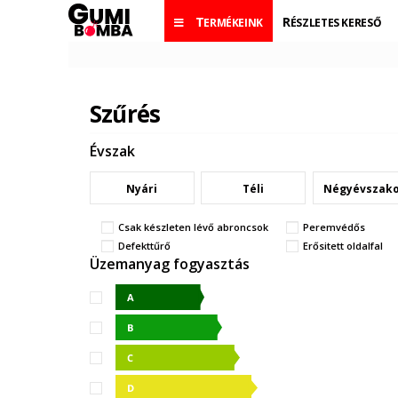
TERMÉKEINK
RÉSZLETES KERESŐ
Szűrés
Évszak
Nyári
Téli
Négyévszak
Csak készleten lévő abroncsok
Peremvédős
Defekttűrő
Erősitett oldalfal
Üzemanyag fogyasztás