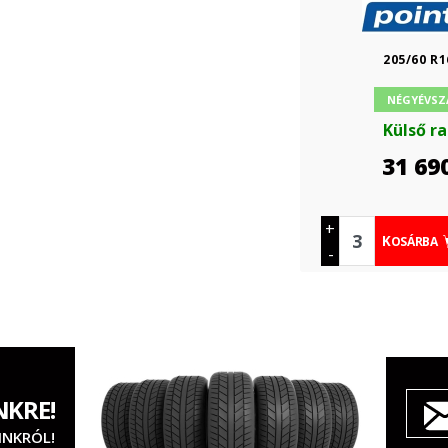
205/60 R1
NÉGYÉVSZ
Külső r
31 69
+
KOSÁRBA
-
NKRE!
INKRÓL!