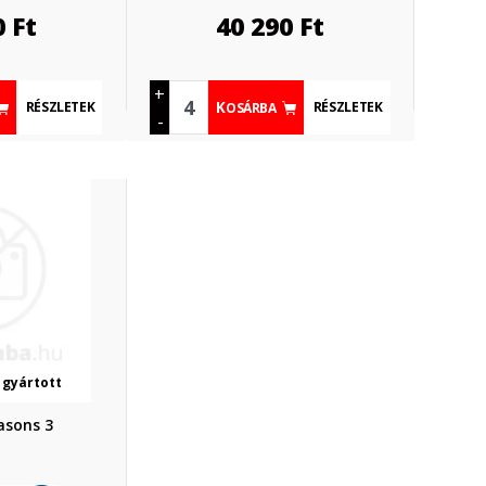
0
Ft
40 290
Ft
+
RÉSZLETEK
RÉSZLETEK
KOSÁRBA
-
 gyártott
asons 3