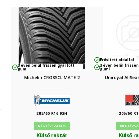
Erősített oldalfal
3 éven belül frissen gyártott
3 éven belül frissen
gumi
gumi
Michelin CROSSCLIMATE 2
Uniroyal AllSea
205/60 R16 92H
205/60 R1
NÉGYÉVSZAKOS
NÉGYÉVSZ
Külső raktár
Külső r