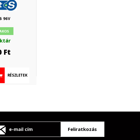
6 96V
AKOS
aktár
0
Ft
RÉSZLETEK
Feliratkozás