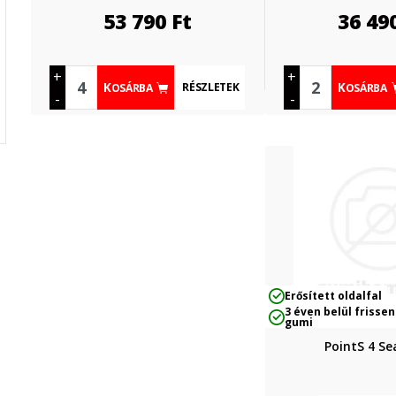
53 790
Ft
36 49
+
+
RÉSZLETEK
KOSÁRBA
KOSÁRBA
-
-
Erősített oldalfal
3 éven belül frissen
gumi
PointS 4 Se