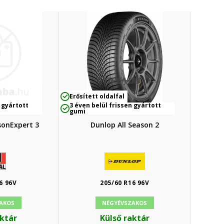
Erősített oldalfal
 gyártott
3 éven belül frissen gyártott
gumi
sonExpert 3
Dunlop All Season 2
6 96V
205/60 R16 96V
AKOS
NÉGYÉVSZAKOS
aktár
Külső raktár