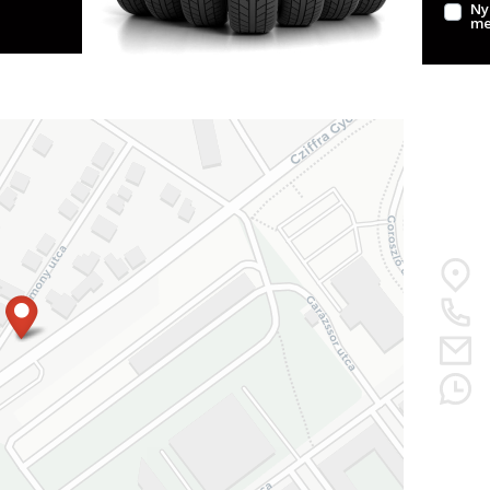
Ny
me