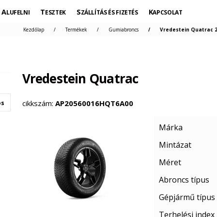
ALUFELNI
TESZTEK
SZÁLLÍTÁS ÉS FIZETÉS
KAPCSOLAT
Kezdőlap
Termékek
Gumiabroncs
Vredestein Quatrac 2
Vredestein Quatrac
cikkszám:
AP20560016HQT6A00
os
Márka
Mintázat
Méret
Abroncs típus
Gépjármű típus
Terhelési index