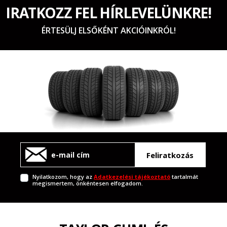
IRATKOZZ FEL HÍRLEVELÜNKRE!
ÉRTESÜLJ ELSŐKÉNT AKCIÓINKRÓL!
Feliratkozás
Nyilatkozom, hogy az
Adatkezelési tájékoztató
tartalmát
megismertem, önkéntesen elfogadom.