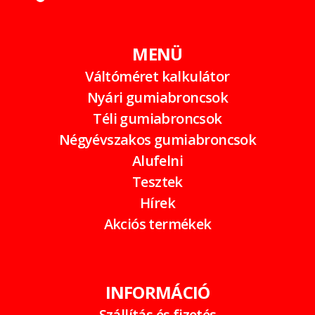
MENÜ
Váltóméret kalkulátor
Nyári gumiabroncsok
Téli gumiabroncsok
Négyévszakos gumiabroncsok
Alufelni
Tesztek
Hírek
Akciós termékek
INFORMÁCIÓ
Szállítás és fizetés