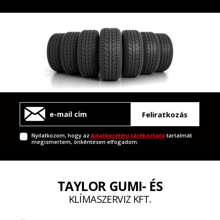
Feliratkozás
Nyilatkozom, hogy az
Adatkezelési tájékoztató
tartalmát
megismertem, önkéntesen elfogadom.
TAYLOR GUMI- ÉS
KLÍMASZERVIZ KFT.