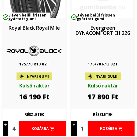
3 éven belül frissen
3 éven belül frissen
gyártott gumi
gyártott gumi
Royal Black Royal Mile
Evergreen
DYNACOMFORT EH 226
175/70 R13 82T
175/70 R13 82T
NYÁRI GUMI
NYÁRI GUMI
Külső raktár
Külső raktár
16 190
Ft
17 890
Ft
RÉSZLETEK
RÉSZLETEK
+
+
KOSÁRBA
KOSÁRBA
-
-