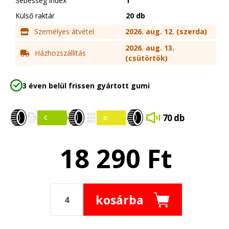
Sebesség index
T
Külső raktár
20 db
Személyes átvétel
2026. aug. 12. (szerda)
2026. aug. 13.
Házhozszállítás
(csütörtök)
3 éven belül frissen gyártott gumi
70 db
18 290
Ft
kosárba