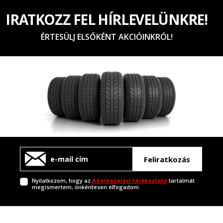
IRATKOZZ FEL HÍRLEVELÜNKRE!
ÉRTESÜLJ ELSŐKÉNT AKCIÓINKRÓL!
Feliratkozás
Nyilatkozom, hogy az
Adatkezelési tájékoztató
tartalmát
megismertem, önkéntesen elfogadom.