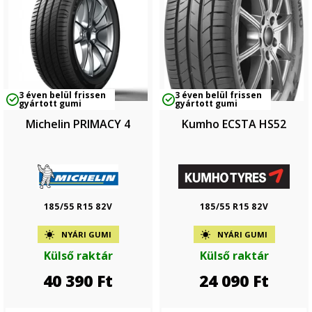
3 éven belül frissen
3 éven belül frissen
gyártott gumi
gyártott gumi
Michelin PRIMACY 4
Kumho ECSTA HS52
185/55 R15 82V
185/55 R15 82V
NYÁRI GUMI
NYÁRI GUMI
Külső raktár
Külső raktár
40 390
Ft
24 090
Ft