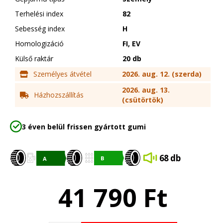
Terhelési index
82
Sebesség index
H
Homologizáció
FI, EV
Külső raktár
20 db
Személyes átvétel
2026. aug. 12. (szerda)
2026. aug. 13.
Házhozszállítás
(csütörtök)
3 éven belül frissen gyártott gumi
68 db
41 790
Ft