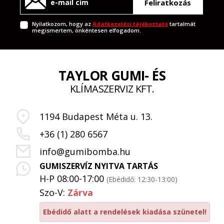
Feliratkozás
Nyilatkozom, hogy az
Adatkezelési tájékoztató
tartalmát
megismertem, önkéntesen elfogadom.
TAYLOR GUMI- ÉS
KLÍMASZERVIZ KFT.
1194 Budapest Méta u. 13.
+36 (1) 280 6567
info@gumibomba.hu
GUMISZERVÍZ NYITVA TARTÁS
H-P 08:00-17:00
(Ebédidő: 12:30-13:00)
Szo-V:
Zárva
Ebédidő alatt a rendelések kiadása szünetel!