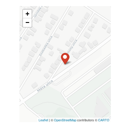
+
−
Leaflet
| ©
OpenStreetMap
contributors ©
CARTO