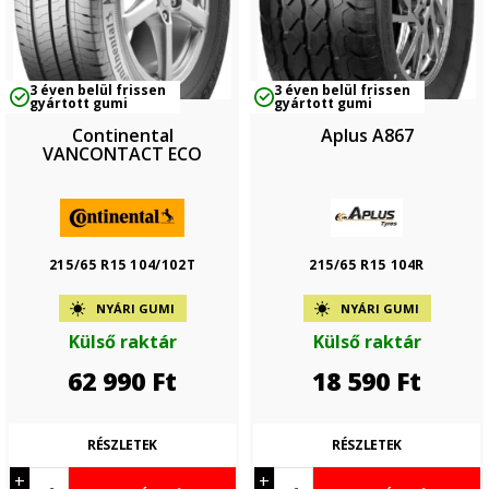
3 éven belül frissen
3 éven belül frissen
gyártott gumi
gyártott gumi
Continental
Aplus A867
VANCONTACT ECO
215/65 R15 104/102T
215/65 R15 104R
NYÁRI GUMI
NYÁRI GUMI
Külső raktár
Külső raktár
62 990
Ft
18 590
Ft
RÉSZLETEK
RÉSZLETEK
+
+