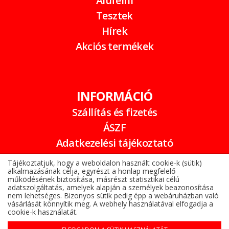
Alufelni
Tesztek
Hírek
Akciós termékek
INFORMÁCIÓ
Szállítás és fizetés
ÁSZF
Adatkezelési tájékoztató
Garancia
Tájékoztatjuk, hogy a weboldalon használt cookie-k (sütik)
alkalmazásának célja, egyrészt a honlap megfelelő
Online elállási nyilatkozat
működésének biztosítása, másrészt statisztikai célú
adatszolgáltatás, amelyek alapján a személyek beazonosítása
nem lehetséges. Bizonyos sütik pedig épp a webáruházban való
vásárlását könnyítik meg. A webhely használatával elfogadja a
cookie-k használatát.