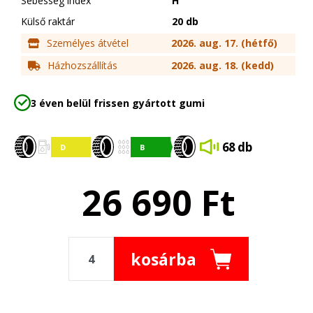
Sebesség index
H
Külső raktár
20 db
Személyes átvétel
2026. aug. 17. (hétfő)
Házhozszállítás
2026. aug. 18. (kedd)
3 éven belül frissen gyártott gumi
68 db
26 690
Ft
kosárba