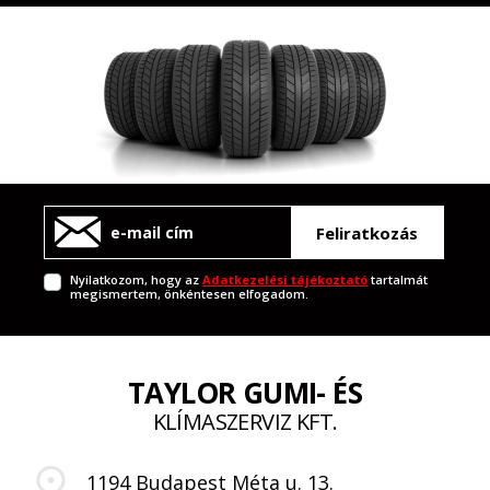
Feliratkozás
Nyilatkozom, hogy az
Adatkezelési tájékoztató
tartalmát
megismertem, önkéntesen elfogadom.
TAYLOR GUMI- ÉS
KLÍMASZERVIZ KFT.
1194 Budapest Méta u. 13.