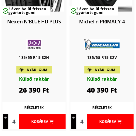
3 éven belül frissen
3 éven belül frissen
gyártott gumi
gyártott gumi
Nexen N'BLUE HD PLUS
Michelin PRIMACY 4
185/55 R15 82H
185/55 R15 82V
NYÁRI GUMI
NYÁRI GUMI
Külső raktár
Külső raktár
26 390
Ft
40 390
Ft
RÉSZLETEK
RÉSZLETEK
+
+
KOSÁRBA
KOSÁRBA
-
-