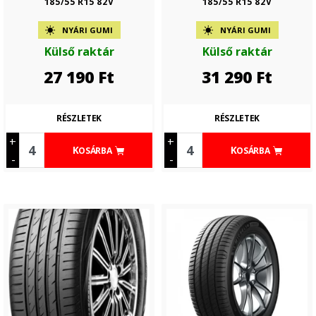
185/55 R15 82V
185/55 R15 82V
NYÁRI GUMI
NYÁRI GUMI
Külső raktár
Külső raktár
27 190
Ft
31 290
Ft
RÉSZLETEK
RÉSZLETEK
+
+
KOSÁRBA
KOSÁRBA
-
-