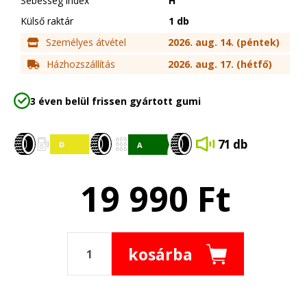
Sebesség index
H
Külső raktár
1 db
Személyes átvétel
2026. aug. 14. (péntek)
Házhozszállítás
2026. aug. 17. (hétfő)
3 éven belül frissen gyártott gumi
71 db
19 990
Ft
kosárba