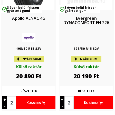
3 éven belül frissen
3 éven belül frissen
gyártott gumi
gyártott gumi
Apollo ALNAC 4G
Evergreen
DYNACOMFORT EH 226
195/50 R15 82V
195/50 R15 82V
NYÁRI GUMI
NYÁRI GUMI
Külső raktár
Külső raktár
20 890
Ft
20 190
Ft
RÉSZLETEK
RÉSZLETEK
+
+
KOSÁRBA
KOSÁRBA
-
-