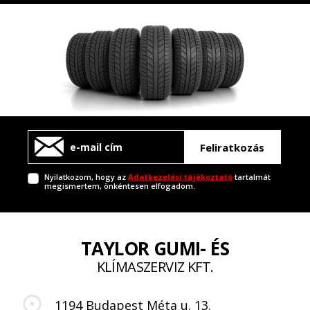
Feliratkozás
Nyilatkozom, hogy az
Adatkezelési tájékoztató
tartalmát
megismertem, önkéntesen elfogadom.
TAYLOR GUMI- ÉS
KLÍMASZERVIZ KFT.
1194 Budapest Méta u. 13.