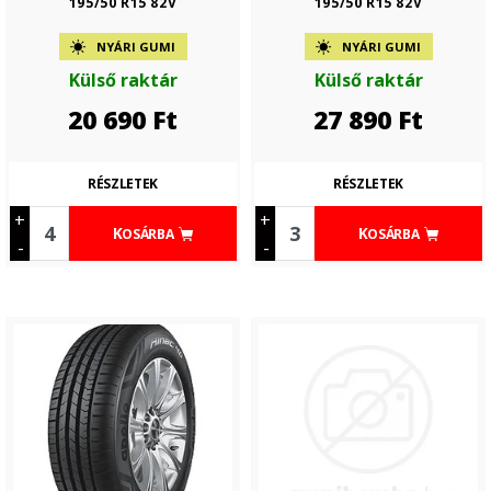
195/50 R15 82V
195/50 R15 82V
NYÁRI GUMI
NYÁRI GUMI
Külső raktár
Külső raktár
20 690
Ft
27 890
Ft
RÉSZLETEK
RÉSZLETEK
+
+
KOSÁRBA
KOSÁRBA
-
-