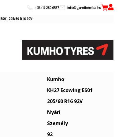
+36 (1) 280 6567
info@gumibomba.hu
S01 205/60 R16 92V
Kumho
KH27 Ecowing ES01
205/60 R16 92V
Nyári
Személy
92