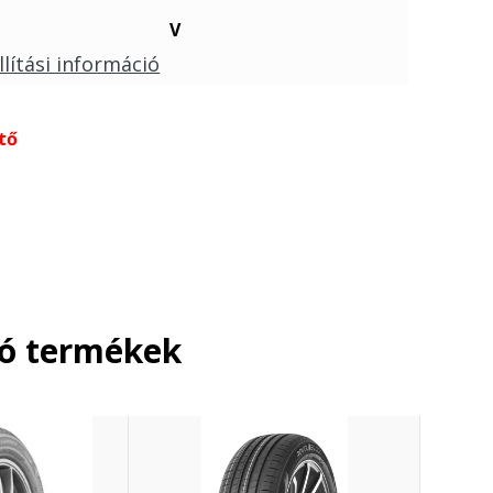
V
llítási információ
tő
ló termékek