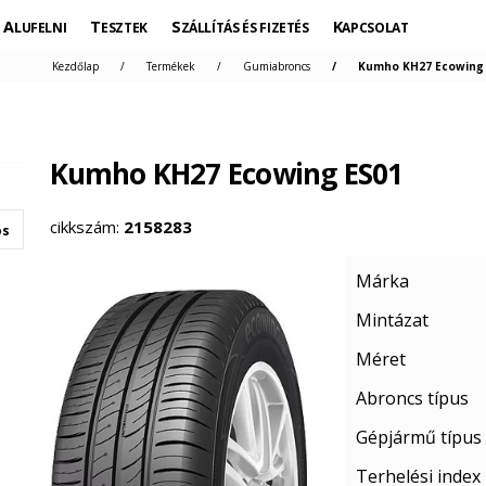
ALUFELNI
TESZTEK
SZÁLLÍTÁS ÉS FIZETÉS
KAPCSOLAT
Kezdőlap
Termékek
Gumiabroncs
Kumho KH27 Ecowing E
Kumho KH27 Ecowing ES01
cikkszám:
2158283
os
Márka
Mintázat
Méret
Abroncs típus
Gépjármű típus
Terhelési index