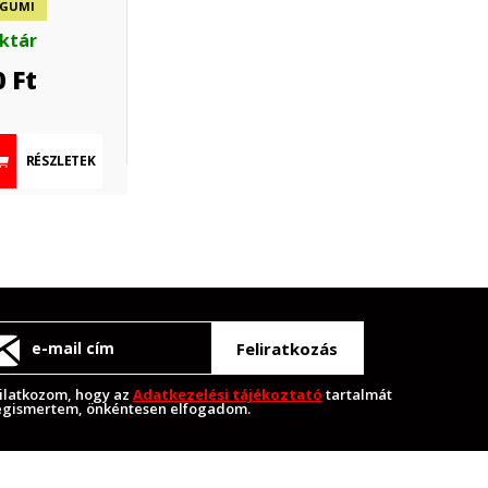
 GUMI
aktár
0
Ft
RÉSZLETEK
Feliratkozás
ilatkozom, hogy az
Adatkezelési tájékoztató
tartalmát
gismertem, önkéntesen elfogadom.