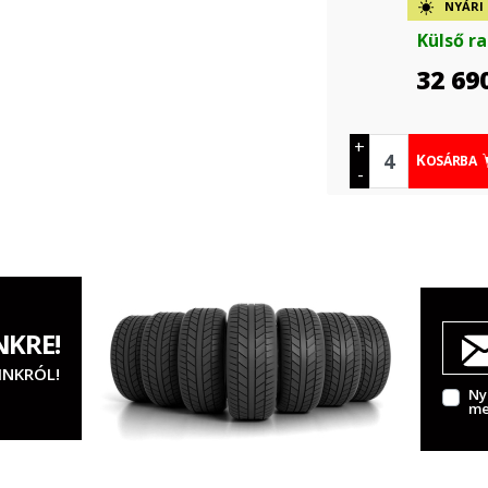
NYÁRI
Külső r
32 69
+
KOSÁRBA
-
NKRE!
INKRÓL!
Ny
me