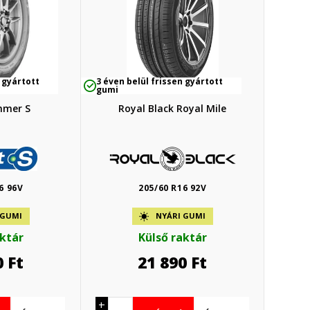
 gyártott
3 éven belül frissen gyártott
gumi
mmer S
Royal Black Royal Mile
6 96V
205/60 R16 92V
 GUMI
NYÁRI GUMI
aktár
Külső raktár
0
Ft
21 890
Ft
+