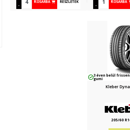
RÉSZLETEK
KOSÁRBA
KOSÁRBA
-
-
3 éven belül frissen
gumi
Kleber Dyna
205/60 R1