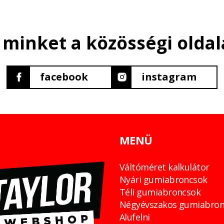
 minket a közösségi oldal
facebook
instagram
MENÜ
Váltóméret kalkulátor
Nyári gumiabroncsok
Téli gumiabroncsok
Négyévszakos gumiabron
Alufelni