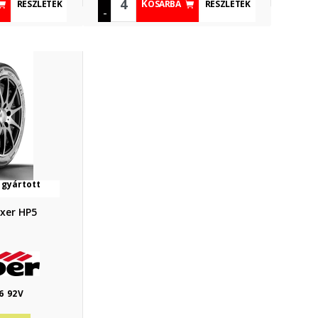
RÉSZLETEK
RÉSZLETEK
KOSÁRBA
-
 gyártott
xer HP5
6 92V