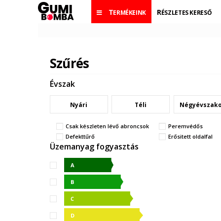
TERMÉKEINK
RÉSZLETES KERESŐ
Szűrés
Évszak
Nyári
Téli
Négyévszak
Csak készleten lévő abroncsok
Peremvédős
Defekttűrő
Erősitett oldalfal
Üzemanyag fogyasztás