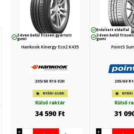
Erősített oldalfal
3 éven belül frissen gyártott
3 éven belül frissen
gumi
gumi
Hankook Kinergy Eco2 K435
PointS Su
205/60 R16 92H
205/60 R1
NYÁRI GUMI
NYÁRI
Külső raktár
Külső r
34 590
Ft
31 09
+
+