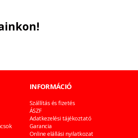
ainkon!
INFORMÁCIÓ
Szállítás és fizetés
ÁSZF
Adatkezelési tájékoztató
csok
Garancia
Online elállási nyilatkozat