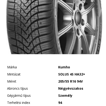
Márka
Kumho
Mintázat
SOLUS 4S HA32+
Méret
205/55 R16 94V
Abroncs típus
Négyévszakos
Gépjármű típus
Személy
Terhelési index
94