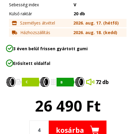
Sebesség index
V
Külső raktár
20 db
Személyes átvétel
2026. aug. 17. (hétfő)
Házhozszállítás
2026. aug. 18. (kedd)
3 éven belül frissen gyártott gumi
Erősített oldalfal
72 db
26 490
Ft
kosárba