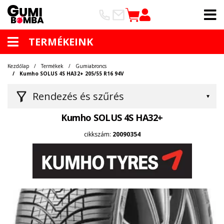
TERMÉKEINK
Kezdőlap
Termékek
Gumiabroncs
Kumho SOLUS 4S HA32+ 205/55 R16 94V
Rendezés és szűrés
Kumho SOLUS 4S HA32+
cikkszám:
20090354