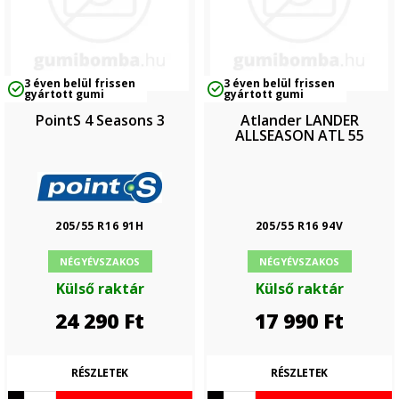
3 éven belül frissen
3 éven belül frissen
gyártott gumi
gyártott gumi
PointS 4 Seasons 3
Atlander LANDER
ALLSEASON ATL 55
205/55 R16 91H
205/55 R16 94V
NÉGYÉVSZAKOS
NÉGYÉVSZAKOS
Külső raktár
Külső raktár
24 290
Ft
17 990
Ft
RÉSZLETEK
RÉSZLETEK