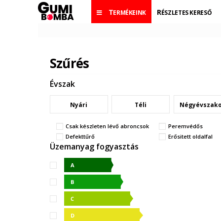
TERMÉKEINK
RÉSZLETES KERESŐ
Szűrés
Évszak
Nyári
Téli
Négyévszak
Csak készleten lévő abroncsok
Peremvédős
Defekttűrő
Erősitett oldalfal
Üzemanyag fogyasztás