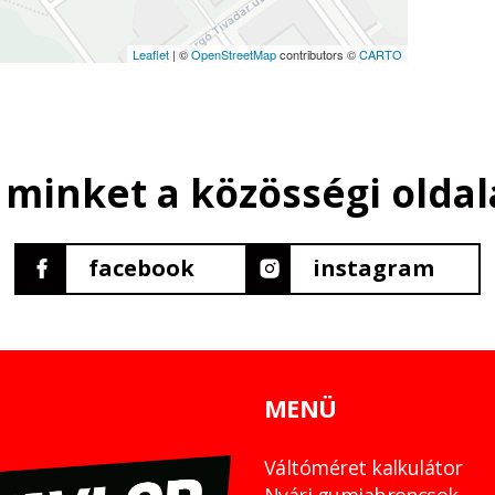
Leaflet
| ©
OpenStreetMap
contributors ©
CARTO
 minket a közösségi oldal
facebook
instagram
MENÜ
Váltóméret kalkulátor
Nyári gumiabroncsok