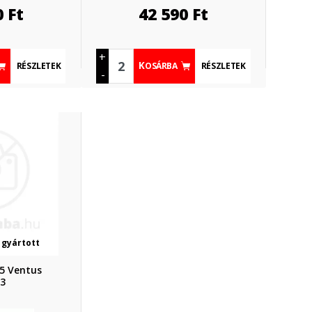
0
Ft
42 590
Ft
+
RÉSZLETEK
RÉSZLETEK
KOSÁRBA
-
 gyártott
5 Ventus
e3