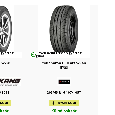
 gyártott
3 éven belül frissen gyártott
gumi
CW-20
Yokohama BluEarth-Van
RY55
6 105T
205/65 R16 107/105T
 GUMI
NYÁRI GUMI
aktár
Külső raktár