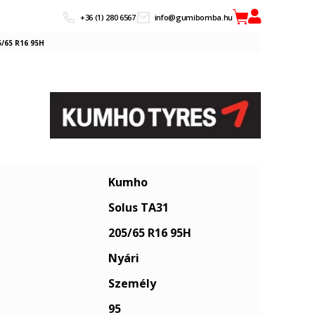
+36 (1) 280 6567
info@gumibomba.hu
/65 R16 95H
Kumho
Solus TA31
205/65 R16 95H
Nyári
Személy
95