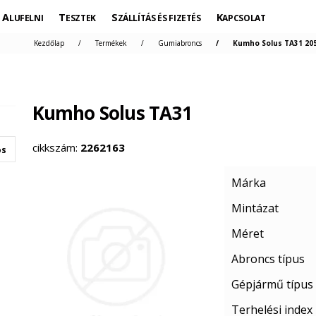
ALUFELNI
TESZTEK
SZÁLLÍTÁS ÉS FIZETÉS
KAPCSOLAT
Kezdőlap
Termékek
Gumiabroncs
Kumho Solus TA31 205
Kumho Solus TA31
cikkszám:
2262163
os
Márka
Mintázat
Méret
Abroncs típus
Gépjármű típus
Terhelési index