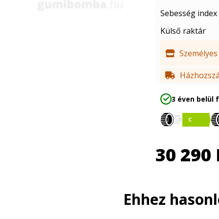
Sebesség index
Külső raktár
Személyes 
Házhozszál
3 éven belül 
30 290
Ehhez hason