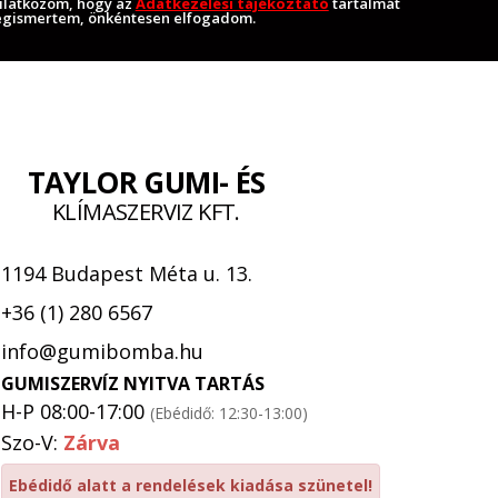
ilatkozom, hogy az
Adatkezelési tájékoztató
tartalmát
gismertem, önkéntesen elfogadom.
TAYLOR GUMI- ÉS
KLÍMASZERVIZ KFT.
1194 Budapest Méta u. 13.
+36 (1) 280 6567
info@gumibomba.hu
GUMISZERVÍZ NYITVA TARTÁS
H-P 08:00-17:00
(Ebédidő: 12:30-13:00)
Szo-V:
Zárva
Ebédidő alatt a rendelések kiadása szünetel!