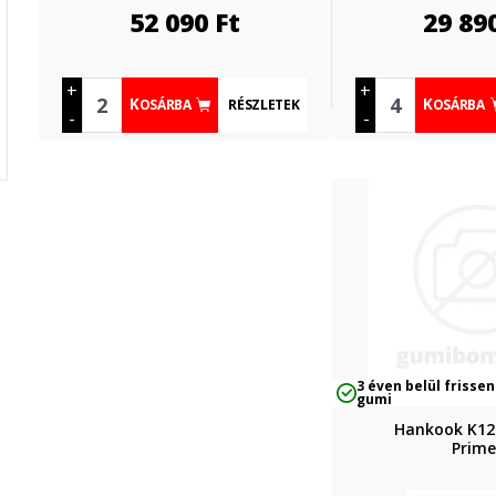
52 090
Ft
29 89
+
+
RÉSZLETEK
KOSÁRBA
KOSÁRBA
-
-
3 éven belül frissen
gumi
Hankook K12
Prim