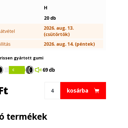
H
20 db
2026. aug. 13.
átvétel
(csütörtök)
lítás
2026. aug. 14. (péntek)
frissen gyártott gumi
69 db
Ft
kosárba
ló termékek