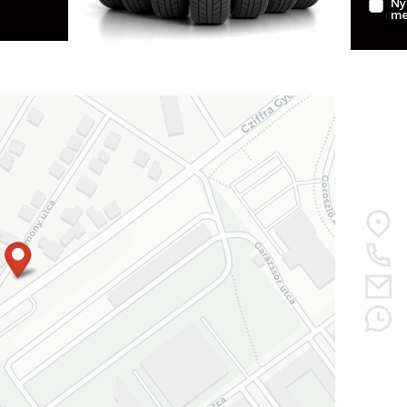
Ny
me