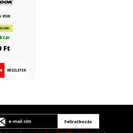
6 95W
 GUMI
aktár
0
Ft
RÉSZLETEK
Feliratkozás