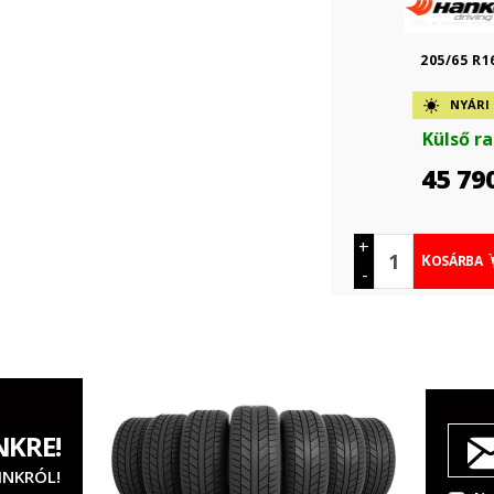
205/65 R1
NYÁRI
Külső r
45 79
+
KOSÁRBA
-
NKRE!
INKRÓL!