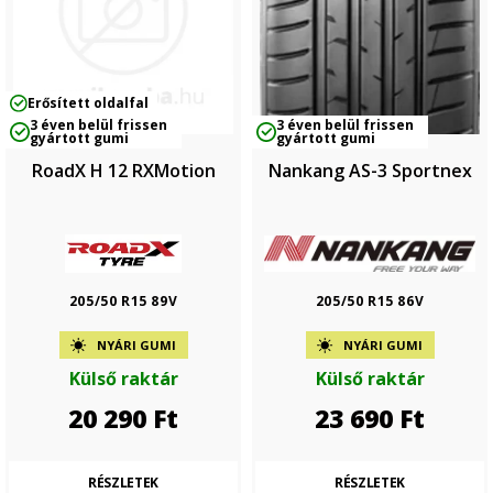
Erősített oldalfal
3 éven belül frissen
3 éven belül frissen
gyártott gumi
gyártott gumi
RoadX H 12 RXMotion
Nankang AS-3 Sportnex
205/50 R15 89V
205/50 R15 86V
NYÁRI GUMI
NYÁRI GUMI
Külső raktár
Külső raktár
20 290
Ft
23 690
Ft
RÉSZLETEK
RÉSZLETEK