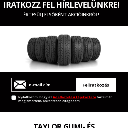
IRATKOZZ FEL HÍRLEVELÜNKRE!
ÉRTESÜLJ ELSŐKÉNT AKCIÓINKRÓL!
Feliratkozás
Nyilatkozom, hogy az
Adatkezelési tájékoztató
tartalmát
megismertem, önkéntesen elfogadom.
TAYLOR GUMI- ÉS