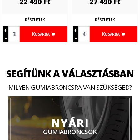
22 490
Ft
27 490
Ft
RÉSZLETEK
RÉSZLETEK
+
+
KOSÁRBA
KOSÁRBA
-
-
SEGÍTÜNK A VÁLASZTÁSBAN
MILYEN GUMIABRONCSRA VAN SZÜKSÉGED?
NYÁRI
GUMIABRONCSOK