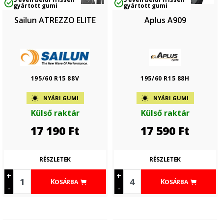
gyártott gumi
gyártott gumi
Sailun ATREZZO ELITE
Aplus A909
195/60 R15 88V
195/60 R15 88H
NYÁRI GUMI
NYÁRI GUMI
Külső raktár
Külső raktár
17 190
Ft
17 590
Ft
RÉSZLETEK
RÉSZLETEK
+
+
KOSÁRBA
KOSÁRBA
-
-