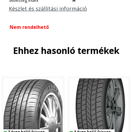
Sebesség index
H
Készlet és szállítási információ
Nem rendelhető
Ehhez hasonló termékek
3 éven belül frissen
3 éven belül frissen