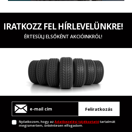
IRATKOZZ FEL HÍRLEVELÜNKRE!
ÉRTESÜLJ ELSŐKÉNT AKCIÓINKRÓL!
Feliratkozás
Nyilatkozom, hogy az
Adatkezelési tájékoztató
tartalmát
megismertem, önkéntesen elfogadom.