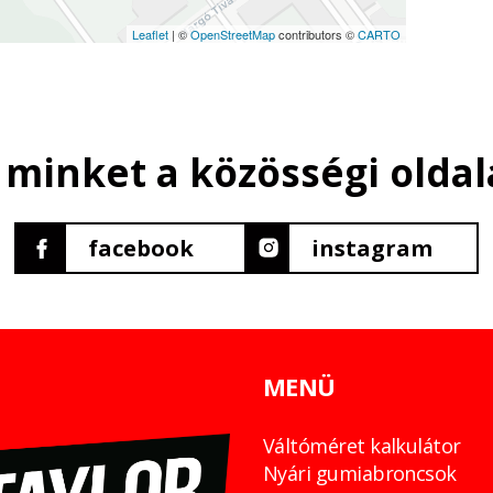
Leaflet
| ©
OpenStreetMap
contributors ©
CARTO
 minket a közösségi oldal
facebook
instagram
MENÜ
Váltóméret kalkulátor
Nyári gumiabroncsok