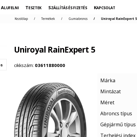
ALUFELNI
TESZTEK
SZÁLLÍTÁS ÉS FIZETÉS
KAPCSOLAT
Kezdőlap
Termékek
Gumiabroncs
Uniroyal RainExpert 5
Uniroyal RainExpert 5
cikkszám:
03611880000
os
Márka
Mintázat
Méret
Abroncs típus
Gépjármű típus
Terhelési index