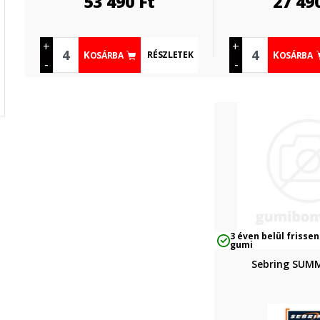
53 490
Ft
27 49
+
+
RÉSZLETEK
KOSÁRBA
KOSÁRBA
-
-
3 éven belül frissen
gumi
Sebring SUM