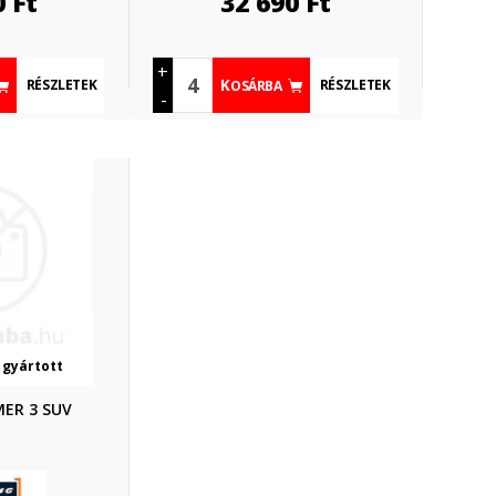
0
Ft
32 690
Ft
+
RÉSZLETEK
RÉSZLETEK
KOSÁRBA
-
 gyártott
MER 3 SUV