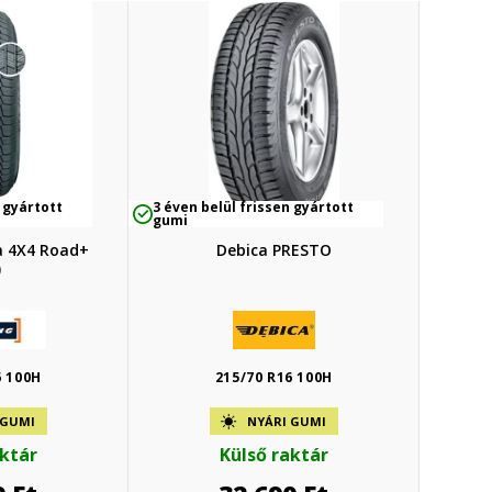
 gyártott
3 éven belül frissen gyártott
gumi
a 4X4 Road+
Debica PRESTO
)
6 100H
215/70 R16 100H
 GUMI
NYÁRI GUMI
aktár
Külső raktár