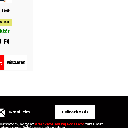
6 100H
 GUMI
aktár
0
Ft
RÉSZLETEK
Feliratkozás
ilatkozom, hogy az
Adatkezelési tájékoztató
tartalmát
gismertem, önkéntesen elfogadom.