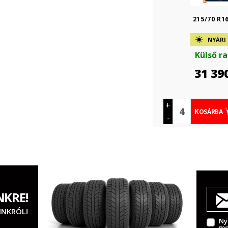
215/70 R1
NYÁRI
Külső r
31 39
+
KOSÁRBA
-
NKRE!
INKRÓL!
Ny
me