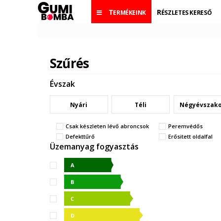
TERMÉKEINK
RÉSZLETES KERESŐ
Szűrés
Évszak
Nyári
Téli
Négyévszak
Csak készleten lévő abroncsok
Peremvédős
Defekttűrő
Erősitett oldalfal
Üzemanyag fogyasztás