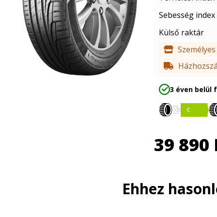
Sebesség index
Külső raktár
Személyes 
Házhozszál
3 éven belül 
39 890
Ehhez hason