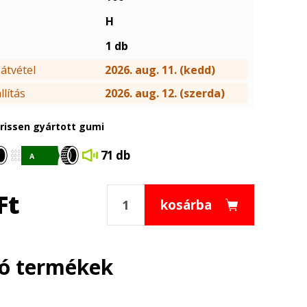
H
1 db
átvétel
2026. aug. 11. (kedd)
lítás
2026. aug. 12. (szerda)
frissen gyártott gumi
71 db
Ft
kosárba
ló termékek