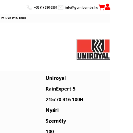
+36 (1) 280 6567
info@gumibomba.hu
 215/70 R16 100H
Uniroyal
RainExpert 5
215/70 R16 100H
Nyári
Személy
100