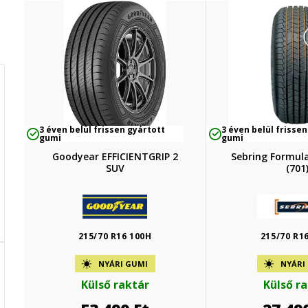
3 éven belül frissen gyártott
3 éven belül frissen
gumi
gumi
Goodyear EFFICIENTGRIP 2
Sebring Formul
SUV
(701
215/70 R16 100H
215/70 R1
NYÁRI GUMI
NYÁRI
Külső raktár
Külső r