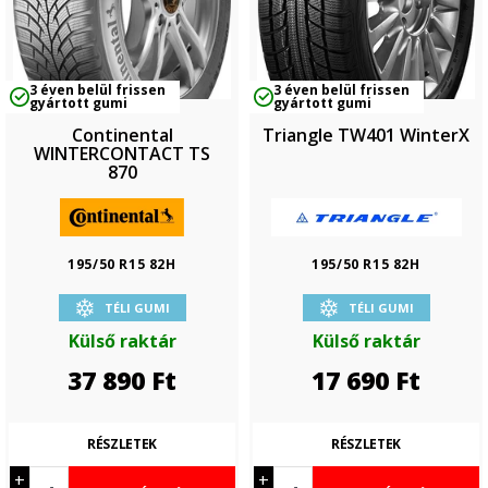
3 éven belül frissen
3 éven belül frissen
gyártott gumi
gyártott gumi
Continental
Triangle TW401 WinterX
WINTERCONTACT TS
870
195/50 R15 82H
195/50 R15 82H
TÉLI GUMI
TÉLI GUMI
Külső raktár
Külső raktár
37 890
Ft
17 690
Ft
RÉSZLETEK
RÉSZLETEK
+
+