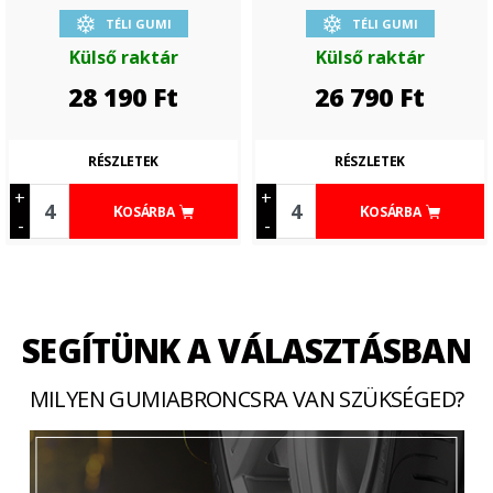
TÉLI GUMI
TÉLI GUMI
Külső raktár
Külső raktár
28 190
Ft
26 790
Ft
RÉSZLETEK
RÉSZLETEK
+
+
KOSÁRBA
KOSÁRBA
-
-
SEGÍTÜNK A VÁLASZTÁSBAN
MILYEN GUMIABRONCSRA VAN SZÜKSÉGED?