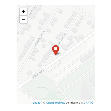
+
−
Leaflet
| ©
OpenStreetMap
contributors ©
CARTO