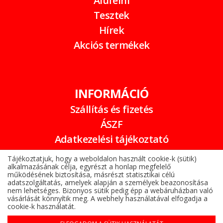
Alufelni
Tesztek
Hírek
Akciós termékek
INFORMÁCIÓ
Szállítás és fizetés
ÁSZF
Adatkezelési tájékoztató
Garancia
Tájékoztatjuk, hogy a weboldalon használt cookie-k (sütik)
alkalmazásának célja, egyrészt a honlap megfelelő
Online elállási nyilatkozat
működésének biztosítása, másrészt statisztikai célú
adatszolgáltatás, amelyek alapján a személyek beazonosítása
nem lehetséges. Bizonyos sütik pedig épp a webáruházban való
vásárlását könnyítik meg. A webhely használatával elfogadja a
cookie-k használatát.