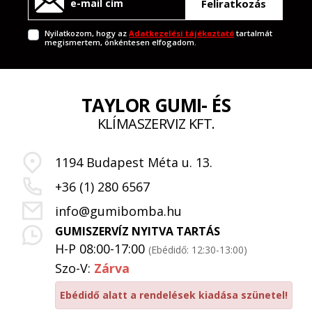
Feliratkozás
Nyilatkozom, hogy az
Adatkezelési tájékoztató
tartalmát
megismertem, önkéntesen elfogadom.
TAYLOR GUMI- ÉS
KLÍMASZERVIZ KFT.
1194 Budapest Méta u. 13.
+36 (1) 280 6567
info@gumibomba.hu
GUMISZERVÍZ NYITVA TARTÁS
H-P 08:00-17:00
(Ebédidő: 12:30-13:00)
Szo-V:
Zárva
Ebédidő alatt a rendelések kiadása szünetel!