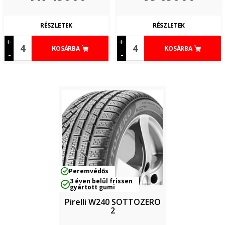
RÉSZLETEK
RÉSZLETEK
+
+
KOSÁRBA
KOSÁRBA
-
-
Peremvédős
3 éven belül frissen
gyártott gumi
Pirelli W240 SOTTOZERO
2