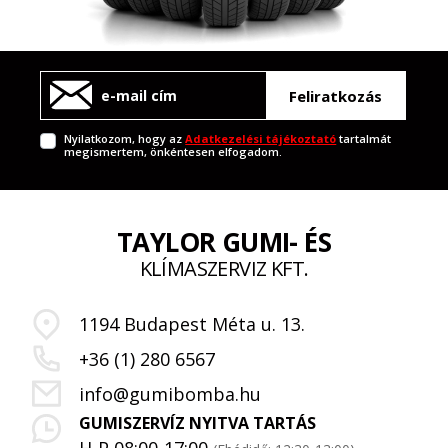
Feliratkozás
Nyilatkozom, hogy az
Adatkezelési tájékoztató
tartalmát
megismertem, önkéntesen elfogadom.
TAYLOR GUMI- ÉS
KLÍMASZERVIZ KFT.
1194 Budapest Méta u. 13.
+36 (1) 280 6567
info@gumibomba.hu
GUMISZERVÍZ NYITVA TARTÁS