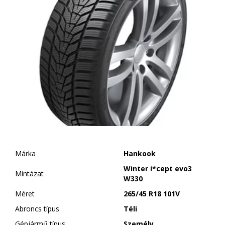
Márka
Hankook
Winter i*cept evo3
Mintázat
W330
Méret
265/45 R18 101V
Abroncs típus
Téli
Gépjármű típus
Személy