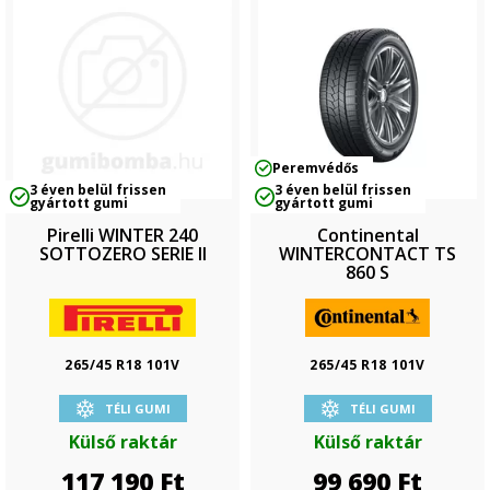
Peremvédős
3 éven belül frissen
3 éven belül frissen
gyártott gumi
gyártott gumi
Pirelli WINTER 240
Continental
SOTTOZERO SERIE II
WINTERCONTACT TS
860 S
265/45 R18 101V
265/45 R18 101V
TÉLI GUMI
TÉLI GUMI
Külső raktár
Külső raktár
117 190
Ft
99 690
Ft