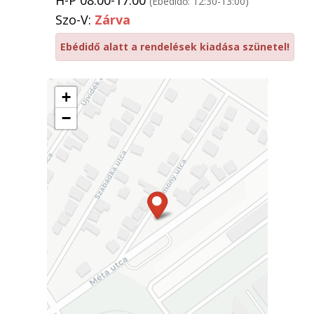
H-P 08:00-17:00
(Ebédidő: 12:30-13:00)
Szo-V:
Zárva
Ebédidő alatt a rendelések kiadása szünetel!
+
−