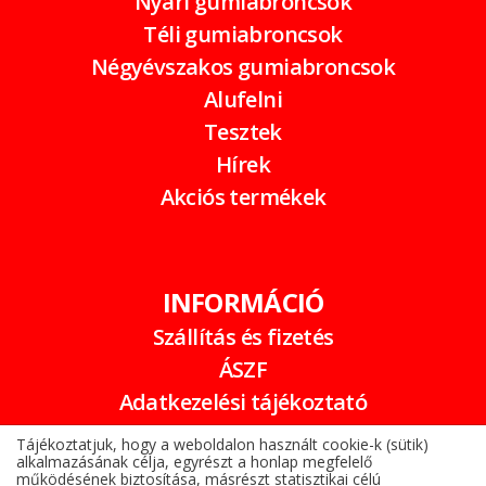
Nyári gumiabroncsok
Téli gumiabroncsok
Négyévszakos gumiabroncsok
Alufelni
Tesztek
Hírek
Akciós termékek
INFORMÁCIÓ
Szállítás és fizetés
ÁSZF
Adatkezelési tájékoztató
Garancia
Tájékoztatjuk, hogy a weboldalon használt cookie-k (sütik)
alkalmazásának célja, egyrészt a honlap megfelelő
Online elállási nyilatkozat
működésének biztosítása, másrészt statisztikai célú