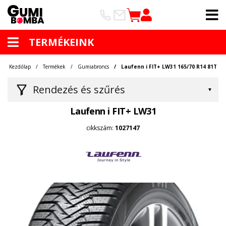
TERMÉKEINK
Kezdőlap
Termékek
Gumiabroncs
Laufenn i FIT+ LW31 165/70 R14 81T
Rendezés és szűrés
Laufenn i FIT+ LW31
cikkszám:
1027147