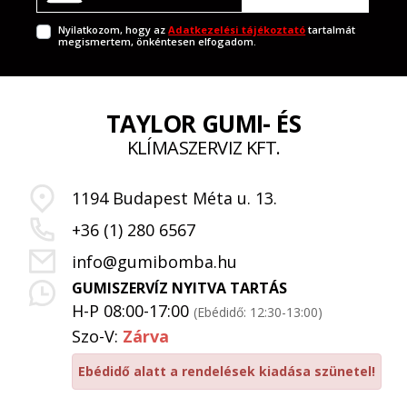
Nyilatkozom, hogy az
Adatkezelési tájékoztató
tartalmát
megismertem, önkéntesen elfogadom.
TAYLOR GUMI- ÉS
KLÍMASZERVIZ KFT.
1194 Budapest Méta u. 13.
+36 (1) 280 6567
info@gumibomba.hu
GUMISZERVÍZ NYITVA TARTÁS
H-P 08:00-17:00
(Ebédidő: 12:30-13:00)
Szo-V:
Zárva
Ebédidő alatt a rendelések kiadása szünetel!