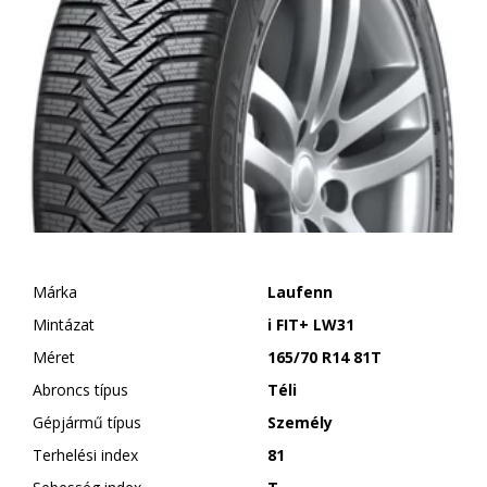
Márka
Laufenn
Mintázat
i FIT+ LW31
Méret
165/70 R14 81T
Abroncs típus
Téli
Gépjármű típus
Személy
Terhelési index
81