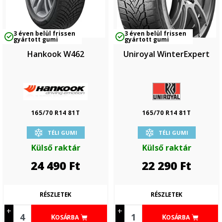
3 éven belül frissen
3 éven belül frissen
gyártott gumi
gyártott gumi
Hankook W462
Uniroyal WinterExpert
165/70 R14 81T
165/70 R14 81T
TÉLI GUMI
TÉLI GUMI
Külső raktár
Külső raktár
24 490
Ft
22 290
Ft
RÉSZLETEK
RÉSZLETEK
+
+
KOSÁRBA
KOSÁRBA