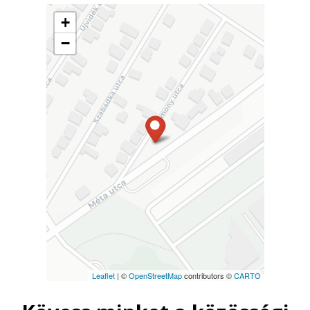
+
−
Leaflet
| ©
OpenStreetMap
contributors ©
CARTO