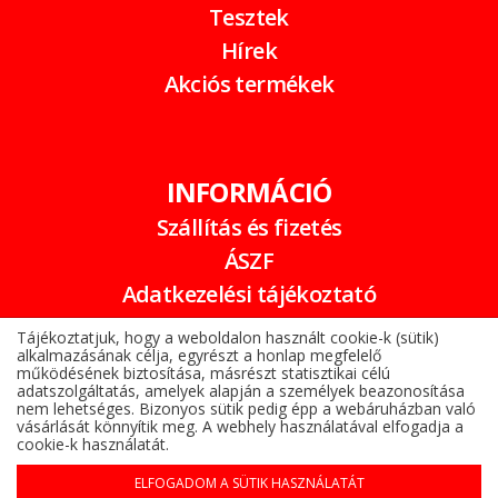
Tesztek
Hírek
Akciós termékek
INFORMÁCIÓ
Szállítás és fizetés
ÁSZF
Adatkezelési tájékoztató
Garancia
Tájékoztatjuk, hogy a weboldalon használt cookie-k (sütik)
alkalmazásának célja, egyrészt a honlap megfelelő
Online elállási nyilatkozat
működésének biztosítása, másrészt statisztikai célú
adatszolgáltatás, amelyek alapján a személyek beazonosítása
nem lehetséges. Bizonyos sütik pedig épp a webáruházban való
vásárlását könnyítik meg. A webhely használatával elfogadja a
cookie-k használatát.
ELFOGADOM A SÜTIK HASZNÁLATÁT