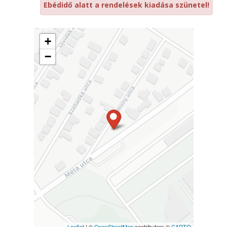
Ebédidő alatt a rendelések kiadása szünetel!
+
−
Leaflet
| ©
OpenStreetMap
contributors ©
CARTO