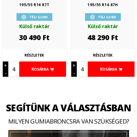
195/55 R16 87T
195/55 R16 87H
TÉLI GUMI
TÉLI GUMI
Külső raktár
Külső raktár
30 490
Ft
48 290
Ft
RÉSZLETEK
RÉSZLETEK
+
+
KOSÁRBA
KOSÁRBA
-
-
SEGÍTÜNK A VÁLASZTÁSBAN
MILYEN GUMIABRONCSRA VAN SZÜKSÉGED?