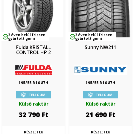
3 éven belül frissen
3 éven belül frissen
gyártott gumi
gyártott gumi
Fulda KRISTALL
Sunny NW211
CONTROL HP 2
195/55 R16 87H
195/55 R16 87H
TÉLI GUMI
TÉLI GUMI
Külső raktár
Külső raktár
32 790
Ft
21 690
Ft
RÉSZLETEK
RÉSZLETEK