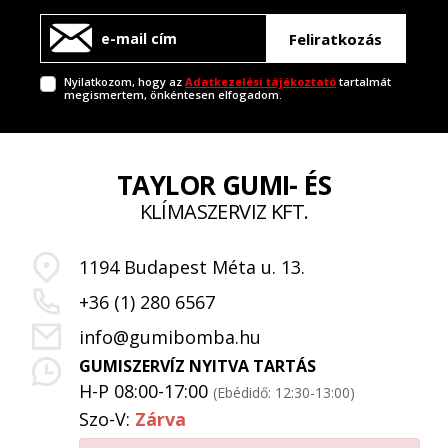
Feliratkozás
Nyilatkozom, hogy az
Adatkezelési tájékoztató
tartalmát
megismertem, önkéntesen elfogadom.
TAYLOR GUMI- ÉS
KLÍMASZERVIZ KFT.
1194 Budapest Méta u. 13.
+36 (1) 280 6567
info@gumibomba.hu
GUMISZERVÍZ NYITVA TARTÁS
H-P 08:00-17:00
(Ebédidő: 12:30-13:00)
Szo-V:
Zárva