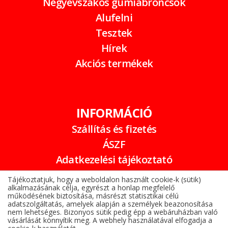
Négyévszakos gumiabroncsok
Alufelni
Tesztek
Hírek
Akciós termékek
INFORMÁCIÓ
Szállítás és fizetés
ÁSZF
Adatkezelési tájékoztató
Garancia
Tájékoztatjuk, hogy a weboldalon használt cookie-k (sütik)
alkalmazásának célja, egyrészt a honlap megfelelő
Online elállási nyilatkozat
működésének biztosítása, másrészt statisztikai célú
adatszolgáltatás, amelyek alapján a személyek beazonosítása
nem lehetséges. Bizonyos sütik pedig épp a webáruházban való
vásárlását könnyítik meg. A webhely használatával elfogadja a