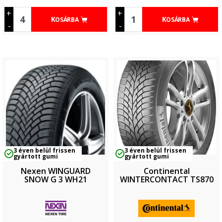
+
+
KOSÁRBA
KOSÁRBA
-
-
3 éven belül frissen
3 éven belül frissen
gyártott gumi
gyártott gumi
Nexen WINGUARD
Continental
SNOW G 3 WH21
WINTERCONTACT TS870