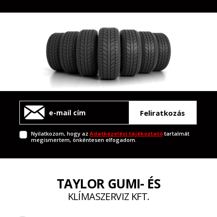
Feliratkozás
Nyilatkozom, hogy az
Adatkezelési tájékoztató
tartalmát
megismertem, önkéntesen elfogadom.
TAYLOR GUMI- ÉS
KLÍMASZERVIZ KFT.