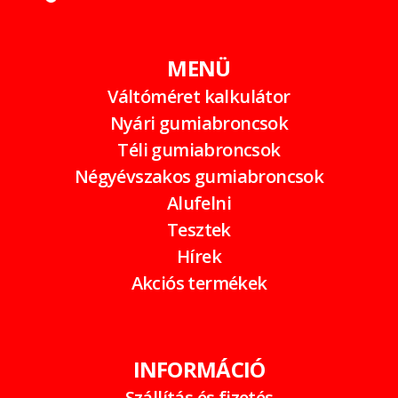
MENÜ
Váltóméret kalkulátor
Nyári gumiabroncsok
Téli gumiabroncsok
Négyévszakos gumiabroncsok
Alufelni
Tesztek
Hírek
Akciós termékek
INFORMÁCIÓ
Szállítás és fizetés