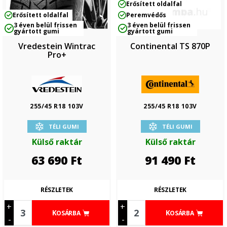
Erősített oldalfal
Erősített oldalfal
Peremvédős
3 éven belül frissen
3 éven belül frissen
gyártott gumi
gyártott gumi
Vredestein Wintrac
Continental TS 870P
Pro+
255/45 R18 103V
255/45 R18 103V
TÉLI GUMI
TÉLI GUMI
Külső raktár
Külső raktár
63 690
Ft
91 490
Ft
RÉSZLETEK
RÉSZLETEK
+
+
KOSÁRBA
KOSÁRBA
-
-