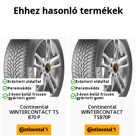
Ehhez hasonló termékek
Erősített oldalfal
Erősített oldalfal
Peremvédős
Peremvédős
3 éven belül frissen
3 éven belül frissen
gyártott gumi
gyártott gumi
Continental
Continental
WINTERCONTACT TS
WINTERCONTACT
870 P
TS870P