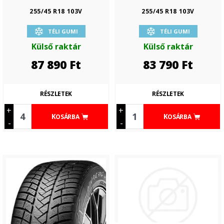
255/45 R18 103V
255/45 R18 103V
TÉLI GUMI
TÉLI GUMI
Külső raktár
Külső raktár
87 890
Ft
83 790
Ft
RÉSZLETEK
RÉSZLETEK
+
+
KOSÁRBA
KOSÁRBA
-
-