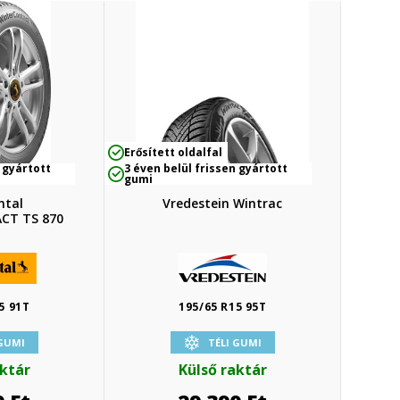
Erősített oldalfal
 gyártott
3 éven belül frissen gyártott
gumi
ntal
Vredestein Wintrac
CT TS 870
5 91T
195/65 R15 95T
 GUMI
TÉLI GUMI
aktár
Külső raktár