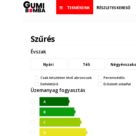
TERMÉKEINK
RÉSZLETES KERESŐ
Szűrés
Évszak
Nyári
Téli
Négyévszak
Csak készleten lévő abroncsok
Peremvédős
Defekttűrő
Erősitett oldalfal
Üzemanyag fogyasztás