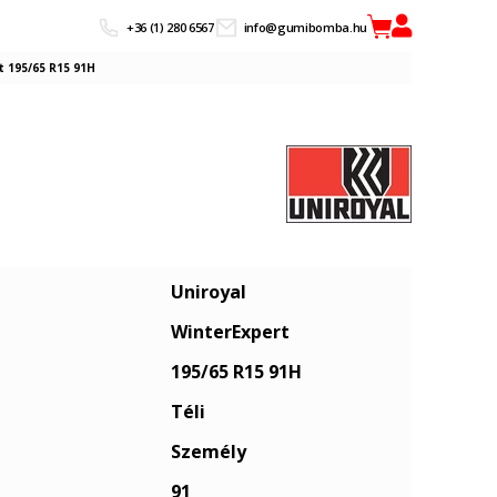
+36 (1) 280 6567
info@gumibomba.hu
t 195/65 R15 91H
Uniroyal
WinterExpert
195/65 R15 91H
Téli
Személy
91