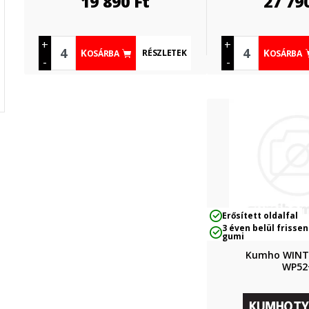
19 890
Ft
27 79
+
+
RÉSZLETEK
KOSÁRBA
KOSÁRBA
-
-
Erősített oldalfal
3 éven belül frissen
gumi
Kumho WINT
WP52