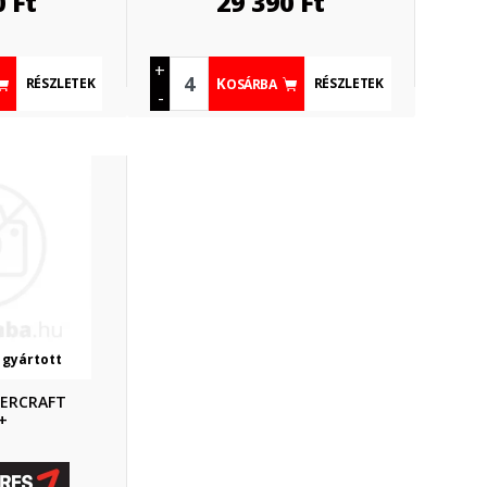
0
Ft
29 390
Ft
+
RÉSZLETEK
RÉSZLETEK
KOSÁRBA
-
 gyártott
ERCRAFT
+