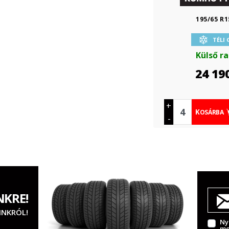
195/65 R1
TÉLI
Külső r
24 19
+
KOSÁRBA
-
NKRE!
INKRÓL!
Ny
me