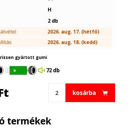
H
2 db
átvétel
2026. aug. 17. (hétfő)
lítás
2026. aug. 18. (kedd)
frissen gyártott gumi
72 db
Ft
kosárba
ló termékek