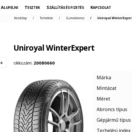
ALUFELNI
TESZTEK
SZÁLLÍTÁS ÉS FIZETÉS
KAPCSOLAT
Kezdőlap
Termékek
Gumiabroncs
Uniroyal WinterExper
Uniroyal WinterExpert
cikkszám:
20080660
os
Márka
Mintázat
Méret
Abroncs típus
Gépjármű típus
Terhelési index