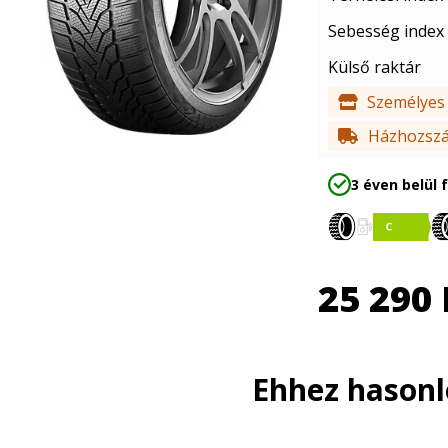
Sebesség index
Külső raktár
Személyes 
Házhozszál
3 éven belül 
25 290
Ehhez hason