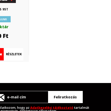
5 95T
 GUMI
aktár
0
Ft
RÉSZLETEK
Feliratkozás
ilatkozom, hogy az
Adatkezelési tájékoztató
tartalmát
gismertem, önkéntesen elfogadom.