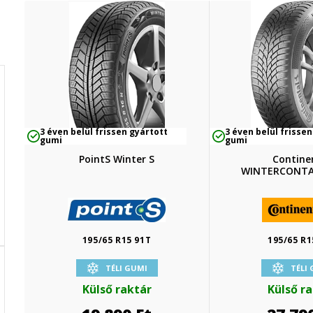
3 éven belül frissen gyártott
3 éven belül frissen
gumi
gumi
PointS Winter S
Contine
WINTERCONTA
195/65 R15 91T
195/65 R1
TÉLI GUMI
TÉLI
Külső raktár
Külső r