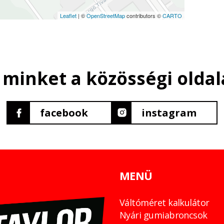
Leaflet
| ©
OpenStreetMap
contributors ©
CARTO
 minket a közösségi oldal
facebook
instagram
MENÜ
Váltóméret kalkulátor
Nyári gumiabroncsok