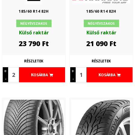
185/60 R14 82H
185/60 R14 82H
NÉGYÉVSZAKOS
NÉGYÉVSZAKOS
Külső raktár
Külső raktár
23 790
Ft
21 090
Ft
RÉSZLETEK
RÉSZLETEK
+
+
KOSÁRBA
KOSÁRBA
-
-