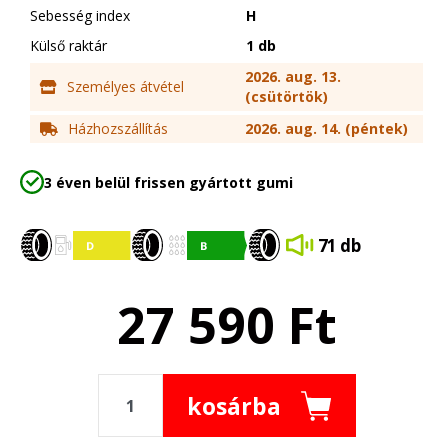
Sebesség index
H
Külső raktár
1 db
2026. aug. 13.
Személyes átvétel
(csütörtök)
Házhozszállítás
2026. aug. 14. (péntek)
3 éven belül frissen gyártott gumi
71 db
27 590
Ft
kosárba