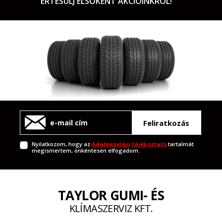
ÉRTESÜLJ ELSŐKÉNT AKCIÓINKRÓL!
Feliratkozás
Nyilatkozom, hogy az
Adatkezelési tájékoztató
tartalmát
megismertem, önkéntesen elfogadom.
TAYLOR GUMI- ÉS
KLÍMASZERVIZ KFT.