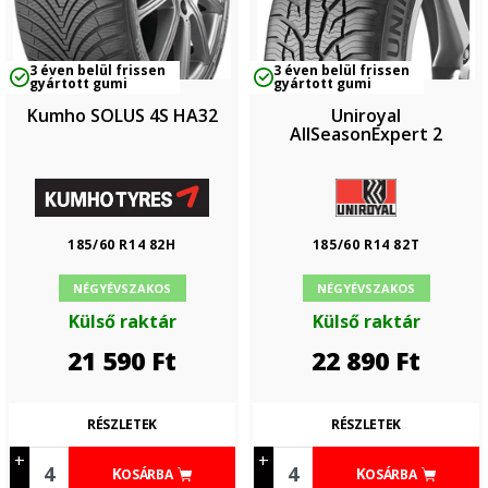
3 éven belül frissen
3 éven belül frissen
gyártott gumi
gyártott gumi
Kumho SOLUS 4S HA32
Uniroyal
AllSeasonExpert 2
185/60 R14 82H
185/60 R14 82T
NÉGYÉVSZAKOS
NÉGYÉVSZAKOS
Külső raktár
Külső raktár
21 590
Ft
22 890
Ft
RÉSZLETEK
RÉSZLETEK
+
+
KOSÁRBA
KOSÁRBA
-
-