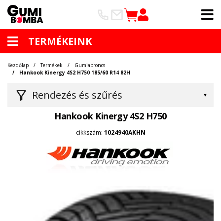
TERMÉKEINK
Kezdőlap
Termékek
Gumiabroncs
Hankook Kinergy 4S2 H750 185/60 R14 82H
Rendezés és szűrés
Hankook Kinergy 4S2 H750
cikkszám:
1024940AKHN