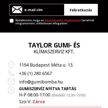
Feliratkozás
Nyilatkozom, hogy az
Adatkezelési tájékoztató
tartalmát
megismertem, önkéntesen elfogadom.
TAYLOR GUMI- ÉS
KLÍMASZERVIZ KFT.
1194 Budapest Méta u. 13.
+36 (1) 280 6567
info@gumibomba.hu
GUMISZERVÍZ NYITVA TARTÁS
H-P 08:00-17:00
(Ebédidő: 12:30-13:00)
Szo-V:
Zárva