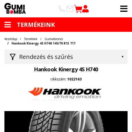
TERMÉKEINK
Kezdőlap
Termékek
Gumiabroncs
Hankook Kinergy 4S H740 145/70 R13 71T
Rendezés és szűrés
Hankook Kinergy 4S H740
cikkszám:
1022163