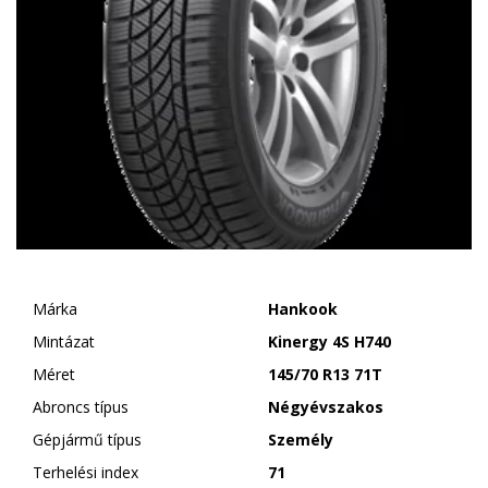
Márka
Hankook
Mintázat
Kinergy 4S H740
Méret
145/70 R13 71T
Abroncs típus
Négyévszakos
Gépjármű típus
Személy
Terhelési index
71