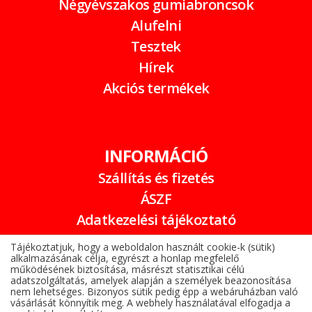
Négyévszakos gumiabroncsok
Alufelni
Tesztek
Hírek
Akciós termékek
INFORMÁCIÓ
Szállítás és fizetés
ÁSZF
Adatkezelési tájékoztató
Garancia
Tájékoztatjuk, hogy a weboldalon használt cookie-k (sütik)
alkalmazásának célja, egyrészt a honlap megfelelő
Online elállási nyilatkozat
működésének biztosítása, másrészt statisztikai célú
adatszolgáltatás, amelyek alapján a személyek beazonosítása
nem lehetséges. Bizonyos sütik pedig épp a webáruházban való
vásárlását könnyítik meg. A webhely használatával elfogadja a