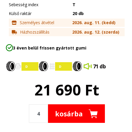
Sebesség index
T
Külső raktár
20 db
Személyes átvétel
2026. aug. 11. (kedd)
Házhozszállítás
2026. aug. 12. (szerda)
3 éven belül frissen gyártott gumi
71 db
21 690
Ft
kosárba