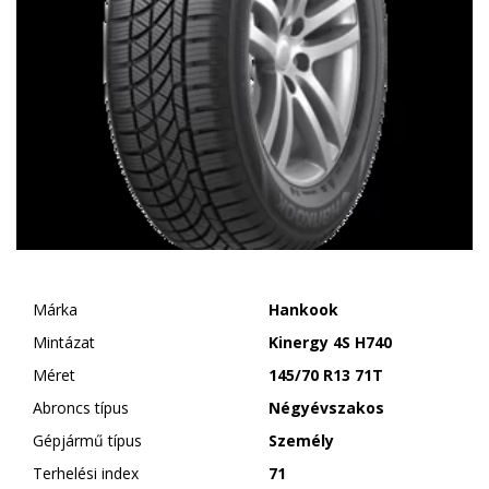
Márka
Hankook
Mintázat
Kinergy 4S H740
Méret
145/70 R13 71T
Abroncs típus
Négyévszakos
Gépjármű típus
Személy
Terhelési index
71