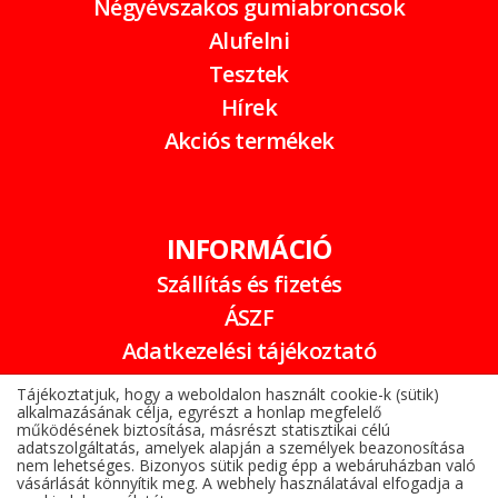
Négyévszakos gumiabroncsok
Alufelni
Tesztek
Hírek
Akciós termékek
INFORMÁCIÓ
Szállítás és fizetés
ÁSZF
Adatkezelési tájékoztató
Garancia
Tájékoztatjuk, hogy a weboldalon használt cookie-k (sütik)
alkalmazásának célja, egyrészt a honlap megfelelő
Online elállási nyilatkozat
működésének biztosítása, másrészt statisztikai célú
adatszolgáltatás, amelyek alapján a személyek beazonosítása
nem lehetséges. Bizonyos sütik pedig épp a webáruházban való
vásárlását könnyítik meg. A webhely használatával elfogadja a