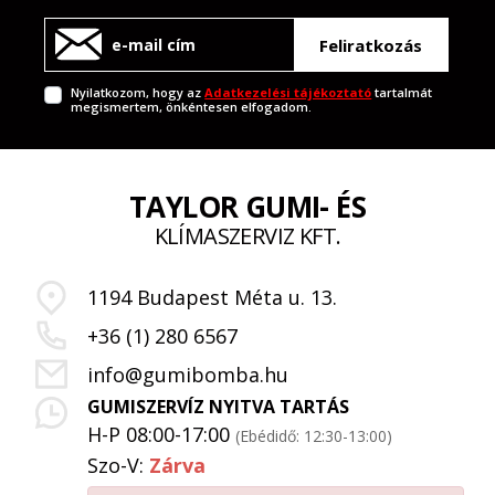
Feliratkozás
Nyilatkozom, hogy az
Adatkezelési tájékoztató
tartalmát
megismertem, önkéntesen elfogadom.
TAYLOR GUMI- ÉS
KLÍMASZERVIZ KFT.
1194 Budapest Méta u. 13.
+36 (1) 280 6567
info@gumibomba.hu
GUMISZERVÍZ NYITVA TARTÁS
H-P 08:00-17:00
(Ebédidő: 12:30-13:00)
Szo-V:
Zárva