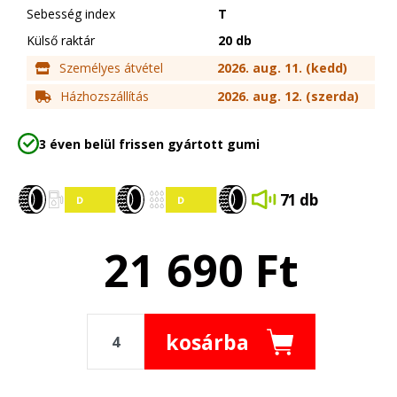
Sebesség index
T
Külső raktár
20 db
Személyes átvétel
2026. aug. 11. (kedd)
Házhozszállítás
2026. aug. 12. (szerda)
3 éven belül frissen gyártott gumi
71 db
21 690
Ft
kosárba