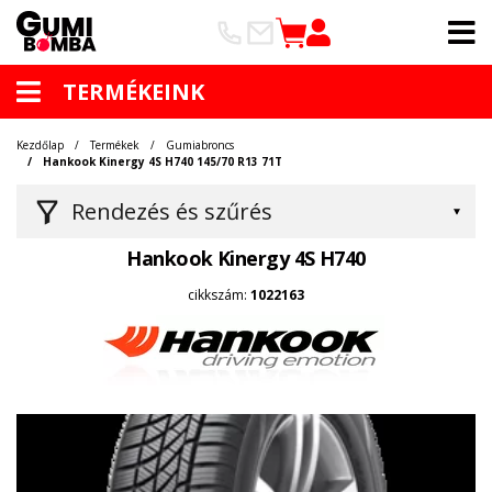
TERMÉKEINK
Kezdőlap
Termékek
Gumiabroncs
Hankook Kinergy 4S H740 145/70 R13 71T
Rendezés és szűrés
Hankook Kinergy 4S H740
cikkszám:
1022163