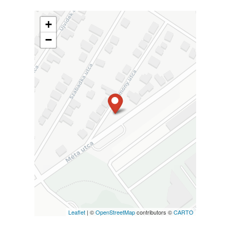
+
−
Leaflet
| ©
OpenStreetMap
contributors ©
CARTO