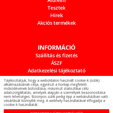
Alufelni
Tesztek
Hírek
Akciós termékek
INFORMÁCIÓ
Szállítás és fizetés
ÁSZF
Adatkezelési tájékoztató
Garancia
Tájékoztatjuk, hogy a weboldalon használt cookie-k (sütik)
alkalmazásának célja, egyrészt a honlap megfelelő
Online elállási nyilatkozat
működésének biztosítása, másrészt statisztikai célú
adatszolgáltatás, amelyek alapján a személyek beazonosítása
nem lehetséges. Bizonyos sütik pedig épp a webáruházban való
vásárlását könnyítik meg. A webhely használatával elfogadja a
cookie-k használatát.