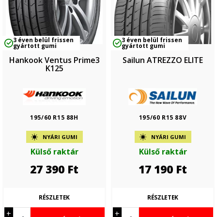
3 éven belül frissen
3 éven belül frissen
gyártott gumi
gyártott gumi
Hankook Ventus Prime3
Sailun ATREZZO ELITE
K125
195/60 R15 88H
195/60 R15 88V
NYÁRI GUMI
NYÁRI GUMI
Külső raktár
Külső raktár
27 390
Ft
17 190
Ft
RÉSZLETEK
RÉSZLETEK
+
+