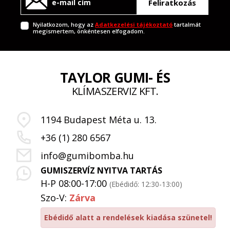
Feliratkozás
Nyilatkozom, hogy az
Adatkezelési tájékoztató
tartalmát
megismertem, önkéntesen elfogadom.
TAYLOR GUMI- ÉS
KLÍMASZERVIZ KFT.
1194 Budapest Méta u. 13.
+36 (1) 280 6567
info@gumibomba.hu
GUMISZERVÍZ NYITVA TARTÁS
H-P 08:00-17:00
(Ebédidő: 12:30-13:00)
Szo-V:
Zárva
Ebédidő alatt a rendelések kiadása szünetel!