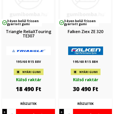
3 éven belül frissen
3 éven belül frissen
gyártott gumi
gyártott gumi
Triangle ReliaXTouring
Falken Ziex ZE 320
TE307
195/60 R15 88V
195/60 R15 88H
NYÁRI GUMI
NYÁRI GUMI
Külső raktár
Külső raktár
18 490
Ft
30 490
Ft
RÉSZLETEK
RÉSZLETEK
+
+