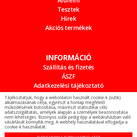
Alufelni
Tesztek
Hírek
Akciós termékek
INFORMÁCIÓ
Szállítás és fizetés
ÁSZF
Adatkezelési tájékoztató
Garancia
Tájékoztatjuk, hogy a weboldalon használt cookie-k (sütik)
alkalmazásának célja, egyrészt a honlap megfelelő
Online elállási nyilatkozat
működésének biztosítása, másrészt statisztikai célú
adatszolgáltatás, amelyek alapján a személyek beazonosítása
nem lehetséges. Bizonyos sütik pedig épp a webáruházban való
vásárlását könnyítik meg. A webhely használatával elfogadja a
cookie-k használatát.