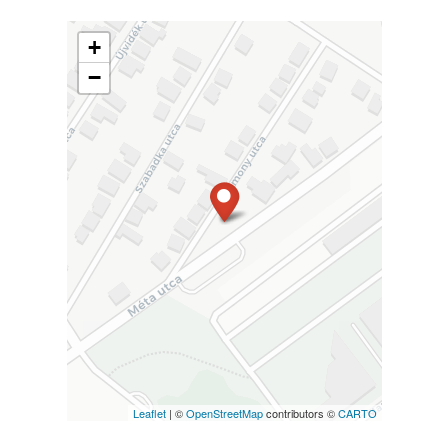
+
−
Leaflet
| ©
OpenStreetMap
contributors ©
CARTO