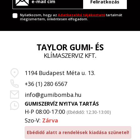
Feliratkozás
Nyilatkozom, hogy az
Adatkezelési tájékoztató
tartalmát
megismertem, önkéntesen elfogadom.
TAYLOR GUMI- ÉS
KLÍMASZERVIZ KFT.
1194 Budapest Méta u. 13.
+36 (1) 280 6567
info@gumibomba.hu
GUMISZERVÍZ NYITVA TARTÁS
H-P 08:00-17:00
(Ebédidő: 12:30-13:00)
Szo-V:
Zárva
Ebédidő alatt a rendelések kiadása szünetel!