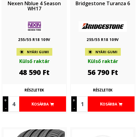
Nexen Nblue 4 Season
Bridgestone Turanza 6
WH17
255/55 R18 109V
255/55 R18 109V
NYÁRI GUMI
NYÁRI GUMI
Külső raktár
Külső raktár
48 590
Ft
56 790
Ft
RÉSZLETEK
RÉSZLETEK
+
+
KOSÁRBA
KOSÁRBA
-
-