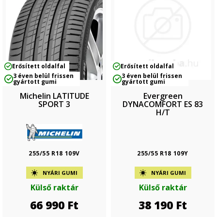
Erősített oldalfal
Erősített oldalfal
3 éven belül frissen
3 éven belül frissen
gyártott gumi
gyártott gumi
Michelin LATITUDE
Evergreen
SPORT 3
DYNACOMFORT ES 83
H/T
255/55 R18 109V
255/55 R18 109Y
NYÁRI GUMI
NYÁRI GUMI
Külső raktár
Külső raktár
66 990
Ft
38 190
Ft