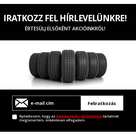
IRATKOZZ FEL HÍRLEVELÜNKRE!
ÉRTESÜLJ ELSŐKÉNT AKCIÓINKRÓL!
Feliratkozás
Nyilatkozom, hogy az
Adatkezelési tájékoztató
tartalmát
megismertem, önkéntesen elfogadom.