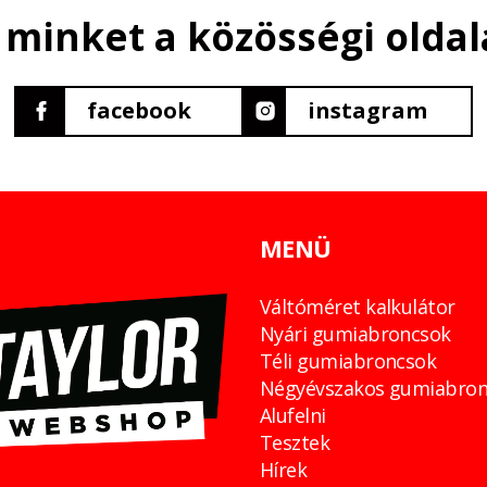
 minket a közösségi oldal
facebook
instagram
MENÜ
Váltóméret kalkulátor
Nyári gumiabroncsok
Téli gumiabroncsok
Négyévszakos gumiabron
Alufelni
Tesztek
Hírek