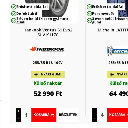
Erősített oldalfal
Erősített oldalfal
Defekttűrő
Peremvédős
3 éven belül frissen gyártott
3 éven belül frissen
gumi
gumi
Hankook Ventus S1 Evo2
Michelin LATI
SUV K117C
255/55 R18 109V
255/55 R1
NYÁRI GUMI
NYÁRI
Külső raktár
Külső r
52 990
Ft
64 49
+
+
RÉSZLETEK
KOSÁRBA
KOSÁRBA
-
-