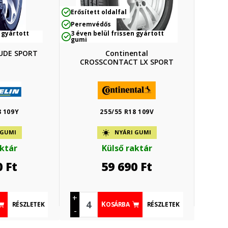
Erősített oldalfal
Peremvédős
 gyártott
3 éven belül frissen gyártott
gumi
TUDE SPORT
Continental
CROSSCONTACT LX SPORT
8 109Y
255/55 R18 109V
 GUMI
NYÁRI GUMI
aktár
Külső raktár
0
Ft
59 690
Ft
+
RÉSZLETEK
RÉSZLETEK
KOSÁRBA
-