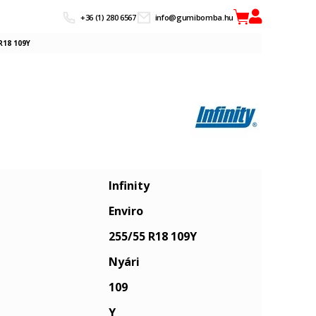
+36 (1) 280 6567
info@gumibomba.hu
 R18 109Y
Infinity
Enviro
255/55 R18 109Y
Nyári
109
Y