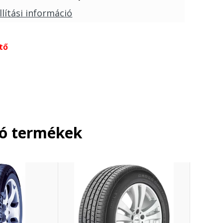
llítási információ
tő
ló termékek