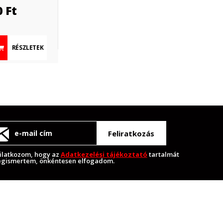
0
Ft
RÉSZLETEK
Feliratkozás
ilatkozom, hogy az
Adatkezelési tájékoztató
tartalmát
gismertem, önkéntesen elfogadom.