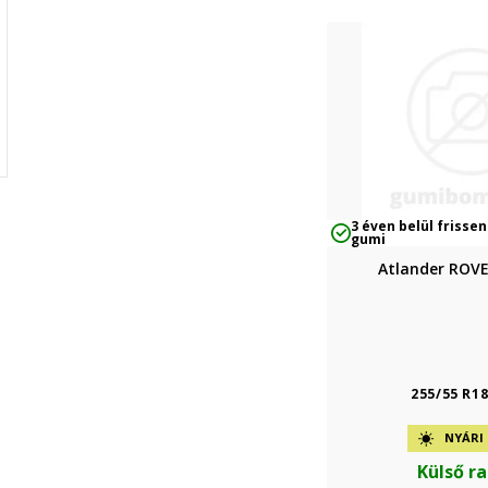
3 éven belül frissen
gumi
Atlander ROV
255/55 R1
NYÁRI
Külső r