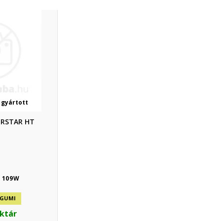
 gyártott
ERSTAR HT
8 109W
 GUMI
aktár