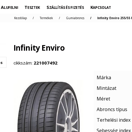
ALUFELNI
TESZTEK
SZÁLLÍTÁS ÉS FIZETÉS
KAPCSOLAT
Kezdőlap
Termékek
Gumiabroncs
Infinity Enviro 255/55
Infinity Enviro
cikkszám:
221007492
os
Márka
Mintázat
Méret
Abroncs típus
Terhelési index
Sebesség index