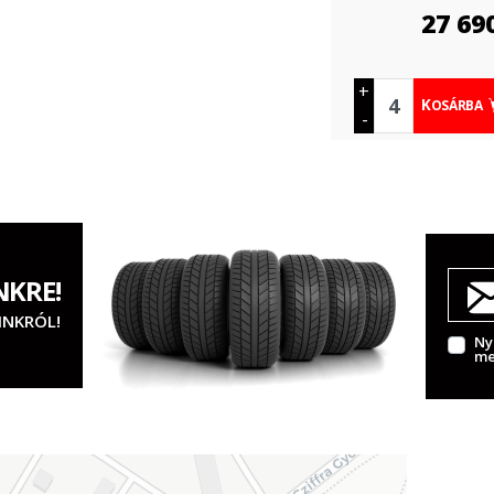
27 69
+
KOSÁRBA
-
NKRE!
INKRÓL!
Ny
me