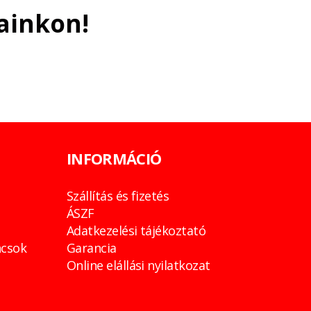
ainkon!
INFORMÁCIÓ
Szállítás és fizetés
ÁSZF
Adatkezelési tájékoztató
csok
Garancia
Online elállási nyilatkozat