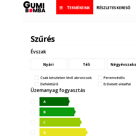
TERMÉKEINK
RÉSZLETES KERESŐ
Szűrés
Évszak
Nyári
Téli
Négyévszak
Csak készleten lévő abroncsok
Peremvédős
Defekttűrő
Erősitett oldalfal
Üzemanyag fogyasztás