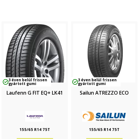
3 éven belül frissen
3 éven belül frissen
gyártott gumi
gyártott gumi
Laufenn G FIT EQ+ LK41
Sailun ATREZZO ECO
155/65 R14 75T
155/65 R14 75T