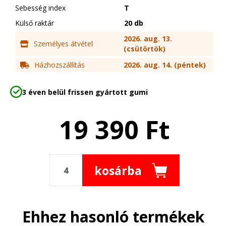
Sebesség index
T
Külső raktár
20 db
2026. aug. 13.
Személyes átvétel
(csütörtök)
Házhozszállítás
2026. aug. 14. (péntek)
3 éven belül frissen gyártott gumi
19 390
Ft
kosárba
Ehhez hasonló termékek