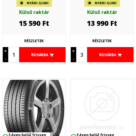
NYÁRI GUMI
NYÁRI GUMI
Külső raktár
Külső raktár
15 590
Ft
13 990
Ft
RÉSZLETEK
RÉSZLETEK
+
+
KOSÁRBA
KOSÁRBA
-
-
3 éven belül frissen
3 éven belül frissen