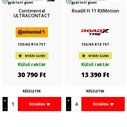
gyártott gumi
gyártott gumi
Continental
RoadX H 11 RXMotion
ULTRACONTACT
155/65 R14 75T
155/65 R14 75T
NYÁRI GUMI
NYÁRI GUMI
Külső raktár
Külső raktár
30 790
Ft
13 390
Ft
RÉSZLETEK
RÉSZLETEK
+
+
KOSÁRBA
KOSÁRBA
-
-