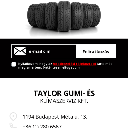
Feliratkozás
Nyilatkozom, hogy az
Adatkezelési tájékoztató
tartalmát
megismertem, önkéntesen elfogadom.
TAYLOR GUMI- ÉS
KLÍMASZERVIZ KFT.
1194 Budapest Méta u. 13.
+36 (1) 280 6567