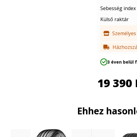
Sebesség index
Külső raktár
Személyes 
Házhozszál
3 éven belül 
19 390
Ehhez hason