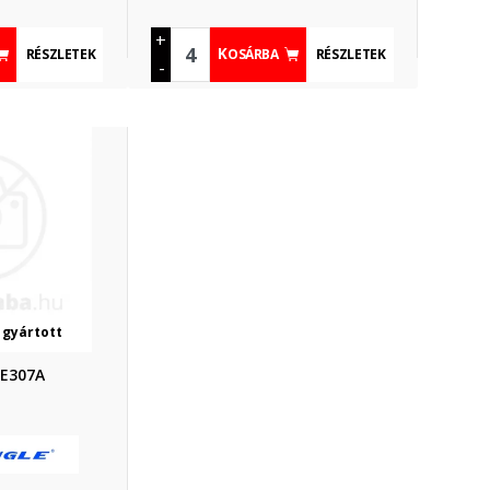
+
RÉSZLETEK
RÉSZLETEK
KOSÁRBA
-
 gyártott
TE307A