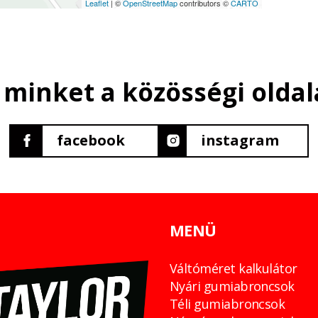
Leaflet
| ©
OpenStreetMap
contributors ©
CARTO
 minket a közösségi oldal
facebook
instagram
MENÜ
Váltóméret kalkulátor
Nyári gumiabroncsok
Téli gumiabroncsok