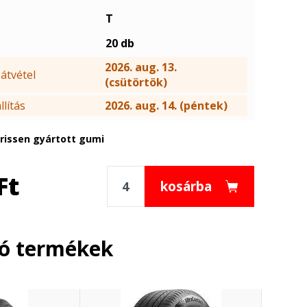
T
20 db
2026. aug. 13.
átvétel
(csütörtök)
lítás
2026. aug. 14. (péntek)
frissen gyártott gumi
Ft
kosárba
ló termékek