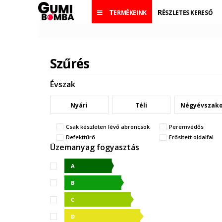
TERMÉKEINK
RÉSZLETES KERESŐ
Szűrés
Évszak
Nyári
Téli
Négyévszak
Csak készleten lévő abroncsok
Peremvédős
Defekttűrő
Erősitett oldalfal
Üzemanyag fogyasztás