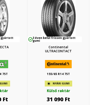
 gyártott
3 éven belül frissen gyártott
gumi
FECTA
Continental
ULTRACONTACT
4 75T
155/65 R14 75T
 GUMI
NYÁRI GUMI
aktár
Külső raktár
0
Ft
31 090
Ft