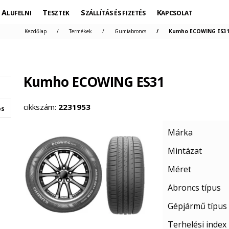
ALUFELNI
TESZTEK
SZÁLLÍTÁS ÉS FIZETÉS
KAPCSOLAT
Kezdőlap
Termékek
Gumiabroncs
Kumho ECOWING ES31 
Kumho ECOWING ES31
cikkszám:
2231953
os
Márka
Mintázat
Méret
Abroncs típus
Gépjármű típus
Terhelési index