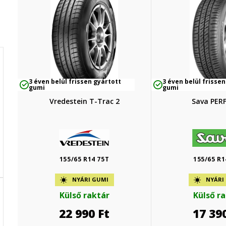
3 éven belül frissen gyártott
3 éven belül frissen
gumi
gumi
Vredestein T-Trac 2
Sava PER
155/65 R14 75T
155/65 R1
NYÁRI GUMI
NYÁRI
Külső raktár
Külső r
22 990
Ft
17 39