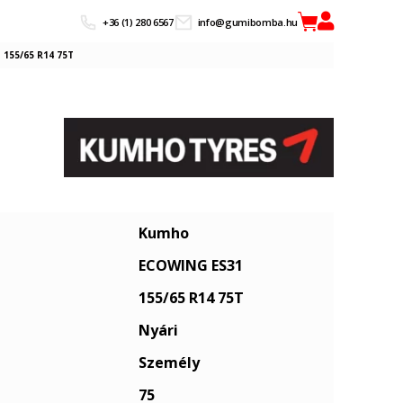
+36 (1) 280 6567
info@gumibomba.hu
155/65 R14 75T
Kumho
ECOWING ES31
155/65 R14 75T
Nyári
Személy
75