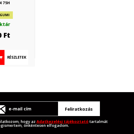
4 75H
 GUMI
aktár
0
Ft
RÉSZLETEK
Feliratkozás
ilatkozom, hogy az
Adatkezelési tájékoztató
tartalmát
gismertem, önkéntesen elfogadom.