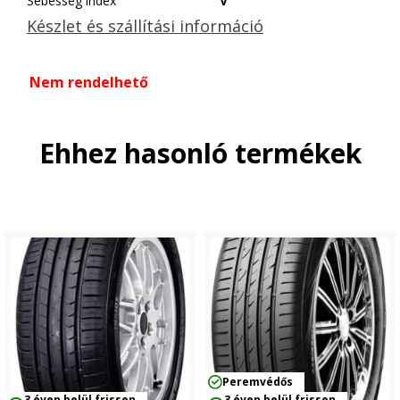
Sebesség index
V
Készlet és szállítási információ
Nem rendelhető
Ehhez hasonló termékek
Peremvédős
3 éven belül frissen
3 éven belül frissen