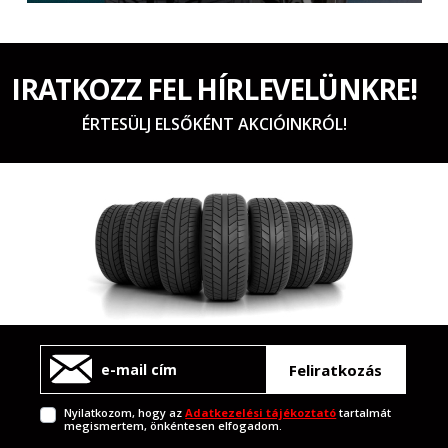
IRATKOZZ FEL HÍRLEVELÜNKRE!
ÉRTESÜLJ ELSŐKÉNT AKCIÓINKRÓL!
Feliratkozás
Nyilatkozom, hogy az
Adatkezelési tájékoztató
tartalmát
megismertem, önkéntesen elfogadom.