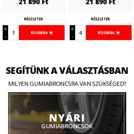
21 890
Ft
21 890
Ft
RÉSZLETEK
RÉSZLETEK
+
+
KOSÁRBA
KOSÁRBA
-
-
SEGÍTÜNK A VÁLASZTÁSBAN
MILYEN GUMIABRONCSRA VAN SZÜKSÉGED?
NYÁRI
GUMIABRONCSOK