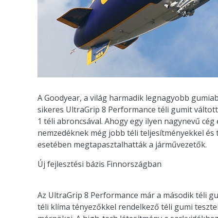
A Goodyear, a világ harmadik legnagyobb gumiabr
sikeres UltraGrip 8 Performance téli gumit válto
1 téli abroncsával. Ahogy egy ilyen nagynevű cég 
nemzedéknek még jobb téli teljesítményekkel és t
esetében megtapasztalhatták a járművezetők.
Új fejlesztési bázis Finnországban
Az UltraGrip 8 Performance már a második téli g
téli klíma tényezőkkel rendelkező téli gumi teszte