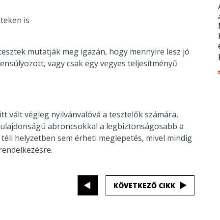
teken is
 tesztek mutatják meg igazán, hogy mennyire lesz jó
gyensúlyozott, vagy csak egy vegyes teljesítményű
t vált végleg nyilvánvalóvá a tesztelők számára,
 tulajdonságú abroncsokkal a legbiztonságosabb a
n téli helyzetben sem érheti meglepetés, mivel mindig
 rendelkezésre.
KÖVETKEZŐ CIKK