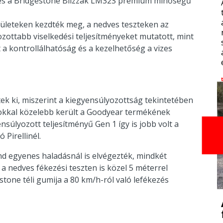
 3 és a Bridgestone Blizzak LM32S prémium minőségű
elületeken kezdték meg, a nedves teszteken az
zottabb viselkedési teljesítményeket mutatott, mint
 a kontrollálhatóság és a kezelhetőség a vizes
ek ki, miszerint a kiegyensúlyozottság tekintetében
3 sokkal közelebb került a Goodyear termékének
súlyozott teljesítményű Gen 1 így is jobb volt a
 Pirellinél.
ind egyenes haladásnál is elvégezték, mindkét
 a nedves fékezési teszten is közel 5 méterrel
tone téli gumija a 80 km/h-ról való lefékezés