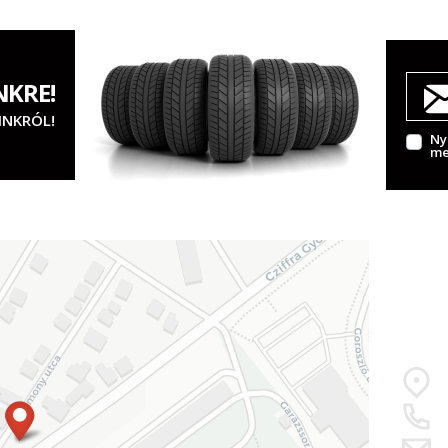
NKRE!
INKRÓL!
Ny
me