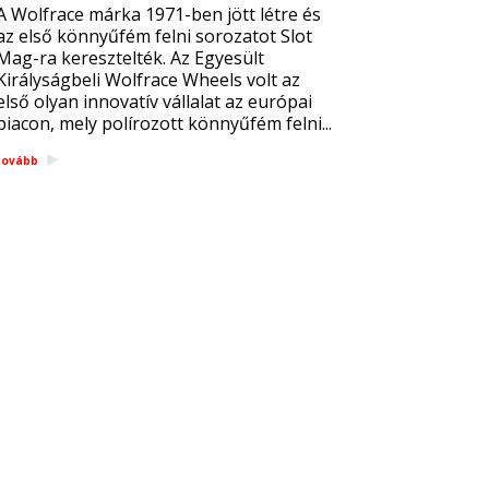
A Wolfrace márka 1971-ben jött létre és
az első könnyűfém felni sorozatot Slot
Mag-ra keresztelték. Az Egyesült
Királyságbeli Wolfrace Wheels volt az
első olyan innovatív vállalat az európai
piacon, mely polírozott könnyűfém felni...
tovább