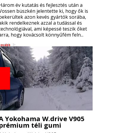
Három év kutatás és fejlesztés után a
Vossen büszkén jelentette ki, hogy ők is
bekerültek azon kevés gyártók sorába,
akik rendelkeznek azzal a tudással és
technológiával, ami képessé teszik őket
arra, hogy kovácsolt könnyűfém feln...
tovább
A Yokohama W.drive V905
prémium téli gumi