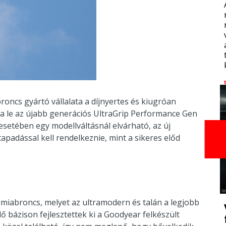
oncs gyártó vállalata a díjnyertes és kiugróan
tta le az újabb generációs UltraGrip Performance Gen
esetében egy modellváltásnál elvárható, az új
apadással kell rendelkeznie, mint a sikeres előd
umiabroncs, melyet az ultramodern és talán a legjobb
lő bázison fejlesztettek ki a Goodyear felkészült