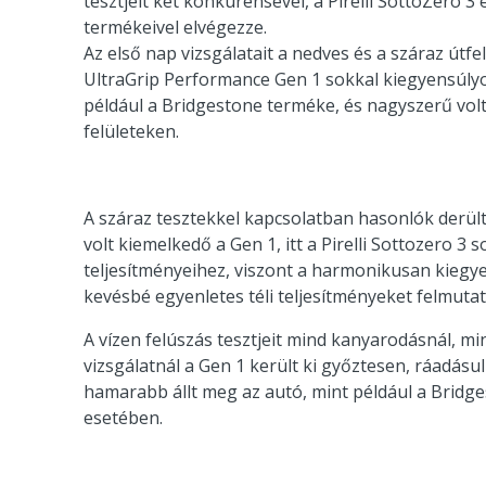
tesztjeit két konkurensével, a Pirelli SottoZero
termékeivel elvégezze.
Az első nap vizsgálatait a nedves és a száraz útf
UltraGrip Performance Gen 1 sokkal kiegyensúlyo
például a Bridgestone terméke, és nagyszerű volt
felületeken.
A száraz tesztekkel kapcsolatban hasonlók derült
volt kiemelkedő a Gen 1, itt a Pirelli Sottozero 
teljesítményeihez, viszont a harmonikusan kiegyen
kevésbé egyenletes téli teljesítményeket felmutató
A vízen felúszás tesztjeit mind kanyarodásnál, m
vizsgálatnál a Gen 1 került ki győztesen, ráadásul
hamarabb állt meg az autó, mint például a Bridges
esetében.