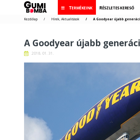
TERMÉKEINK
RÉSZLETES KERESŐ
Kezdőlap
Hírek, Aktualitások
A Goodyear újabb generáci
A Goodyear újabb generáci
2018. 01. 31.