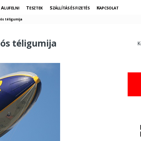
ALUFELNI
TESZTEK
SZÁLLÍTÁS ÉS FIZETÉS
KAPCSOLAT
ós téligumija
ós téligumija
K