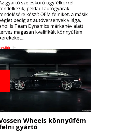
Az gyártó széleskörű ügyfélkörrel
rendelkezik, például autógyárak
rendelésére készít OEM felniket, a másik
véglet pedig az autóversenyek világa,
ahol is Team Dynamics márkanév alatt
tervez magasan kvalifikált könnyűfém
kerekeket....
tovább
Vossen Wheels könnyűfém
felni gyártó