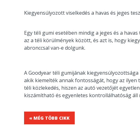
Kiegyensúlyozott viselkedés a havas és jeges tesz
Egy téli gumi esetében mindig a jeges és a havas
az a téli körülmények között, és azt is, hogy kie
abronccsal van-e dolgunk.
A Goodyear téli gumijának kiegyensúlyozottsága it
akik kiemelték annak fontosságát, hogy az ilyen
téli közlekedés, hiszen az autó vezetőjét egyetle
kiszámítható és egyenletes kontrollálhatóság áll
« MÉG TÖBB CIKK