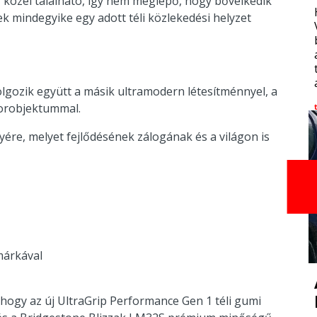
 közel található, így nem meglepő, hogy bővelkedik
k mindegyike egy adott téli közlekedési helyzet
gozik együtt a másik ultramodern létesítménnyel, a
borobjektummal.
ére, melyet fejlődésének zálogának és a világon is
márkával
 hogy az új UltraGrip Performance Gen 1 téli gumi