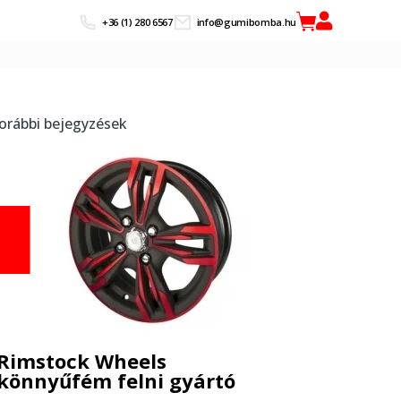
+36 (1) 280 6567
info@gumibomba.hu
orábbi bejegyzések
Rimstock Wheels
könnyűfém felni gyártó