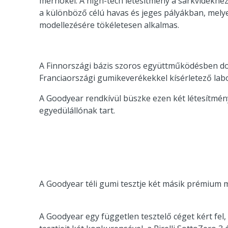
mérnökei. A high-tech létesítmény a sarkvidékhez
a különböző célú havas és jeges pályákban, melye
modellezésére tökéletesen alkalmas.
A Finnországi bázis szoros együttműködésben dol
Franciaországi gumikeverékekkel kísérletező la
A Goodyear rendkívül büszke ezen két létesítmény
egyedülállónak tart.
A Goodyear téli gumi tesztje két másik prémium 
A Goodyear egy független tesztelő céget kért fel,