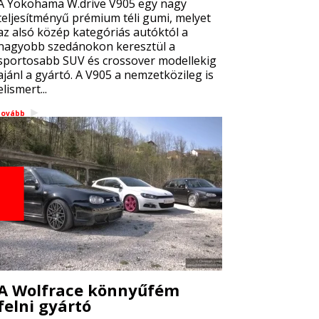
A Yokohama W.drive V905 egy nagy
teljesítményű prémium téli gumi, melyet
az alsó közép kategóriás autóktól a
nagyobb szedánokon keresztül a
sportosabb SUV és crossover modellekig
ajánl a gyártó. A V905 a nemzetközileg is
elismert...
tovább
A Wolfrace könnyűfém
felni gyártó