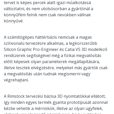
tervet is képes percek alatt igazi műalkotássá
változtatni, és nem utolsósorban a gyártónál a
könnyűfém felnik nem csak nevükben vállnak
könnyűvé.
A számítógépes háttérbázis nemcsak a magas
színvonalú tervezésre alkalmas, a legkorszerűbb
Silicon Graphic Pro-Engineer és Catia V5 3D modellező
rendszerek segítségével még a fizikai megvalósítás
előtt képesek olyan paraméterek megállapítására,
illetve tesztek elvégzésére, melyeket más gyártók csak
a megvalósítás után tudnak megismerni vagy
végrehajtani.
A Rimstock tervezési bázisa 3D nyomtatókkal ellátott,
így minden egyes termék gyanta prototípusát azonnal
kézbe vehetik a mérnökök, illetve az olyan ügyfelek,