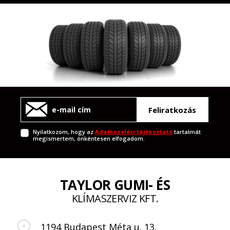
Feliratkozás
Nyilatkozom, hogy az
Adatkezelési tájékoztató
tartalmát
megismertem, önkéntesen elfogadom.
TAYLOR GUMI- ÉS
KLÍMASZERVIZ KFT.
1194 Budapest Méta u. 13.