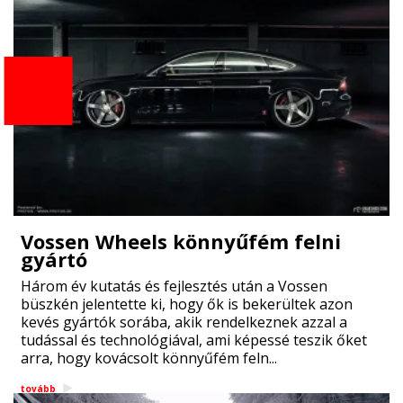
Vossen Wheels könnyűfém felni
gyártó
Három év kutatás és fejlesztés után a Vossen
büszkén jelentette ki, hogy ők is bekerültek azon
kevés gyártók sorába, akik rendelkeznek azzal a
tudással és technológiával, ami képessé teszik őket
arra, hogy kovácsolt könnyűfém feln...
tovább