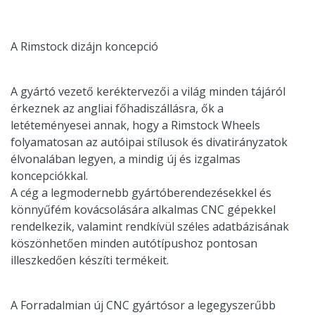
A Rimstock dizájn koncepció
A gyártó vezető keréktervezői a világ minden tájáról
érkeznek az angliai főhadiszállásra, ők a
letéteményesei annak, hogy a Rimstock Wheels
folyamatosan az autóipai stílusok és divatirányzatok
élvonalában legyen, a mindig új és izgalmas
koncepciókkal.
A cég a legmodernebb gyártóberendezésekkel és
könnyűfém kovácsolására alkalmas CNC gépekkel
rendelkezik, valamint rendkívül széles adatbázisának
köszönhetően minden autótípushoz pontosan
illeszkedően készíti termékeit.
A Forradalmian új CNC gyártósor a legegyszerűbb