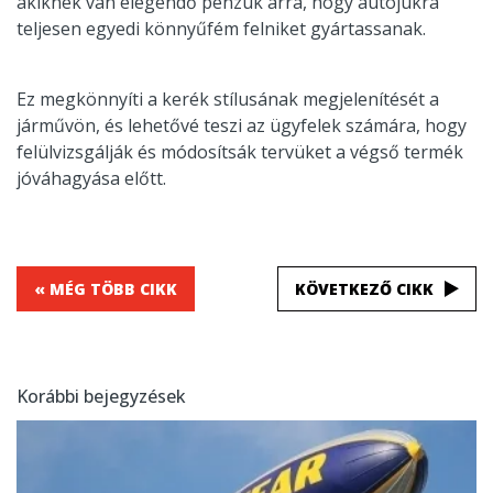
akiknek van elegendő pénzük arra, hogy autójukra
teljesen egyedi könnyűfém felniket gyártassanak.
Ez megkönnyíti a kerék stílusának megjelenítését a
járművön, és lehetővé teszi az ügyfelek számára, hogy
felülvizsgálják és módosítsák tervüket a végső termék
jóváhagyása előtt.
« MÉG TÖBB CIKK
KÖVETKEZŐ CIKK
Korábbi bejegyzések