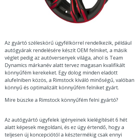
Az gyártó széleskörű ügyfélkörrel rendelkezik, például
autógyárak rendelésére készít OEM felniket, a másik
véglet pedig az autóversenyek világa, ahol is Team
Dynamics márkanév alatt tervez magasan kvalifikált
könnyűfém kerekeket. Egy dolog minden eladott
alufelniben közös, a Rimstock kiváló minőségű, valóban
könnyű és optimalizált könnyűfém felniket gyárt.
Mire büszke a Rimstock könnyűfém felni gyártó?
Az autógyártó ügyfelek igényeinek kielégítését 6 hét
alatt képesek megoldani, és ez úgy értendő, hogy a
teljesen új koncepciótól a késztermékig csak ennyi