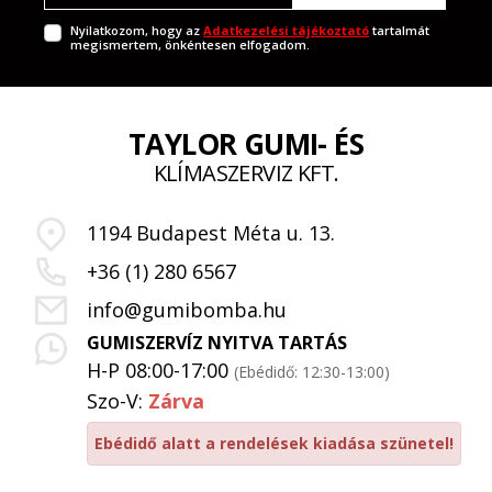
Nyilatkozom, hogy az
Adatkezelési tájékoztató
tartalmát
megismertem, önkéntesen elfogadom.
TAYLOR GUMI- ÉS
KLÍMASZERVIZ KFT.
1194 Budapest Méta u. 13.
+36 (1) 280 6567
info@gumibomba.hu
GUMISZERVÍZ NYITVA TARTÁS
H-P 08:00-17:00
(Ebédidő: 12:30-13:00)
Szo-V:
Zárva
Ebédidő alatt a rendelések kiadása szünetel!