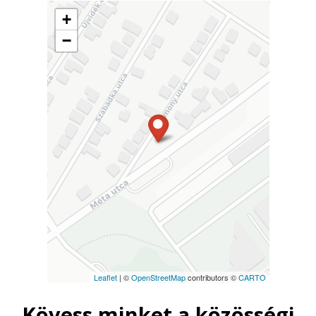
+
−
Leaflet
| ©
OpenStreetMap
contributors ©
CARTO
Kövess minket a közösségi