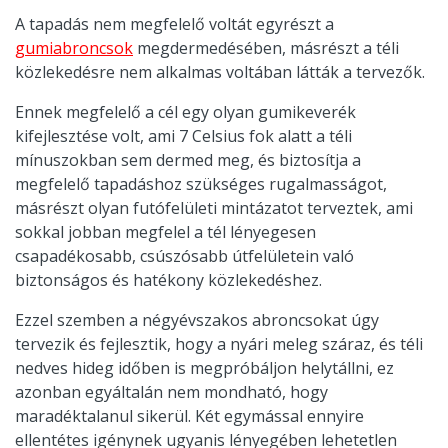
A tapadás nem megfelelő voltát egyrészt a
gumiabroncsok
megdermedésében, másrészt a téli
közlekedésre nem alkalmas voltában látták a tervezők.
Ennek megfelelő a cél egy olyan gumikeverék
kifejlesztése volt, ami 7 Celsius fok alatt a téli
mínuszokban sem dermed meg, és biztosítja a
megfelelő tapadáshoz szükséges rugalmasságot,
másrészt olyan futófelületi mintázatot terveztek, ami
sokkal jobban megfelel a tél lényegesen
csapadékosabb, csúszósabb útfelületein való
biztonságos és hatékony közlekedéshez.
Ezzel szemben a négyévszakos abroncsokat úgy
tervezik és fejlesztik, hogy a nyári meleg száraz, és téli
nedves hideg időben is megpróbáljon helytállni, ez
azonban egyáltalán nem mondható, hogy
maradéktalanul sikerül. Két egymással ennyire
ellentétes igénynek ugyanis lényegében lehetetlen