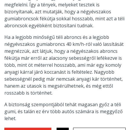
megfelelni. Így a tények, melyeket tesztek is
bizonyítanak, azt mutatják, hogy a négyévszakos
gumiabroncsok fékútja sokkal hosszabb, mint azt a téli
abroncsok egyébként biztosítani tudnak.
Ha a legjobb minőségű téli abroncs és a legjobb
négyévszakos gumiabroncs 40 km/h-ról való lassítását
megnézzük, azt látjuk, hogy a négyészakos abroncs
fékútja már erről az alacsony sebességről lefékezve is
több, mint öt méterrel hosszabb, ami már egy komoly
anyagi kárral járó koccanást is feltételez. Nagyobb
sebességnél pedig már nemcsak anyagi kár történhet,
hanem az utasok is megsérülhetnek, és még ettől
rosszabb is történhet.
A biztonság szempontjából tehát magasan győz a téli
gumi, és talán ez érv több autós számára is meggyőző
lehet.