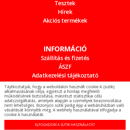
Tesztek
Hírek
Akciós termékek
INFORMÁCIÓ
Szállítás és fizetés
ÁSZF
Adatkezelési tájékoztató
Garancia
Tájékoztatjuk, hogy a weboldalon használt cookie-k (sütik)
alkalmazásának célja, egyrészt a honlap megfelelő
Online elállási nyilatkozat
működésének biztosítása, másrészt statisztikai célú
adatszolgáltatás, amelyek alapján a személyek beazonosítása
nem lehetséges. Bizonyos sütik pedig épp a webáruházban való
vásárlását könnyítik meg. A webhely használatával elfogadja a
cookie-k használatát.
ELFOGADOM A SÜTIK HASZNÁLATÁT