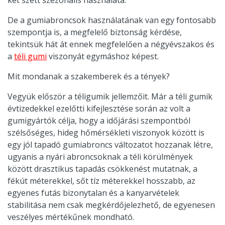
két szett szezonális használata.
De a gumiabroncsok használatának van egy fontosabb
szempontja is, a megfelelő biztonság kérdése,
tekintsük hát át ennek megfelelően a négyévszakos és
a
téli gumi
viszonyát egymáshoz képest.
Mit mondanak a szakemberek és a tények?
Vegyük először a téligumik jellemzőit. Már a téli gumik
évtizedekkel ezelőtti kifejlesztése során az volt a
gumigyártók célja, hogy a időjárási szempontból
szélsőséges, hideg hőmérsékleti viszonyok között is
egy jól tapadó gumiabroncs változatot hozzanak létre,
ugyanis a nyári abroncsoknak a téli körülmények
között drasztikus tapadás csökkenést mutatnak, a
fékút méterekkel, sőt tíz méterekkel hosszabb, az
egyenes futás bizonytalan és a kanyarvételek
stabilitása nem csak megkérdőjelezhető, de egyenesen
veszélyes mértékűnek mondható.