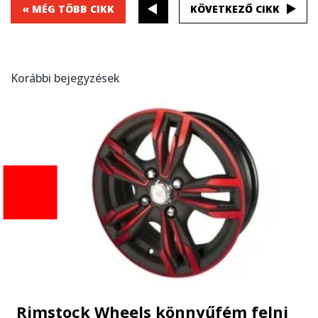
« MÉG TÖBB CIKK
KÖVETKEZŐ CIKK
Korábbi bejegyzések
Rimstock Wheels könnyűfém felni