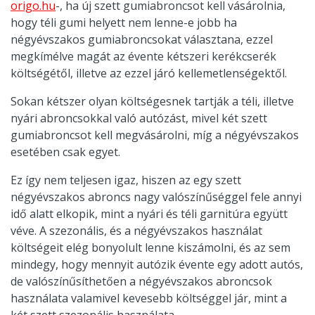
origo.hu
-, ha új szett gumiabroncsot kell vásárolnia,
hogy téli gumi helyett nem lenne-e jobb ha
négyévszakos gumiabroncsokat választana, ezzel
megkímélve magát az évente kétszeri kerékcserék
költségétől, illetve az ezzel járó kellemetlenségektől.
Sokan kétszer olyan költségesnek tartják a téli, illetve
nyári abroncsokkal való autózást, mivel két szett
gumiabroncsot kell megvásárolni, míg a négyévszakos
esetében csak egyet.
Ez így nem teljesen igaz, hiszen az egy szett
négyévszakos abroncs nagy valószínűséggel fele annyi
idő alatt elkopik, mint a nyári és téli garnitúra együtt
véve. A szezonális, és a négyévszakos használat
költségeit elég bonyolult lenne kiszámolni, és az sem
mindegy, hogy mennyit autózik évente egy adott autós,
de valószínűsíthetően a négyévszakos abroncsok
használata valamivel kevesebb költséggel jár, mint a