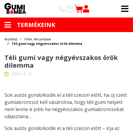
TERMÉKEINK
Kezdőlap
Hírek, Aktualitások
Téli gumi vagy négyévszakos örök dilemma
Téli gumi vagy négyévszakos örök
dilemma
2014. 12. 15.
Sok autós gondolkodik el a téli szezon előtt, ha új szett
gumiabroncsot kell vásárolnia, hogy téli gumi helyett
nem lenne-e jobb ha négyévszakos gumiabroncsokat
választana...
Sok autós gondolkodik el a téli szezon előtt – írja az