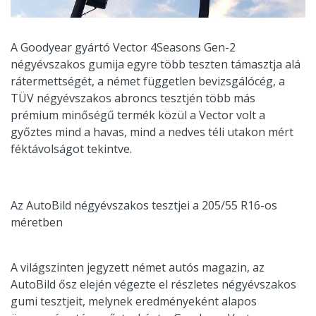
A Goodyear gyártó Vector 4Seasons Gen-2
négyévszakos gumija egyre több teszten támasztja alá
rátermettségét, a német független bevizsgálócég, a
TÜV négyévszakos abroncs tesztjén több más
prémium minőségű termék közül a Vector volt a
győztes mind a havas, mind a nedves téli utakon mért
féktávolságot tekintve.
Az AutoBild négyévszakos tesztjei a 205/55 R16-os
méretben
A világszinten jegyzett német autós magazin, az
AutoBild ősz elején végezte el részletes négyévszakos
gumi tesztjeit, melynek eredményeként alapos