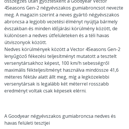
összegzés után győztesként a Goodyear Vector
4Seasons Gen-2 négyévszakos gumiabroncsot nevezte
meg. A magazin szerint a neves gyártó négyévszakos
abroncsa a legjobb vezetési élményt nyújtja bármely
évszakban és minden időjárási körülmény között, de
különösen a nedves útfelületeken és a téli havas
útviszonyok között.
Nedves körülmények között a Vector 4Seasons Gen-2
lenyűgöző fékezési teljesítményt mutatott a tesztelt
versenytársakhoz képest, 100 km/h sebességről
maximális fékteljesítményt használva mindössze 41,6
méteres féktáv alatt állt meg, míg a legközelebbi
versenytársak is legalább két méterrel rosszabb
eredményt voltak csak képesek elérni.
A Goodyear négyévszakos gumiabroncsa nedves és
havas felületi tesztjei