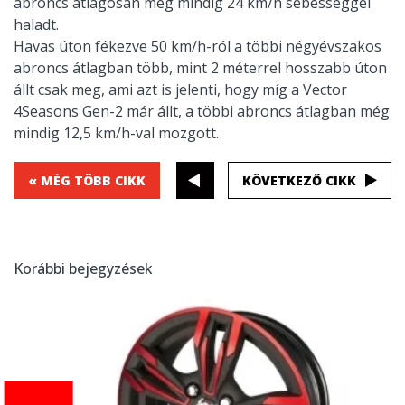
abroncs átlagosan még mindig 24 km/h sebességgel
haladt.
Havas úton fékezve 50 km/h-ról a többi négyévszakos
abroncs átlagban több, mint 2 méterrel hosszabb úton
állt csak meg, ami azt is jelenti, hogy míg a Vector
4Seasons Gen-2 már állt, a többi abroncs átlagban még
mindig 12,5 km/h-val mozgott.
« MÉG TÖBB CIKK
KÖVETKEZŐ CIKK
Korábbi bejegyzések