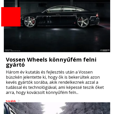
Vossen Wheels könnyűfém felni
gyártó
Három év kutatás és fejlesztés után a Vossen
büszkén jelentette ki, hogy ők is bekerültek azon
kevés gyártók sorába, akik rendelkeznek azzal a
tudással és technológiával, ami képessé teszik őket
arra, hogy kovácsolt könnyűfém feln...
tovább