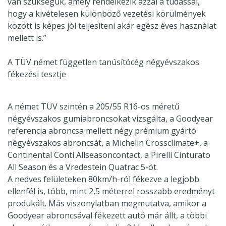
van szükségük, amely rendelkezik azzal a tudással,
hogy a kivételesen különböző vezetési körülmények
között is képes jól teljesíteni akár egész éves használat
mellett is.”
A TÜV német független tanúsítócég négyévszakos
fékezési tesztje
A német TÜV szintén a 205/55 R16-os méretű
négyévszakos gumiabroncsokat vizsgálta, a Goodyear
referencia abroncsa mellett négy prémium gyártó
négyévszakos abroncsát, a Michelin Crossclimate+, a
Continental Conti Allseasoncontact, a Pirelli Cinturato
All Season és a Vredestein Quatrac 5-öt.
A nedves felületeken 80km/h-ról fékezve a legjobb
ellenfél is, több, mint 2,5 méterrel rosszabb eredményt
produkált. Más viszonylatban megmutatva, amikor a
Goodyear abroncsával fékezett autó már állt, a többi