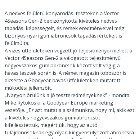
A nedves felületű kanyarodási teszteken a Vector
4Seasons Gen-2 bebizonyította kivételes nedves
tapadási képességeit, és remek eredményeivel még
bizonyos nyári gumiabroncsok tapadási értékeit is
felülmúlta.
A vizes útfelületeken végzett jó teljesítményei mellett a
Vector 4Seasons Gen-2 a válogatott teljesítményű
négyévszakos gumiabroncsok között volt végig a
havas tesztek során is. A német magazin többször is
dicsérte a Goodyear havas útfelületeken mutatott
működési jellemzőit.
„Nagyon örülünk a jó teszteredményeknek” - mondta
Mike Rytokoski, a Goodyear Europe marketing
vezetője. „Ez azt mutatja a számunkra, hogy mi, akik ezt
a kivételes négyévszakos gumiabroncsot
kifejlesztettük, megértjük, hogy az autó
tulajdonosoknak egy olyan kiegyensúlyozott abroncsra