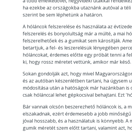
a több emelkedővel, hegyvidéki utakkal rendelke
ha ezekbe az országokba utaznánk autóval a téli 
szerint be sem léphetünk a határon.
A hóláncok felszerelése és használata az évtizede
felszerelés és bonyolultság már a múlté, a mai 
felszerelhetőek és a gumikat sem károsítják. Am
betartjuk, a fel- és leszerelésük lényegében perc
hóláncokat, érdemes előtte egy próbát tenni a fe
ki, hogy rossz méretet vettünk, amikor már késő.
Sokan gondolják azt, hogy mivel Magyarországon 
és az autóban készenlétben tartani, ha úgysem u
módosítása után a hatóságok már hazánkban is o
csak hólánccal lehet gépkocsival behajtani. Ezt 'hó
Bár vannak olcsón beszerezhető hóláncok is, a
elszakadnak, ezért érdemesebb a jobb minőségű d
jóval hosszabb, és a használatuk is könnyebb. A 
gumik méretét szem előtt tartani, valamint azt, 