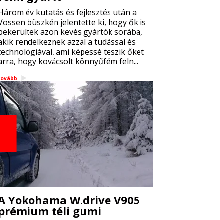
Három év kutatás és fejlesztés után a
Vossen büszkén jelentette ki, hogy ők is
bekerültek azon kevés gyártók sorába,
akik rendelkeznek azzal a tudással és
technológiával, ami képessé teszik őket
arra, hogy kovácsolt könnyűfém feln...
tovább
A Yokohama W.drive V905
prémium téli gumi