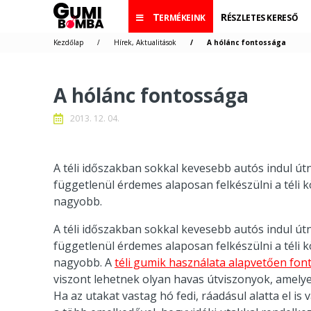
TERMÉKEINK
RÉSZLETES KERESŐ
Kezdőlap
Hírek, Aktualitások
A hólánc fontossága
A hólánc fontossága
2013. 12. 04.
A téli időszakban sokkal kevesebb autós indul út
függetlenül érdemes alaposan felkészülni a téli 
nagyobb.
A téli időszakban sokkal kevesebb autós indul út
függetlenül érdemes alaposan felkészülni a téli 
nagyobb. A
téli gumik használata alapvetően fon
viszont lehetnek olyan havas útviszonyok, amely
Ha az utakat vastag hó fedi, ráadásul alatta el is