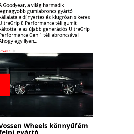
A Goodyear, a világ harmadik
legnagyobb gumiabroncs gyártó
vállalata a díjnyertes és kiugróan sikeres
UltraGrip 8 Performance téli gumit
váltotta le az újabb generációs UltraGrip
Performance Gen 1 téli abroncsával.
Ahogy egy ilyen...
tovább
Vossen Wheels könnyűfém
felni gyártó