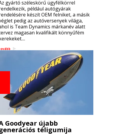
Az gyártó széleskörű ügyfélkörrel
rendelkezik, például autógyárak
rendelésére készít OEM felniket, a másik
véglet pedig az autóversenyek világa,
ahol is Team Dynamics márkanév alatt
tervez magasan kvalifikált könnyűfém
kerekeket....
tovább
A Goodyear újabb
generációs téligumija