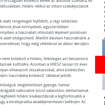
ző országban kötelező kellék az autósok számára, és
időszakban, hólánc nélkül az ottani szabályozások
k alatt rengeteget fejlődött, a régi nehézkes
hóláncok jóval könnyebek, egyszerűbben
ennyiben a használati útmutató lépéseit pontosan
ek alatt elvégezhető. Mielőtt élesben használnánk a
lszereléssel, hogy még véletlenül se akkor derüljön
nem kötelező a hólánc, felesleges azt beszerezni
taznak külföldre. Azonban a KRESZ lassan tíz éves
lyan elhavazott útszakaszokat, ahol kötelezően
lánc használata kötelező' táblával jelölik.
 minőségük meglehetősen gyenge, hamar
rágább változatok közül választani, élettartamuk
megfelelő hólánc kiválasztásnál a legfontosabb a
hogy a kerékjáratba akadálymentesen beférjen. Az