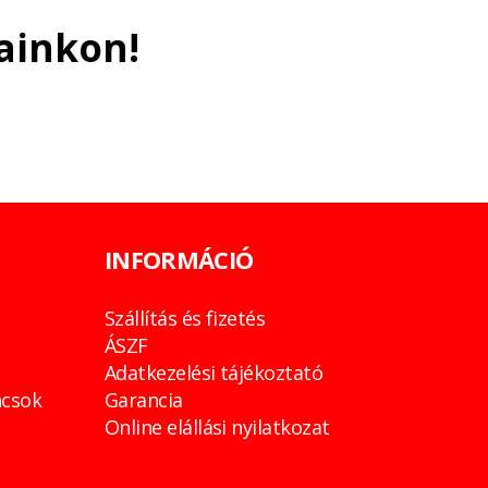
ainkon!
INFORMÁCIÓ
Szállítás és fizetés
ÁSZF
Adatkezelési tájékoztató
csok
Garancia
Online elállási nyilatkozat