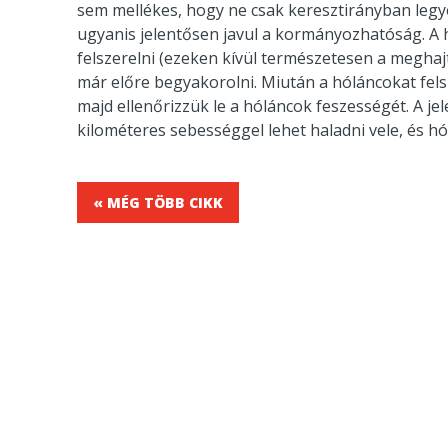
sem mellékes, hogy ne csak keresztirányban legy
ugyanis jelentősen javul a kormányozhatóság. A 
felszerelni (ezeken kívül természetesen a meghajtá
már előre begyakorolni. Miután a hóláncokat fels
majd ellenőrizzük le a hóláncok feszességét. A j
kilométeres sebességgel lehet haladni vele, és h
« MÉG TÖBB CIKK