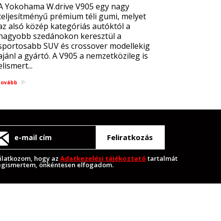
A Yokohama W.drive V905 egy nagy
teljesítményű prémium téli gumi, melyet
az alsó közép kategóriás autóktól a
nagyobb szedánokon keresztül a
sportosabb SUV és crossover modellekig
ajánl a gyártó. A V905 a nemzetközileg is
elismert...
tovább
Feliratkozás
ilatkozom, hogy az
Adatkezelési tájékoztató
tartalmát
gismertem, önkéntesen elfogadom.