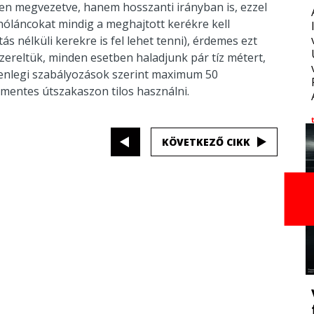
en megvezetve, hanem hosszanti irányban is, ezzel
hóláncokat mindig a meghajtott kerékre kell
s nélküli kerekre is fel lehet tenni), érdemes ezt
zereltük, minden esetben haladjunk pár tíz métert,
elenlegi szabályozások szerint maximum 50
ómentes útszakaszon tilos használni.
KÖVETKEZŐ CIKK