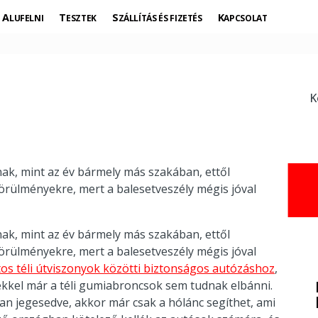
ALUFELNI
TESZTEK
SZÁLLÍTÁS ÉS FIZETÉS
KAPCSOLAT
K
nak, mint az év bármely más szakában, ettől
körülményekre, mert a balesetveszély mégis jóval
nak, mint az év bármely más szakában, ettől
körülményekre, mert a balesetveszély mégis jóval
tos téli útviszonyok közötti biztonságos autózáshoz
,
ekkel már a téli gumiabroncsok sem tudnak elbánni.
 van jegesedve, akkor már csak a hólánc segíthet, ami