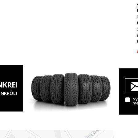
NKRE!
INKRÓL!
Ny
me