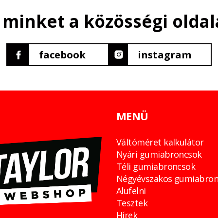
 minket a közösségi oldal
facebook
instagram
MENÜ
Váltóméret kalkulátor
Nyári gumiabroncsok
Téli gumiabroncsok
Négyévszakos gumiabron
Alufelni
Tesztek
Hírek