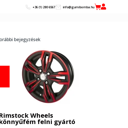
+36 (1) 280 6567
info@gumibomba.hu
orábbi bejegyzések
Rimstock Wheels
könnyűfém felni gyártó