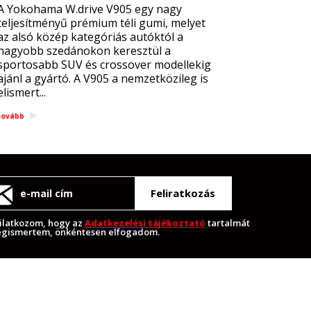
A Yokohama W.drive V905 egy nagy
teljesítményű prémium téli gumi, melyet
az alsó közép kategóriás autóktól a
nagyobb szedánokon keresztül a
sportosabb SUV és crossover modellekig
ajánl a gyártó. A V905 a nemzetközileg is
elismert...
tovább
Feliratkozás
ilatkozom, hogy az
Adatkezelési tájékoztató
tartalmát
gismertem, önkéntesen elfogadom.