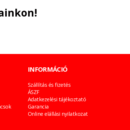
ainkon!
INFORMÁCIÓ
Szállítás és fizetés
ÁSZF
Adatkezelési tájékoztató
csok
Garancia
Online elállási nyilatkozat