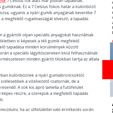
umik
7 Celsius fok alatt már jobban tapadnak,
s gumiknak. Ez a 7 Celsius fokos határ a különböző
rozva, ugyanis a nyári gumik anyagának keveréke 7
a megfelelő rugalmasságát elveszti, a tapadás
n a gyártók olyan speciális anyagokat használnak
ékletben is képesek a téli gumik megfelelő
elelő tapadása minden körülmények között
során a speciális lágyítószereken kívül felhasználnak
 Természetesen minden gyártó titokban tartja az általa
agyban különböznek a nyári gumiabroncsoktól.
 szélesebbek a vízelvezető csatornák, de a
esendő. A sok kis apró lamella a futófelület
i képes részre, a szerepük a megfelelő tapadás
s.
ozdulni, ha az útfelülettel való érintkezés során