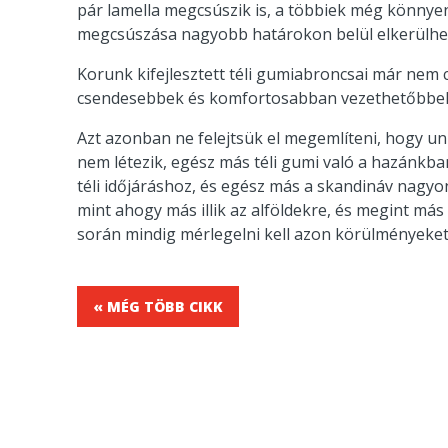
pár lamella megcsúszik is, a többiek még könnyen 
megcsúszása nagyobb határokon belül elkerülhet
Korunk kifejlesztett téli gumiabroncsai már nem 
csendesebbek és komfortosabban vezethetőbbek 
Azt azonban ne felejtsük el megemlíteni, hogy un
nem létezik, egész más téli gumi való a hazánk
téli időjáráshoz, és egész más a skandináv nagyo
mint ahogy más illik az alföldekre, és megint más
során mindig mérlegelni kell azon körülményeket, 
« MÉG TÖBB CIKK