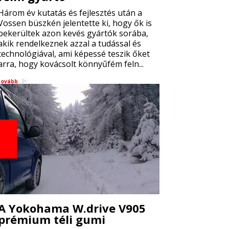
Három év kutatás és fejlesztés után a
Vossen büszkén jelentette ki, hogy ők is
bekerültek azon kevés gyártók sorába,
akik rendelkeznek azzal a tudással és
technológiával, ami képessé teszik őket
arra, hogy kovácsolt könnyűfém feln...
tovább
A Yokohama W.drive V905
prémium téli gumi