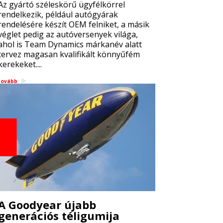
Az gyártó széleskörű ügyfélkörrel
rendelkezik, például autógyárak
rendelésére készít OEM felniket, a másik
véglet pedig az autóversenyek világa,
ahol is Team Dynamics márkanév alatt
tervez magasan kvalifikált könnyűfém
kerekeket....
tovább
A Goodyear újabb
generációs téligumija