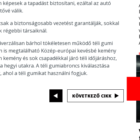
képesek a tapadást biztosítani, ezáltal az autó
ővé válik.
csak a biztonságosabb vezetést garantálják, sokkal
régebbi társaiknál.
iverzálisan bárhol tökéletesen működő téli gumi
ban is megtalálható Közép-európai kevésbé kemény
n kemény és sok csapadékkal járó téli időjáráshoz,
 a hegyi utakra. A téli gumiabroncs kiválasztása
ahol a téli gumikat használni fogjuk.
KÖVETKEZŐ CIKK