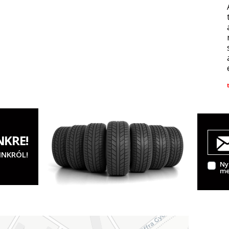
NKRE!
INKRÓL!
Ny
me