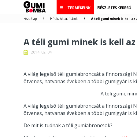
TERMÉKEINK
RÉSZLETES KERESŐ
Kezdőlap
Hírek, Aktualitások
A téli gumi minek is kell az
A téli gumi minek is kell a
2014. 02. 04.
A világ legelső téli gumiabroncsát a finnországi N
ötvenes, hatvanas években a többi gumigyár is kife
A téli gumi, min
A világ legelső téli gumiabroncsát a finnországi N
ötvenes, hatvanas években a többi gumigyár is kife
De mit is tudnak a téli gumiabroncsok?