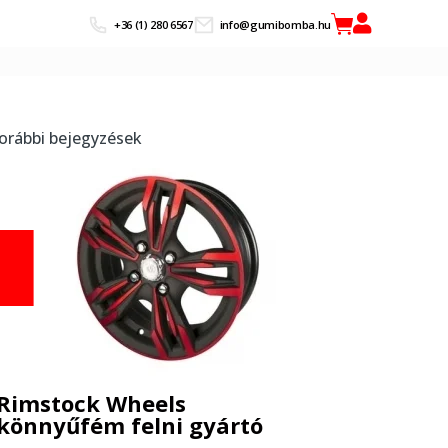
+36 (1) 280 6567
info@gumibomba.hu
orábbi bejegyzések
Rimstock Wheels
könnyűfém felni gyártó