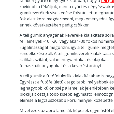
Minden gyártó megegyezik abban, hogy a
téli g
rövidebb a fékútjuk, mint a nyári és négyévszako
gumikeverékek viselkedése folytán lett meghatá
fok alatt kezd megdermedni, megkeményedni, így 
ennek következtében pedig csökken.
A téli gumik anyagának keveréke kialakítása sorá
fel, amelyek -10, -20, vagy akár -30 fokos hőmérs
rugalmasságát megőrizni, így a téli gumik megf
rendelkezésre áll. A téli gumikeverék kialakítása 
szilikát, szilánt, valamint gyantákat és olajokat.
felhasznált anyagokat és a keverési arányt.
A téli gumik a futófelületük kialakításában is n
Egyrészt a futófelületük tagoltabb, mélyebbek és
legnagyobb különbség a lamellák jelenlétében ker
blokkjait osztja több kisebb egymástól elmozogn
elérése a legcsúszósabb körülmények közepette i
Mivel ezek az apró lamellák képesek egymástól elm