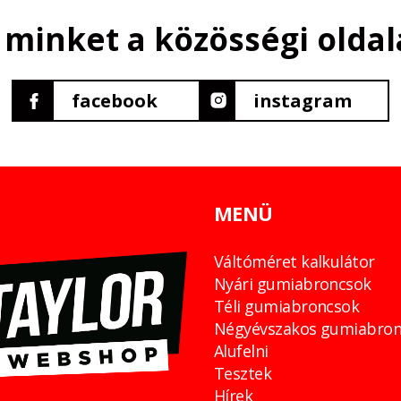
 minket a közösségi oldal
facebook
instagram
MENÜ
Váltóméret kalkulátor
Nyári gumiabroncsok
Téli gumiabroncsok
Négyévszakos gumiabron
Alufelni
Tesztek
Hírek