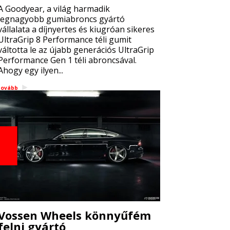
A Goodyear, a világ harmadik
legnagyobb gumiabroncs gyártó
vállalata a díjnyertes és kiugróan sikeres
UltraGrip 8 Performance téli gumit
váltotta le az újabb generációs UltraGrip
Performance Gen 1 téli abroncsával.
Ahogy egy ilyen...
tovább
Vossen Wheels könnyűfém
felni gyártó