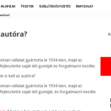
ALUFELNI
TESZTEK
SZÁLLÍTÁS ÉS FIZETÉS
KAPCSOLAT
 autóra?
z autóra?
K
okian vállalat gyártotta le 1934-ben, majd az
jlesztette saját téli gumiját és forgalmazni kezdte.
ek is kell az autóra?
okian vállalat gyártotta le 1934-ben, majd az
jlesztette saját téli gumiját, és forgalmazni kezdte.