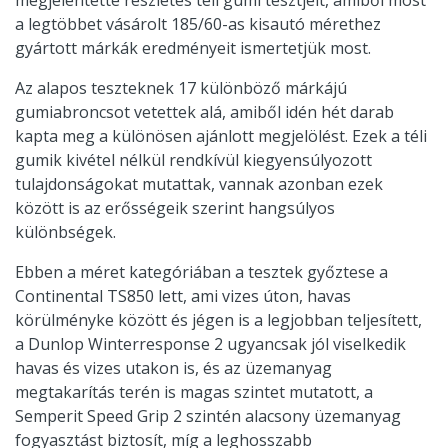
megjelentette részletes téli gumi tesztjeit, amiből most
a legtöbbet vásárolt 185/60-as kisautó mérethez
gyártott márkák eredményeit ismertetjük most.
Az alapos teszteknek 17 különböző márkájú
gumiabroncsot vetettek alá, amiből idén hét darab
kapta meg a különösen ajánlott megjelölést. Ezek a téli
gumik kivétel nélkül rendkívül kiegyensúlyozott
tulajdonságokat mutattak, vannak azonban ezek
között is az erősségeik szerint hangsúlyos
különbségek.
Ebben a méret kategóriában a tesztek győztese a
Continental TS850 lett, ami vizes úton, havas
körülményke között és jégen is a legjobban teljesített,
a Dunlop Winterresponse 2 ugyancsak jól viselkedik
havas és vizes utakon is, és az üzemanyag
megtakarítás terén is magas szintet mutatott, a
Semperit Speed Grip 2 szintén alacsony üzemanyag
fogyasztást biztosít, míg a leghosszabb