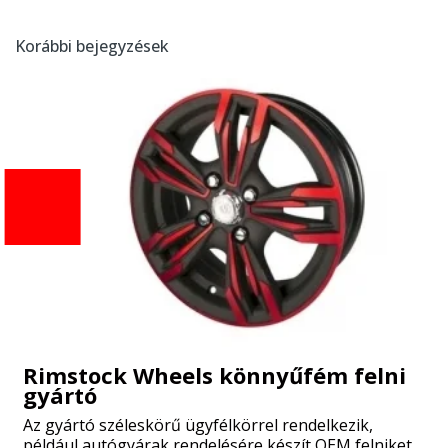
Korábbi bejegyzések
Rimstock Wheels könnyűfém felni
gyártó
Az gyártó széleskörű ügyfélkörrel rendelkezik,
például autógyárak rendelésére készít OEM felniket,