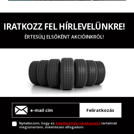
IRATKOZZ FEL HÍRLEVELÜNKRE!
ÉRTESÜLJ ELSŐKÉNT AKCIÓINKRÓL!
Feliratkozás
Nyilatkozom, hogy az
Adatkezelési tájékoztató
tartalmát
megismertem, önkéntesen elfogadom.