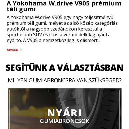
A Yokohama W.drive V905 prémium
téli gumi
A Yokohama W.drive V905 egy nagy teljesítményű
prémium téli gumi, melyet az alsó közép kategóriás
autóktól a nagyobb szedánokon keresztül a
sportosabb SUV és crossover modellekig ajánl a
gyártó. A V905 a nemzetközileg is elismert...
tovább
SEGÍTÜNK A VÁLASZTÁSBAN
MILYEN GUMIABRONCSRA VAN SZÜKSÉGED?
NYÁRI
GUMIABRONCSOK