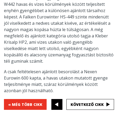
W442 havas és vizes körülmények között teljesített
enyhén gyengébbet a különösen ajánlott társaihoz
képest. A Falken Eurowinter HS-449 szinte mindenütt
jól viselkedett a nedves utakat kivéve, az értékelését a
nagyon magas kopása húzta le túlságosan. A még
megfelelő és ajánlott kategória utolsó tagja a Kleber
Krisalp HP2, ami vizes utakon való gyengébb
viselkedése miatt lett utolsó, egyébként nagyon
kopásálló és alacsony üzemanyag fogyasztást biztosító
téli guminak számít.
A csak feltételesen ajánlott besorolást a Nexen
Eurowin 600 kapta, a havas utakon mutatott gyenge
teljesítménye miatt, száraz körülmények között
azonban jól használható.
« MÉG TÖBB CIKK
KÖVETKEZŐ CIKK