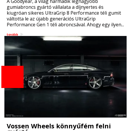
A Goodyear, a világ harmadik legnagyobb
gumiabroncs gyártó vállalata a díjnyertes és
kiugróan sikeres UltraGrip 8 Performance téli gumit
váltotta le az újabb generációs UltraGrip
Performance Gen 1 téli abroncsával. Ahogy egy ilyen...
tovább
Vossen Wheels könnyűfém felni