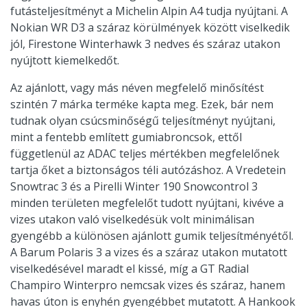
futásteljesítményt a Michelin Alpin A4 tudja nyújtani. A
Nokian WR D3 a száraz körülmények között viselkedik
jól, Firestone Winterhawk 3 nedves és száraz utakon
nyújtott kiemelkedőt.
Az ajánlott, vagy más néven megfelelő minősítést
szintén 7 márka terméke kapta meg. Ezek, bár nem
tudnak olyan csúcsminőségű teljesítményt nyújtani,
mint a fentebb említett gumiabroncsok, ettől
függetlenül az ADAC teljes mértékben megfelelőnek
tartja őket a biztonságos téli autózáshoz. A Vredetein
Snowtrac 3 és a Pirelli Winter 190 Snowcontrol 3
minden területen megfelelőt tudott nyújtani, kivéve a
vizes utakon való viselkedésük volt minimálisan
gyengébb a különösen ajánlott gumik teljesítményétől.
A Barum Polaris 3 a vizes és a száraz utakon mutatott
viselkedésével maradt el kissé, míg a GT Radial
Champiro Winterpro nemcsak vizes és száraz, hanem
havas úton is enyhén gyengébbet mutatott. A Hankook