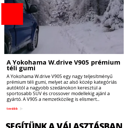
A Yokohama W.drive V905 prémium
téli gumi
A Yokohama W.drive V905 egy nagy teljesítményű
prémium téli gumi, melyet az alsó közép kategóriás
autóktól a nagyobb szedánokon keresztül a
sportosabb SUV és crossover modellekig ajánl a
gyártó. A V905 a nemzetközileg is elismert...
tovább
SEGÍTÜNK A VÁLASZTÁSBAN