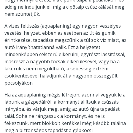
addig ne induljunk el, míg a cipőtalp csúszkálását meg
nem szüntetjük.
A vizes felúszás (aquaplaning) egy nagyon veszélyes
vezetési helyzet, ebben az esetben az út és gumik
érintkezése, tapadása megszűnik a túl sok víz miatt, az
autó irányíthatatlanná válik. Ezt a helyzetet
mindenképpen célszerű elkerülni, egyrészt lassítással,
másrészt a nagyobb tócsák elkerülésével, vagy ha a
kikerülés nem megoldható, a sebesség extrém
csökkentésével haladjunk át a nagyobb összegyűlt
pocsolyákon.
Ha az aquaplaning mégis létrejön, azonnal vegyük le a
lábunk a gázpedálról, a kormányt állítsuk a csúszás
irányába, és várjuk meg, amíg az autó újra tapadást
talál. Soha ne rángassuk a kormányt, és ne is
fékezzünk, mert blokkolt kerékkel még később találná
meg a biztonságos tapadást a gépkocsi.