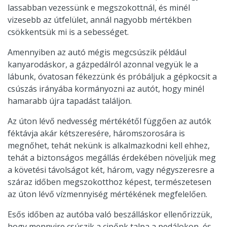
lassabban vezessünk e megszokottnál, és minél
vizesebb az útfelület, annál nagyobb mértékben
csökkentsük mi is a sebességet.
Amennyiben az autó mégis megcsúszik például
kanyarodáskor, a gázpedálról azonnal vegyük le a
lábunk, óvatosan fékezzünk és próbáljuk a gépkocsit a
csúszás irányába kormányozni az autót, hogy minél
hamarabb újra tapadást találjon.
Az úton lévő nedvesség mértékétől függően az autók
féktávja akár kétszeresére, háromszorosára is
megnőhet, tehát nekünk is alkalmazkodni kell ehhez,
tehát a biztonságos megállás érdekében növeljük meg
a követési távolságot két, három, vagy négyszeresre a
száraz időben megszokotthoz képest, természetesen
az úton lévő vízmennyiség mértékének megfelelően.
Esős időben az autóba való beszálláskor ellenőrizzük,
hogy mennyire csúszik a cipőnk talpa a pedálokon, és