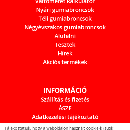
Váltóméret kalkulátor
Nyári gumiabroncsok
Téli gumiabroncsok
Négyévszakos gumiabroncsok
Alufelni
Tesztek
Hírek
Akciós termékek
INFORMÁCIÓ
Szállítás és fizetés
ÁSZF
Adatkezelési tájékoztató
Garancia
Tájékoztatjuk, hogy a weboldalon használt cookie-k (sütik)