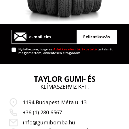
Feliratkozás
Nyilatkozom, hogy az
Adatkezelési tájékoztató
tartalmát
megismertem, önkéntesen elfogadom.
TAYLOR GUMI- ÉS
KLÍMASZERVIZ KFT.
1194 Budapest Méta u. 13.
+36 (1) 280 6567
info@gumibomba.hu