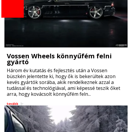
Vossen Wheels könnyűfém felni
gyártó
Három év kutatás és fejlesztés után a Vossen
büszkén jelentette ki, hogy ők is bekerültek azon
kevés gyártók sorába, akik rendelkeznek azzal a
tudással és technológiával, ami képessé teszik őket
arra, hogy kovácsolt könnyűfém feln...
tovább