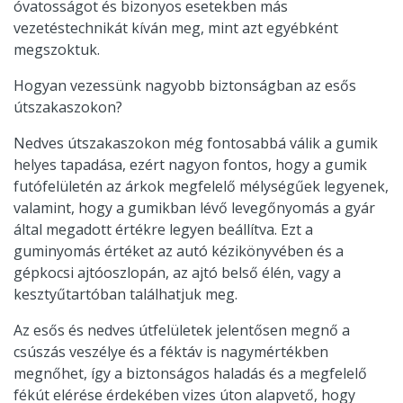
óvatosságot és bizonyos esetekben más
vezetéstechnikát kíván meg, mint azt egyébként
megszoktuk.
Hogyan vezessünk nagyobb biztonságban az esős
útszakaszokon?
Nedves útszakaszokon még fontosabbá válik a gumik
helyes tapadása, ezért nagyon fontos, hogy a gumik
futófelületén az árkok megfelelő mélységűek legyenek,
valamint, hogy a gumikban lévő levegőnyomás a gyár
által megadott értékre legyen beállítva. Ezt a
guminyomás értéket az autó kézikönyvében és a
gépkocsi ajtóoszlopán, az ajtó belső élén, vagy a
kesztyűtartóban találhatjuk meg.
Az esős és nedves útfelületek jelentősen megnő a
csúszás veszélye és a féktáv is nagymértékben
megnőhet, így a biztonságos haladás és a megfelelő
fékút elérése érdekében vizes úton alapvető, hogy