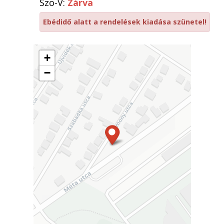
Szo-V:
Zárva
Ebédidő alatt a rendelések kiadása szünetel!
+
−