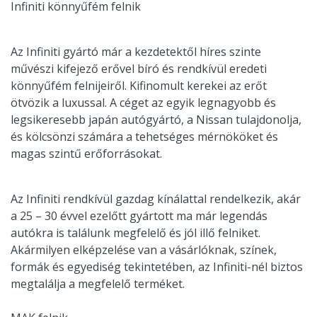
Infiniti könnyűfém felnik
Az Infiniti gyártó már a kezdetektől híres szinte
művészi kifejező erővel bíró és rendkívül eredeti
könnyűfém felnijeiről. Kifinomult kerekei az erőt
ötvözik a luxussal. A céget az egyik legnagyobb és
legsikeresebb japán autógyártó, a Nissan tulajdonolja,
és kölcsönzi számára a tehetséges mérnököket és
magas szintű erőforrásokat.
Az Infiniti rendkívül gazdag kínálattal rendelkezik, akár
a 25 – 30 évvel ezelőtt gyártott ma már legendás
autókra is találunk megfelelő és jól illő felniket.
Akármilyen elképzelése van a vásárlóknak, színek,
formák és egyediség tekintetében, az Infiniti-nél biztos
megtalálja a megfelelő terméket.