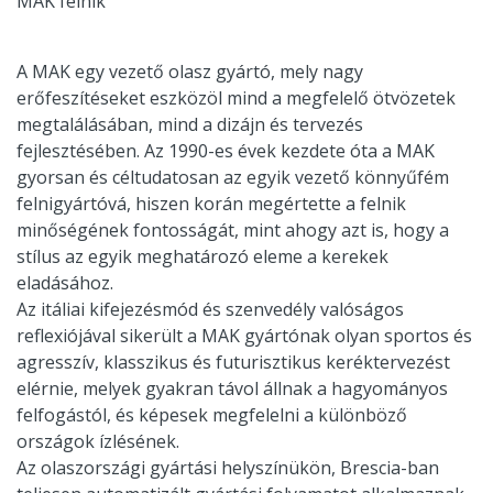
MAK felnik
A MAK egy vezető olasz gyártó, mely nagy
erőfeszítéseket eszközöl mind a megfelelő ötvözetek
megtalálásában, mind a dizájn és tervezés
fejlesztésében. Az 1990-es évek kezdete óta a MAK
gyorsan és céltudatosan az egyik vezető könnyűfém
felnigyártóvá, hiszen korán megértette a felnik
minőségének fontosságát, mint ahogy azt is, hogy a
stílus az egyik meghatározó eleme a kerekek
eladásához.
Az itáliai kifejezésmód és szenvedély valóságos
reflexiójával sikerült a MAK gyártónak olyan sportos és
agresszív, klasszikus és futurisztikus keréktervezést
elérnie, melyek gyakran távol állnak a hagyományos
felfogástól, és képesek megfelelni a különböző
országok ízlésének.
Az olaszországi gyártási helyszínükön, Brescia-ban