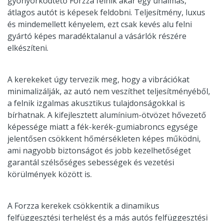
gyönyörködtető Forzza felnik akár egy unalmas,
átlagos autót is képesek feldobni. Teljesítmény, luxus
és mindemellett kényelem, ezt csak kevés alu felni
gyártó képes maradéktalanul a vásárlók részére
elkészíteni.
A kerekeket úgy tervezik meg, hogy a vibrációkat
minimalizálják, az autó nem veszíthet teljesítményéből,
a felnik izgalmas akusztikus tulajdonságokkal is
bírhatnak. A kifejlesztett alumínium-ötvözet hővezető
képessége miatt a fék-kerék-gumiabroncs egysége
jelentősen csökkent hőmérsékleten képes működni,
ami nagyobb biztonságot és jobb kezelhetőséget
garantál szélsőséges sebességek és vezetési
körülmények között is.
A Forzza kerekek csökkentik a dinamikus
felfüggesztési terhelést és a más autós felfüggesztési