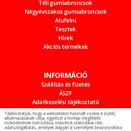
Téli gumiabroncsok
Négyévszakos gumiabroncsok
Alufelni
Tesztek
Hírek
Akciós termékek
INFORMÁCIÓ
Szállítás és fizetés
ÁSZF
Adatkezelési tájékoztató
Garancia
Tájékoztatjuk, hogy a weboldalon használt cookie-k (sütik)
alkalmazásának célja, egyrészt a honlap megfelelő
Online elállási nyilatkozat
működésének biztosítása, másrészt statisztikai célú
adatszolgáltatás, amelyek alapján a személyek beazonosítása