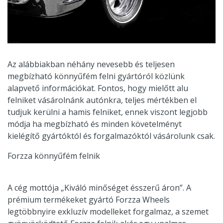
Az alábbiakban néhány nevesebb és teljesen
megbízható könnyűfém felni gyártóról közlünk
alapvető információkat. Fontos, hogy mielőtt alu
felniket vásárolnánk autónkra, teljes mértékben el
tudjuk kerülni a hamis felniket, ennek viszont legjobb
módja ha megbízható és minden követelményt
kielégítő gyártóktól és forgalmazóktól vásárolunk csak.
Forzza könnyűfém felnik
A cég mottója „Kiváló minőséget ésszerű áron”. A
prémium termékeket gyártó Forzza Wheels
legtöbbnyire exkluzív modelleket forgalmaz, a szemet