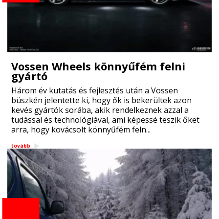
Vossen Wheels könnyűfém felni
gyártó
Három év kutatás és fejlesztés után a Vossen
büszkén jelentette ki, hogy ők is bekerültek azon
kevés gyártók sorába, akik rendelkeznek azzal a
tudással és technológiával, ami képessé teszik őket
arra, hogy kovácsolt könnyűfém feln...
tovább