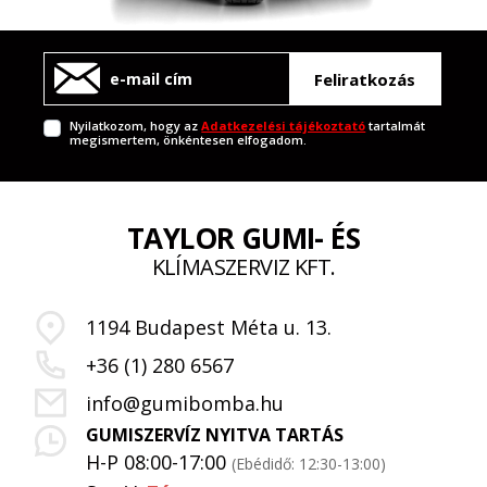
Feliratkozás
Nyilatkozom, hogy az
Adatkezelési tájékoztató
tartalmát
megismertem, önkéntesen elfogadom.
TAYLOR GUMI- ÉS
KLÍMASZERVIZ KFT.
1194 Budapest Méta u. 13.
+36 (1) 280 6567
info@gumibomba.hu
GUMISZERVÍZ NYITVA TARTÁS
H-P 08:00-17:00
(Ebédidő: 12:30-13:00)