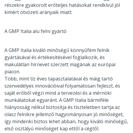
részekre gyakorolt erőteljes hatásokat rendkívül jól
kimért ötvözeti arányaik miatt.
A GMP Italia alu felni gyártó
A GMP Italia kiváló minőségű könnyűfém felnik
gyártásával és értékesítésével foglalkozik, és
makulátlan hírnevet szerzett magának az európai
piacon.
Több, mint tíz éves tapasztalatával és máig tartó
szenvedélyes innovációival folyamatosan fejleszt, és
saját erőből végzi mind a tervezési és a mérnöki
munkálatokat egyaránt. A GMP Italia bármiféle
hiányosság nélkül biztosítja és tiszteletben tartja az
olasz felnikre jellemző hagyományosan jó minőséget,
így mindenki biztos lehet abban, hogy kiváló minőségű,
első osztályú minőséget kap ettől a cégtől.