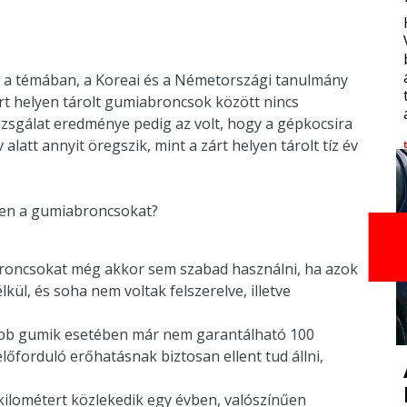
n a témában, a Koreai és a Németországi tanulmány
árt helyen tárolt gumiabroncsok között nincs
izsgálat eredménye pedig az volt, hogy a gépkocsira
alatt annyit öregszik, mint a zárt helyen tárolt tíz év
pen a gumiabroncsokat?
abroncsokat még akkor sem szabad használni, ha azok
kül, és soha nem voltak felszerelve, illetve
ősebb gumik esetében már nem garantálható 100
őforduló erőhatásnak biztosan ellent tud állni,
kilométert közlekedik egy évben, valószínűen