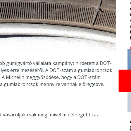
obb gumigyártó vállalata kampányt hirdetett a DOT-
lyes értelmezéséről. A DOT-szám a gumiabroncsok
löli. A Michelin meggyőződése, hogy a DOT-szám
 a gumiabroncsok mennyire vannak elöregedve.
 vásároljuk csak meg, mivel minél régebbi az