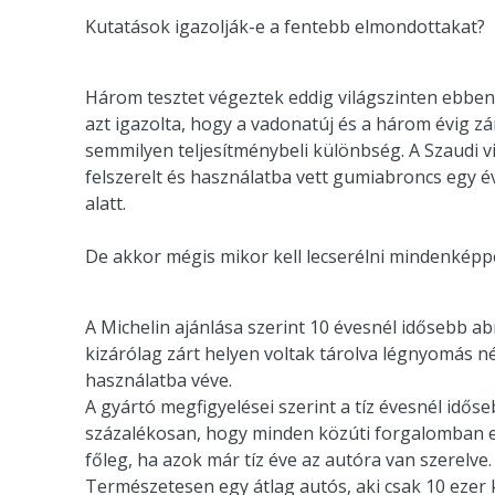
Kutatások igazolják-e a fentebb elmondottakat?
Három tesztet végeztek eddig világszinten ebbe
azt igazolta, hogy a vadonatúj és a három évig z
semmilyen teljesítménybeli különbség. A Szaudi v
felszerelt és használatba vett gumiabroncs egy év 
alatt.
De akkor mégis mikor kell lecserélni mindenkép
A Michelin ajánlása szerint 10 évesnél idősebb 
kizárólag zárt helyen voltak tárolva légnyomás nél
használatba véve.
A gyártó megfigyelései szerint a tíz évesnél id
százalékosan, hogy minden közúti forgalomban el
főleg, ha azok már tíz éve az autóra van szerelve.
Természetesen egy átlag autós, aki csak 10 ezer 