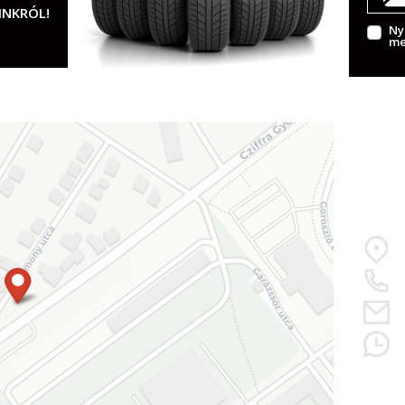
INKRÓL!
Ny
me