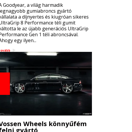
A Goodyear, a világ harmadik
legnagyobb gumiabroncs gyártó
vállalata a díjnyertes és kiugróan sikeres
UltraGrip 8 Performance téli gumit
váltotta le az újabb generációs UltraGrip
Performance Gen 1 téli abroncsával.
Ahogy egy ilyen...
tovább
Vossen Wheels könnyűfém
felni gyártó