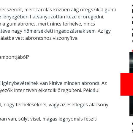
ei szerint, mert tárolás közben alig öregszik a gumi
ve lényegében hatványozottan kezd el öregedni.
 a gumiabroncs, mert nincs terhelve, nincs
kitéve nagy hőmérsékleti ingadozásnak sem. Az így
álatba vett abroncshoz viszonyítva.
zempontjából?
ti igénybevételnek van kitéve minden abroncs. Az
nyezők intenzíven elkezdik öregbíteni. Például
 nagy terheléseknél, vagy az esetleges alacsony
ban van, súlyt visel, magas légnyomás feszíti