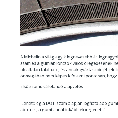
A Michelin a világ egyik legnevesebb és legnagy
szám és a gumiabroncsok valós öregedésének he
oldalfalán található, és annak gyártási idejét je
önmagában nem képes kifejezni pontosan, hogy
Első számú cáfolandó alapvetés
'Lehetőleg a DOT-szám alapján legfiatalabb gumit
abroncs, a gumi annál inkább elöregedett.'