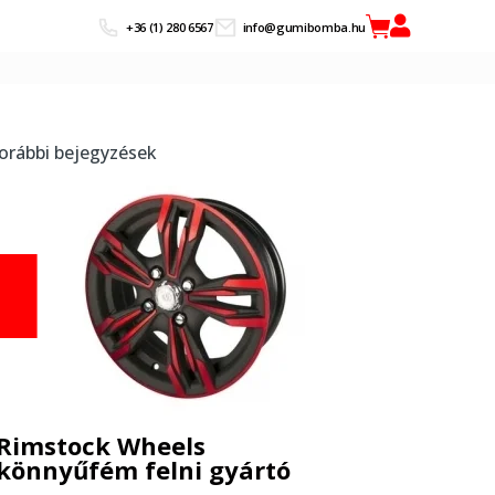
+36 (1) 280 6567
info@gumibomba.hu
orábbi bejegyzések
Rimstock Wheels
könnyűfém felni gyártó