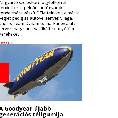
Az gyártó széleskörű ügyfélkörrel
rendelkezik, például autógyárak
rendelésére készít OEM felniket, a másik
véglet pedig az autóversenyek világa,
ahol is Team Dynamics márkanév alatt
tervez magasan kvalifikált könnyűfém
kerekeket....
tovább
A Goodyear újabb
generációs téligumija