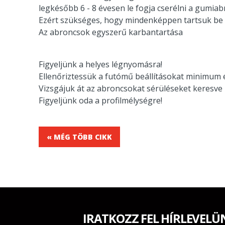
legkésőbb 6 - 8 évesen le fogja cserélni a gumiabr
Ezért szükséges, hogy mindenképpen tartsuk be a 
Az abroncsok egyszerű karbantartása
Figyeljünk a helyes légnyomásra!
Ellenőriztessük a futómű beállításokat minimum 
Vizsgájuk át az abroncsokat sérüléseket keresve 
Figyeljünk oda a profilmélységre!
« MÉG TÖBB CIKK
IRATKOZZ FEL HÍRLEVELÜ