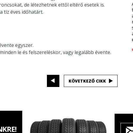
oncsokat, de létezhetnek ettől eltérő esetek is.
tíz éves időhatárt.
évente egyszer.
minden le és felszereléskor, vagy legalább évente.
KÖVETKEZŐ CIKK
NKRE!