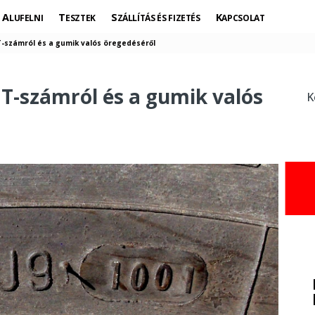
ALUFELNI
TESZTEK
SZÁLLÍTÁS ÉS FIZETÉS
KAPCSOLAT
-számról és a gumik valós öregedéséről
T-számról és a gumik valós
K