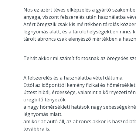
Nos ez azért téves elképzelés a gyártó szakember
anyaga, viszont felszerelés után használatba vé
Azért öregszik csak kis mértékben tárolás közben
légnyomás alatt, és a tárolóhelységekben nincs 
tárolt abroncs csak elenyésző mértékben a haszn
Tehát akkor mi számít fontosnak az öregedés s
A felszerelés és a használatba vétel dátuma.
Ettől az időponttól kemény fizikai és hőmérsékle
úttest hibái, érdessége, valamint a környezeti té
öregbítő tényezők
a nagy hőmérsékleti hatások nagy sebességeknél,
légnyomás miatt.
amikor az autó áll, az abroncs akkor is használat
továbbra is.