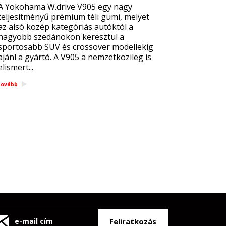
A Yokohama W.drive V905 egy nagy
teljesítményű prémium téli gumi, melyet
az alsó közép kategóriás autóktól a
nagyobb szedánokon keresztül a
sportosabb SUV és crossover modellekig
ajánl a gyártó. A V905 a nemzetközileg is
elismert...
tovább
Feliratkozás