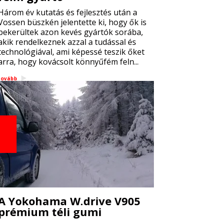
Három év kutatás és fejlesztés után a
Vossen büszkén jelentette ki, hogy ők is
bekerültek azon kevés gyártók sorába,
akik rendelkeznek azzal a tudással és
technológiával, ami képessé teszik őket
arra, hogy kovácsolt könnyűfém feln...
tovább
A Yokohama W.drive V905
prémium téli gumi