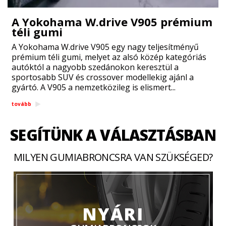
A Yokohama W.drive V905 prémium
téli gumi
A Yokohama W.drive V905 egy nagy teljesítményű
prémium téli gumi, melyet az alsó közép kategóriás
autóktól a nagyobb szedánokon keresztül a
sportosabb SUV és crossover modellekig ajánl a
gyártó. A V905 a nemzetközileg is elismert...
tovább
SEGÍTÜNK A VÁLASZTÁSBAN
MILYEN GUMIABRONCSRA VAN SZÜKSÉGED?
NYÁRI