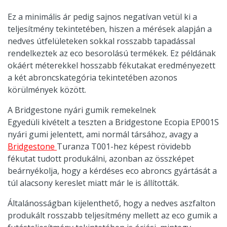
Ez a minimális ár pedig sajnos negatívan vetül ki a
teljesítmény tekintetében, hiszen a mérések alapján a
nedves útfelületeken sokkal rosszabb tapadással
rendelkeztek az eco besorolású termékek. Ez példának
okáért méterekkel hosszabb fékutakat eredményezett
a két abroncskategória tekintetében azonos
körülmények között.
A Bridgestone nyári gumik remekelnek
Egyedüli kivételt a teszten a Bridgestone Ecopia EP001S
nyári gumi jelentett, ami normál társához, avagy a
Bridgestone
Turanza T001-hez képest rövidebb
fékutat tudott produkálni, azonban az összképet
beárnyékolja, hogy a kérdéses eco abroncs gyártását a
túl alacsony kereslet miatt már le is állították.
Általánosságban kijelenthető, hogy a nedves aszfalton
produkált rosszabb teljesítmény mellett az eco gumik a