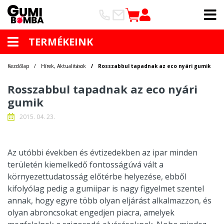
TERMÉKEINK
Kezdőlap
Hírek, Aktualitások
Rosszabbul tapadnak az eco nyári gumik
Rosszabbul tapadnak az eco nyári
gumik
2015. 04. 23.
Az utóbbi években és évtizedekben az ipar minden
területén kiemelkedő fontosságúvá vált a
környezettudatosság előtérbe helyezése, ebből
kifolyólag pedig a gumiipar is nagy figyelmet szentel
annak, hogy egyre több olyan eljárást alkalmazzon, és
olyan abroncsokat engedjen piacra, amelyek