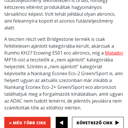
futásteljesítmény tekintetében is óriási, mintegy
kétszeres eltérést produkáltak hagyományos
társaikhoz képest. Volt tehát például olyan abroncs,
ami feleannyira kopott el azonos futásteljesítmény
alatt.
A teszten részt vett Bridgestone termék is csak
feltételesen ajánlott kategóriába került, akárcsak a
Kumho KH27 Ecowing ES01 eco abroncs, míg a
Matador
MP16-ost a tesztelők a „nem ajánlott” kategóriába
helyezték. Szintén a „nem ajánlott” kategóriát
képviselte a Nankang Econex Eco-2 Green/Sport is, ami
helyett ugyan az aktuális szezonban már inkább a
Nankang Econex Eco-2+ Green/Sport eco abroncsot
találhatjuk meg a forgalmazók kínálatában, amit ugyan
az ADAC nem tudott lemérni, de jelentős javulásra nem
számítottak tőle az elődhöz mérten.
« MÉG TÖBB CIKK
KÖVETKEZŐ CIKK