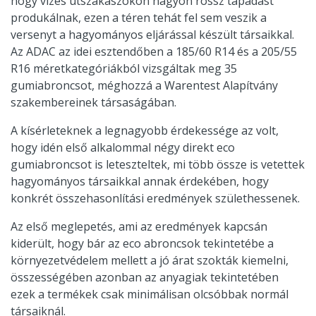
hogy vizes útszakaszokon nagyon rossz tapadást
produkálnak, ezen a téren tehát fel sem veszik a
versenyt a hagyományos eljárással készült társaikkal.
Az ADAC az idei esztendőben a 185/60 R14 és a 205/55
R16 méretkategóriákból vizsgáltak meg 35
gumiabroncsot, méghozzá a Warentest Alapítvány
szakembereinek társaságában.
A kísérleteknek a legnagyobb érdekessége az volt,
hogy idén első alkalommal négy direkt eco
gumiabroncsot is leteszteltek, mi több össze is vetettek
hagyományos társaikkal annak érdekében, hogy
konkrét összehasonlítási eredmények születhessenek.
Az első meglepetés, ami az eredmények kapcsán
kiderült, hogy bár az eco abroncsok tekintetébe a
környezetvédelem mellett a jó árat szokták kiemelni,
összességében azonban az anyagiak tekintetében
ezek a termékek csak minimálisan olcsóbbak normál
társaiknál.