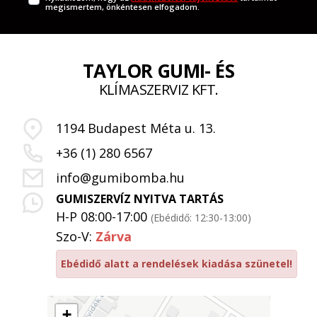
megismertem, önkéntesen elfogadom.
TAYLOR GUMI- ÉS
KLÍMASZERVIZ KFT.
1194 Budapest Méta u. 13.
+36 (1) 280 6567
info@gumibomba.hu
GUMISZERVÍZ NYITVA TARTÁS
H-P 08:00-17:00
(Ebédidő: 12:30-13:00)
Szo-V:
Zárva
Ebédidő alatt a rendelések kiadása szünetel!
+