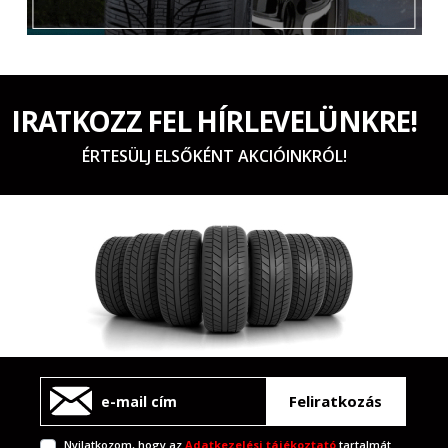
IRATKOZZ FEL HÍRLEVELÜNKRE!
ÉRTESÜLJ ELSŐKÉNT AKCIÓINKRÓL!
Feliratkozás
Nyilatkozom, hogy az
Adatkezelési tájékoztató
tartalmát