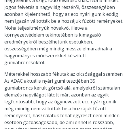
megfelelnek a szigorodó elvárásoknak. Noha mindez
jogos felvetés a nagyvilág részéről, összességében
azonban kijelenthető, hogy az eco nyári gumik eddig
nem igazán váltották be a hozzájuk fűzött reményeket.
Noha teljesítményük növekvő, illetve a
környezetvédelem tekintetében is kimagasló
eredményekről beszélhetünk esetükben,
összességében még mindig messze elmaradnak a
hagyományos módszerekkel készített
gumiabroncsoktól.
Méterekkel hosszabb fékutak az olcsósággal szemben
Az ADAC aktuális nyári gumi tesztjében 35
gumiabroncs került górcső alá, amelyekről számtalan
elemzés napvilágot látott már, azonban az egyik
legfontosabb, hogy az úgynevezett eco nyári gumik
még mindig nem váltották be a hozzájuk fűzött
reményeket, használatuk tehát egyrészt nem minden
esetben gazdaságosabb, de ami ennél is rosszabb,