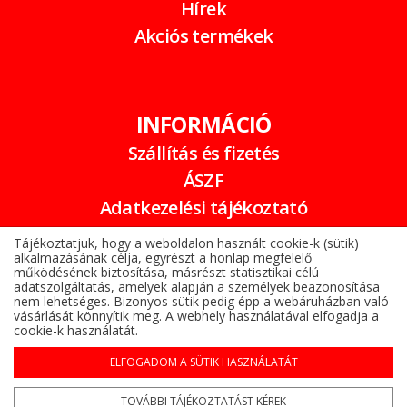
Hírek
Akciós termékek
INFORMÁCIÓ
Szállítás és fizetés
ÁSZF
Adatkezelési tájékoztató
Garancia
Tájékoztatjuk, hogy a weboldalon használt cookie-k (sütik)
alkalmazásának célja, egyrészt a honlap megfelelő
Online elállási nyilatkozat
működésének biztosítása, másrészt statisztikai célú
adatszolgáltatás, amelyek alapján a személyek beazonosítása
nem lehetséges. Bizonyos sütik pedig épp a webáruházban való
vásárlását könnyítik meg. A webhely használatával elfogadja a
cookie-k használatát.
ELFOGADOM A SÜTIK HASZNÁLATÁT
Alufelni az Árukeresőn
Copyright © 2022-2026 www.gumibomba.hu
TOVÁBBI TÁJÉKOZTATÁST KÉREK