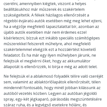
cserélni, amennyiben kiégtek, viszont a helyes
beállításukhoz már műszerek és szakértelem
szükségeltetik. A fékek házilagos ellenőrzését a
régebbi évjáratú autók esetében még meg lehet ejteni,
ha a végzője megfelelő tapasztalattal bír, azonban az
újabb autók esetében már nem érdemes ezzel
kísérletezni, bízzuk ezt inkább speciális számítógépes
műszerekkel felszerelt műhelyre, ahol megfelelő
szakértelemmel elvégzik ezt a hozzáértést követelő
feladatot. És ha már egy ilyen műhelyben járunk, ne
felejtsük el megkérni őket, hogy az akkumulátor
állapotát is ellenőrizzék, ki bírja e még az adott telet.
Ne felejtsük el a ablakmosó folyadék télire való cseréjét
sem, valamint az ablaktörlőlapátok ellenőrzését, télen
mindennél fontosabb, hogy minél jobban kilássunk az
autóból vezetés közben. Legyen az autóban jégoldó
spray, egy-két jégkaparó, párásodás megszüntetésére
száraz ruha, és a legvégső esetekre hólánc, és