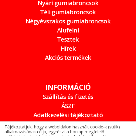
Nyári gumiabroncsok
Téli gumiabroncsok
Négyévszakos gumiabroncsok
Alufelni
Tesztek
Hírek
Akciós termékek
INFORMÁCIÓ
Szállítás és fizetés
ÁSZF
Adatkezelési tájékoztató
Garancia
Tájékoztatjuk, hogy a weboldalon használt cookie-k (sütik)
alkalmazásának célja, egyrészt a honlap megfelelő
Online elállási nyilatkozat