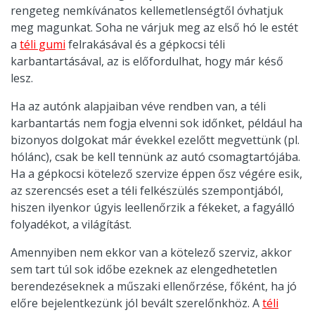
rengeteg nemkívánatos kellemetlenségtől óvhatjuk
meg magunkat. Soha ne várjuk meg az első hó le estét
a
téli gumi
felrakásával és a gépkocsi téli
karbantartásával, az is előfordulhat, hogy már késő
lesz.
Ha az autónk alapjaiban véve rendben van, a téli
karbantartás nem fogja elvenni sok időnket, például ha
bizonyos dolgokat már évekkel ezelőtt megvettünk (pl.
hólánc), csak be kell tennünk az autó csomagtartójába.
Ha a gépkocsi kötelező szervize éppen ősz végére esik,
az szerencsés eset a téli felkészülés szempontjából,
hiszen ilyenkor úgyis leellenőrzik a fékeket, a fagyálló
folyadékot, a világítást.
Amennyiben nem ekkor van a kötelező szerviz, akkor
sem tart túl sok időbe ezeknek az elengedhetetlen
berendezéseknek a műszaki ellenőrzése, főként, ha jó
előre bejelentkezünk jól bevált szerelőnkhöz. A
téli