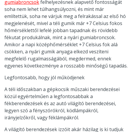
gumiabroncsok
felhelyezésnek alapvető fontosságát
soha nem lehet túlhangsúlyozni, és mint már
említettük, soha ne várjuk meg a felrakással az első hó
megjelenését, mivel a téli gumik már +7 Celsius fokos
hőmérséklettől lefelé jobban tapadnak és rövidebb
fékutat produkálnak, mint a nyári gumiabroncsok.
Amikor a napi középhőmérséklet +7 Celsius fok alá
csökken, a nyári gumik anyaga elkezd veszíteni
megfelelő rugalmasságából, megdermed, ennek
egyenes következménye a rosszabb minőségű tapadás.
Legfontosabb, hogy jól működjenek
A téli időszakban a gépkocsik műszaki berendezései
közül egyértelműen a legfontosabbak a
fékberendezések és az autó világító berendezései,
legyen szó a fényszórókról, ködlámpákról,
irányjelzőkről, vagy féklámpákról.
A világító berendezések izzóit akár házilag is ki tudjuk