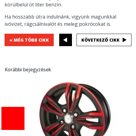
körülbelül öt liter benzin.
Ha hosszabb útra indulnánk, vigyünk magunkkal
ivóvizet, rágcsálnivalót és meleg pokrócokat is.
« MÉG TÖBB CIKK
KÖVETKEZŐ CIKK
Korábbi bejegyzések