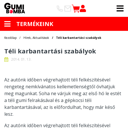
TERMÉKEINK
Kezdőlap
Hírek, Aktualitások
Téli karbantartási szabályok
Téli karbantartási szabályok
2014. 01. 13.
Az autónk időben végrehajtott téli felkészítésével
rengeteg nemkívánatos kellemetlenségtől óvhatjuk
meg magunkat. Soha ne várjuk meg az első hó le estét
a téli gumi felrakásával és a gépkocsi téli
karbantartásával, az is előfordulhat, hogy már késő
lesz.
Az autónk időben végrehajtott téli felkészítésével