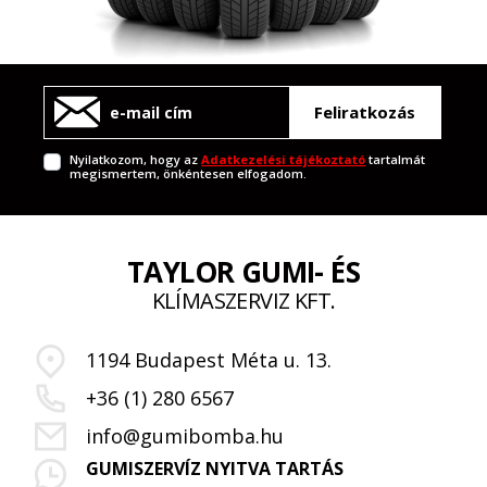
Feliratkozás
Nyilatkozom, hogy az
Adatkezelési tájékoztató
tartalmát
megismertem, önkéntesen elfogadom.
TAYLOR GUMI- ÉS
KLÍMASZERVIZ KFT.
1194 Budapest Méta u. 13.
+36 (1) 280 6567
info@gumibomba.hu
GUMISZERVÍZ NYITVA TARTÁS